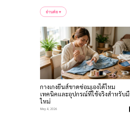
เราเน้นโปรเจกต์ที่ใช้เครื่องมือเท่าที่จำเป็
อ่านต่อ ▾
ช่างจริง พร้อมระบุข้อจำกัดของวัสดุและควา
งาน DIY บางอย่าง เช่น งานไฟฟ้าและงานโครง
เนื้อหาในหมวดนี้รวมโปรเจกต์ตกแต่งบ้านขนาดเ
ไม้ขนาดเล็กสำหรับคอนโด (ใช้เลื่อยมือ ไม่ใช้เล
ใช้เวลากับพ่อแม่ และไอเดียของขวัญทำเอง
ประเด็นที่ผู้ขายชุด DIY ไม่อยากให้ลูกค้าคิด เ
รวมแพงกว่าซื้อสำเร็จ เครื่องมือกลุ่ม “เพื่อ 
รักษาเครื่องมือเอง
กางเกงยีนส์ขาดซ่อมเองได้ไหม
อยากเริ่มทำของชิ้นแรกด้วยมือตัวเอง เลือกโป
เทคนิคและอุปกรณ์ที่ใช้จริงสำหรับม
เครื่องมือที่สุดท้ายอยู่ในกล่อง
ใหม่
May 4, 2026