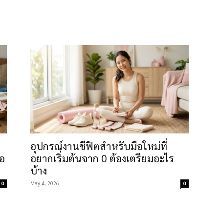
น และใช้เวลาในระดับที่คนทำงานจริงทำเสร็จได้ ทุกขั้นตอนอ้างอิงคู
มปลอดภัยตามมาตรฐาน มอก. ทุกโปรเจกต์ระบุชัดว่าทำเองได้แค่ไห
สร้าง ต้องผ่านมืออาชีพเท่านั้นเพื่อความปลอดภัย
ล็ก (กรอบรูป ป้าย ของแขวน), งานเย็บปักถักร้อยพื้นฐาน, งานปั้น
ื่อยไฟฟ้า), งานซ่อมพื้นฐาน (อุดรอย พ่นสี เปลี่ยนมือจับตู้ ซ่อมเก้า
ราหยิบมาตั้งคำถาม เช่น ชุดเริ่มต้นที่ราคาดูคุ้มแต่ใช้ครบไม่ครันต้อง
DIY” ที่จริงคุณภาพต่ำกว่าควร และความจริงที่ว่างาน DIY ที่อยู่ทนไ
อุปกรณ์งานชีฟิตสำหรับมือใหม่ที่
รเจกต์จากหมวดงานฝีมือ DIY ของ cheerbuy.co ที่จะให้แผนที่เริ่ม
ือ
อยากเริ่มต้นจาก 0 ต้องเตรียมอะไร
บ้าง
May 4, 2026
0
0