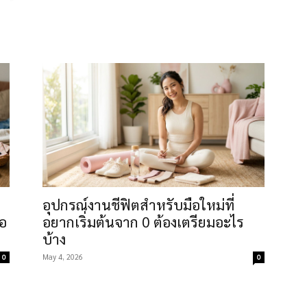
น และใช้เวลาในระดับที่คนทำงานจริงทำเสร็จได้ ทุกขั้นตอนอ้างอิงคู
มปลอดภัยตามมาตรฐาน มอก. ทุกโปรเจกต์ระบุชัดว่าทำเองได้แค่ไห
สร้าง ต้องผ่านมืออาชีพเท่านั้นเพื่อความปลอดภัย
ล็ก (กรอบรูป ป้าย ของแขวน), งานเย็บปักถักร้อยพื้นฐาน, งานปั้น
ื่อยไฟฟ้า), งานซ่อมพื้นฐาน (อุดรอย พ่นสี เปลี่ยนมือจับตู้ ซ่อมเก้า
ราหยิบมาตั้งคำถาม เช่น ชุดเริ่มต้นที่ราคาดูคุ้มแต่ใช้ครบไม่ครันต้อง
DIY” ที่จริงคุณภาพต่ำกว่าควร และความจริงที่ว่างาน DIY ที่อยู่ทนไ
อุปกรณ์งานชีฟิตสำหรับมือใหม่ที่
รเจกต์จากหมวดงานฝีมือ DIY ของ cheerbuy.co ที่จะให้แผนที่เริ่ม
ือ
อยากเริ่มต้นจาก 0 ต้องเตรียมอะไร
บ้าง
May 4, 2026
0
0