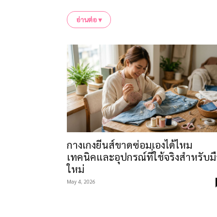
เราเน้นโปรเจกต์ที่ใช้เครื่องมือเท่าที่จำเป็
อ่านต่อ ▾
ช่างจริง พร้อมระบุข้อจำกัดของวัสดุและควา
งาน DIY บางอย่าง เช่น งานไฟฟ้าและงานโครง
เนื้อหาในหมวดนี้รวมโปรเจกต์ตกแต่งบ้านขนาดเ
ไม้ขนาดเล็กสำหรับคอนโด (ใช้เลื่อยมือ ไม่ใช้เล
ใช้เวลากับพ่อแม่ และไอเดียของขวัญทำเอง
ประเด็นที่ผู้ขายชุด DIY ไม่อยากให้ลูกค้าคิด เ
รวมแพงกว่าซื้อสำเร็จ เครื่องมือกลุ่ม “เพื่อ 
รักษาเครื่องมือเอง
กางเกงยีนส์ขาดซ่อมเองได้ไหม
อยากเริ่มทำของชิ้นแรกด้วยมือตัวเอง เลือกโป
เทคนิคและอุปกรณ์ที่ใช้จริงสำหรับม
เครื่องมือที่สุดท้ายอยู่ในกล่อง
ใหม่
May 4, 2026