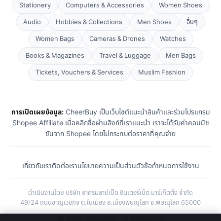
Stationery
Computers & Accessories
Women Shoes
Audio
Hobbies & Collections
Men Shoes
อื่นๆ
Women Bags
Cameras & Drones
Watches
Books & Magazines
Travel & Luggage
Men Bags
Tickets, Vouchers & Services
Muslim Fashion
การเปิดเผยข้อมูล:
CheerBuy เป็นเว็บไซต์แนะนำสินค้าและร่วมโปรแกรม
Shopee Affiliate เมื่อคลิกซื้อผ่านลิงก์ที่เราแนะนำ เราจะได้รับค่าคอมมิช
ชันจาก Shopee โดยไม่กระทบต่อราคาที่คุณจ่าย
เกี่ยวกับเรา
ติดต่อเรา
นโยบายความเป็นส่วนตัว
ข้อกำหนดการใช้งาน
ดำเนินงานโดย บริษัท อาศรมลาปเป็ด อินเตอร์เน็ต มาร์เก็ตติ้ง จำกัด
49/24 ถนนชาญเวชกิจ ต.ในเมือง อ.เมืองพิษณุโลก จ.พิษณุโลก 65000
© 2026 CheerBuy · cheerbuy.co