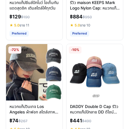
หมวกแก๊ปยีนส์ปักโบว์ ไอเท็มกัน
รีวิว maison KEEPS Mark
แดดสุดชิค เติมสไตล์ให้ทุกวัน
Logo Nylon Cap: หมวกแก๊ป
ไนลอนดีไซน์มีเรื่องราว ใส่สบาย
฿129
฿884
฿190
฿950
ทุกลุค
★ 5.0
ขาย 11
★ 5.0
ขาย 10
Preferred
Preferred
-72%
-10%
หมวกแก๊ปวินเทจ Los
DADDY Double D Cap รีวิว
Angeles ผ้าฟอก สไตล์เกาหลี
หมวกแก๊ปปักลาย DD ดีไซน์
เท่ได้ทั้งชายหญิง
สวย แมทช์ง่าย ใส่ได้ทุกวัน
฿74
฿441
฿267
฿490