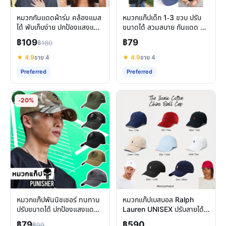
หมวกกันแดดผ้าร่ม คล้องแมส
หมวกแก๊ปเด็ก 1-3 ขวบ ปรับ
ได้ พับเก็บง่าย ปกป้องแสงแดด
ขนาดได้ สวมสบาย กันแดด คุ้ม
เต็มที่
ค่า
฿109
฿79
฿180
★ 4.9
ขาย 4
★ 4.9
ขาย 4
Preferred
Preferred
-20%
หมวกแก๊ปพันนิชเชอร์ ทนทาน
หมวกแก๊ปเบสบอล Ralph
ปรับขนาดได้ ปกป้องแสงแดด
Lauren UNISEX ปรับสายได้
พร้อมลุยกิจกรรม
สไตล์คลาสสิกที่ลงตัว
฿79
฿590
฿99