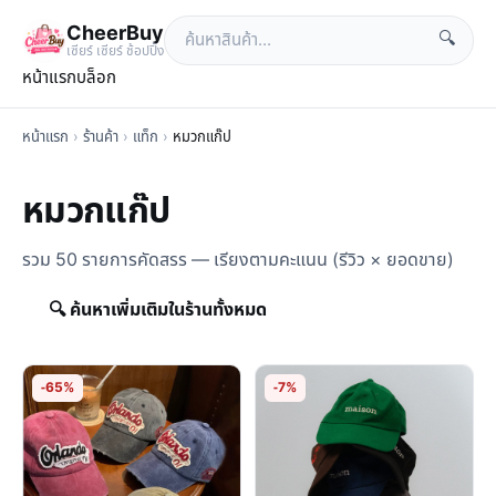
CheerBuy
🔍
เซียร์ เซียร์ ช้อปปิ้ง
หน้าแรก
บล็อก
หน้าแรก
›
ร้านค้า
›
แท็ก
›
หมวกแก๊ป
หมวกแก๊ป
รวม 50 รายการคัดสรร — เรียงตามคะแนน (รีวิว × ยอดขาย)
🔍 ค้นหาเพิ่มเติมในร้านทั้งหมด
-65%
-7%