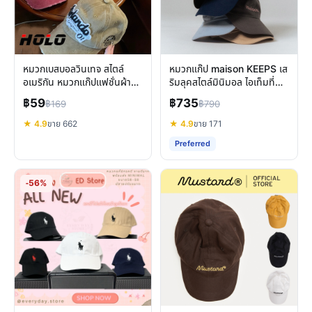
หมวกเบสบอลวินเทจ สไตล์
หมวกแก๊ป maison KEEPS เส
อเมริกัน หมวกแก๊ปแฟชั่นผ้า
ริมลุคสไตล์มินิมอล ไอเท็มที่
ฝ้าย ใส่สบาย
ต้องมี
฿59
฿735
฿169
฿790
★ 4.9
ขาย 662
★ 4.9
ขาย 171
Preferred
-56%