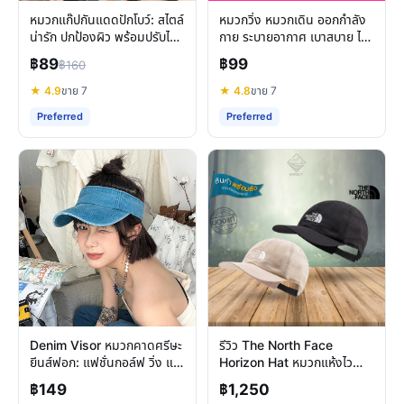
หมวกแก๊ปกันแดดปักโบว์: สไตล์
หมวกวิ่ง หมวกเดิน ออกกำลัง
น่ารัก ปกป้องผิว พร้อมปรับได้
กาย ระบายอากาศ เบาสบาย ไม่
ตามใจคุณ
ร้อน เหมาะทุกกิจกรรม
฿89
฿99
฿160
★ 4.9
ขาย 7
★ 4.8
ขาย 7
Preferred
Preferred
Denim Visor หมวกคาดศรีษะ
รีวิว The North Face
ยีนส์ฟอก: แฟชั่นกอล์ฟ วิ่ง และ
Horizon Hat หมวกแห้งไว
ระบายอากาศดี
ระบายอากาศ สำหรับทุก
฿149
฿1,250
กิจกรรม