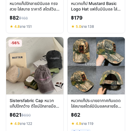
หมวกแก๊ปปักลายมินิมอล ทรง
หมวกแก๊ป Mustard Basic
สวย ใส่สบาย ราคาดี สไตล์วิน
Logo Hat แฟชั่นมินิมอล ใส่
เทจ
สบายทุกวัน
฿82
฿179
฿168
★ 4.8
ขาย 151
★ 5.0
ขาย 138
-56%
Sistersfabric Cap หมวก
หมวกแก๊ประบายอากาศกันแดด
แก๊ปปีกกว้าง ดีไซน์ปักลายมือ
ใส่สบายสไตล์มินิมอลคลายร้อน
สุดชิค
ทุกวัน
฿621
฿62
฿690
★ 4.9
ขาย 122
★ 4.9
ขาย 119