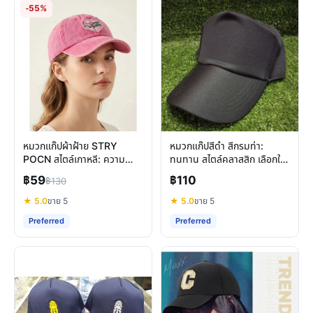
-55%
หมวกแก๊ปผ้าฝ้าย STRY
หมวกแก๊ปสีดำ สีกรมท่า:
POCN สไตล์เกาหลี: ความ
ทนทาน สไตล์คลาสสิก เลือกให้
สบายและแฟชั่นที่ลงตัว
เหมาะกับคุณ
฿59
฿110
฿130
★ 5.0
ขาย 5
★ 5.0
ขาย 5
Preferred
Preferred