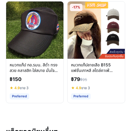
-17%
หมวกแก๊ป กอ.รมน. สีดำ ทรง
หมวกแก๊ปลายเสือ B155
สวย คลาสสิก ใส่สบาย มั่นใจทุก
แฟชั่นเกาหลี สไตล์คาเฟ่
กิจกรรม
กันแดด สวมใส่ได้ทุกวัน
฿150
฿79
฿95
★ 4.9
ขาย 3
★ 4.9
ขาย 3
Preferred
Preferred