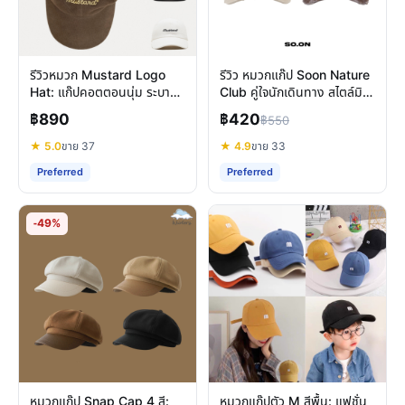
รีวิวหมวก Mustard Logo
รีวิว หมวกแก๊ป Soon Nature
Hat: แก๊ปคอตตอนนุ่ม ระบาย
Club คู่ใจนักเดินทาง สไตล์มินิ
อากาศดี ดีไซน์มินิมอล
มอล ใส่สบายทุกกิจกรรม
฿890
฿420
฿550
★ 5.0
ขาย 37
★ 4.9
ขาย 33
Preferred
Preferred
-49%
หมวกแก๊ป Snap Cap 4 สี:
หมวกแก๊ปตัว M สีพื้น: แฟชั่น