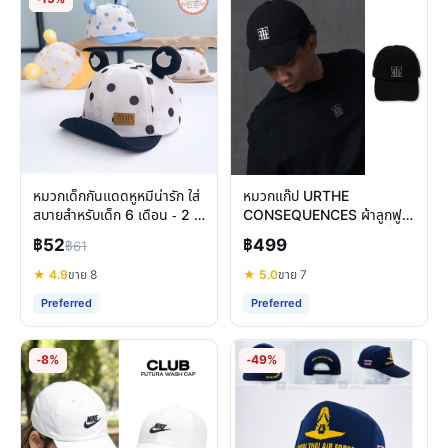
หมวกเด็กกันแดดหูหมีน่ารัก ใส่
หมวกแก๊ป URTHE
สบายสำหรับเด็ก 6 เดือน - 2 ปี
CONSEQUENCES ผ้าลูกฟูก:
ปกป้องผิวลูกน้อย
สไตล์คลาสสิก ความสบายที่
฿52
฿499
฿61
ลงตัว
★ 4.9
ขาย 8
★ 5.0
ขาย 7
Preferred
Preferred
-8%
-49%