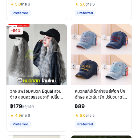
★ 5.0
ขาย 6
★ 5.0
ขาย 6
Preferred
Preferred
-84%
วิกผมพร้อมหมวก Equal สวม
หมวกแก๊ปเด็กผ้ายีนส์ฟอก ปัก
ง่าย ลอนสวยธรรมชาติ เปลี่ยน
อักษร สไตล์น่ารัก ปรับขนาดได้
ลุคทันใจ ไม่ต้องทำผม
ทนทานใช้ได้นาน
฿179
฿89
฿1,149
★ 4.9
ขาย 6
★ 5.0
ขาย 5
Preferred
Preferred