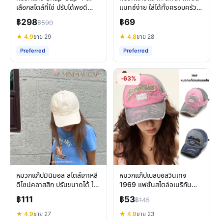
เลือกสไตล์ที่ใช่ ปรับได้พอดี
แมทช์ง่าย ใส่ได้ทั้งครอบครัว
มิกซ์แอนด์แมทช์ทุกวัน
ทุกเพศทุกวัย
฿298
฿69
฿590
★ 4.9
ขาย 29
★ 4.8
ขาย 28
Preferred
Preferred
-63%
หมวกแก๊ปมินิมอล สไตล์เกาหลี
หมวกแก๊ปเบสบอลวินเทจ
ดีไซน์คลาสสิก ปรับขนาดได้ ใส่
1969 แฟชั่นสไตล์อเมริกัน
ได้ทุกวัน
ฮิปฮอป ใส่ได้ทุกเพศ ทุกโอกาส
฿111
฿53
฿145
★ 4.9
ขาย 27
★ 4.9
ขาย 23