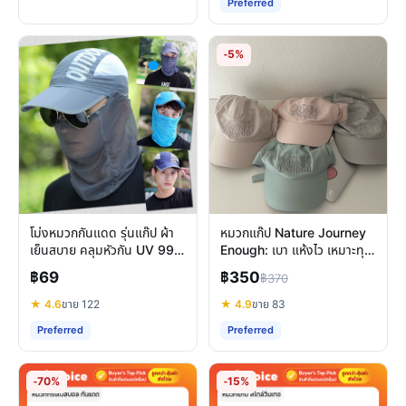
Preferred
-5%
โม่งหมวกกันแดด รุ่นแก๊ป ผ้า
หมวกแก๊ป Nature Journey
เย็นสบาย คลุมหัวกัน UV 99%
Enough: เบา แห้งไว เหมาะทุก
สำหรับทุกกิจกรรม
การเดินทาง
฿69
฿350
฿370
★ 4.6
ขาย 122
★ 4.9
ขาย 83
Preferred
Preferred
-70%
-15%