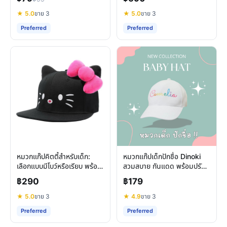
★ 5.0
ขาย 3
★ 5.0
ขาย 3
Preferred
Preferred
หมวกแก๊ปคิตตี้สำหรับเด็ก:
หมวกแก๊ปเด็กปักชื่อ Dinoki
เลือกแบบมีโบว์หรือเรียบ พร้อม
สวมสบาย กันแดด พร้อมปรับ
คุณสมบัติกันแดด
ขนาดได้
฿290
฿179
★ 5.0
ขาย 3
★ 4.9
ขาย 3
Preferred
Preferred