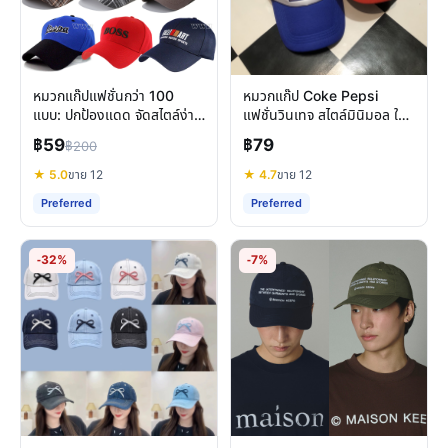
หมวกแก๊ปแฟชั่นกว่า 100
หมวกแก๊ป Coke Pepsi
แบบ: ปกป้องแดด จัดสไตล์ง่าย
แฟชั่นวินเทจ สไตล์มินิมอล ใส่
พร้อมส่งจากไทย
ได้ทุกวัน
฿59
฿79
฿200
★ 5.0
ขาย 12
★ 4.7
ขาย 12
Preferred
Preferred
-32%
-7%