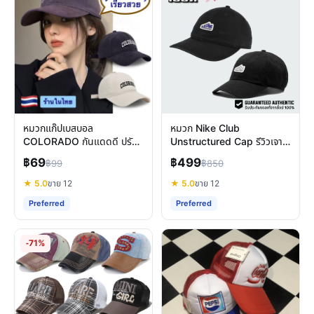
หมวกแก๊ปเบสบอล
หมวก Nike Club
COLORADO กันแดดดี ปรับ
Unstructured Cap รีวิวเจาะ
ขนาดได้ ใส่ได้ทั้งชายหญิง
ลึก: สไตล์มินิมอล ใส่สบายทุก
฿69
฿499
฿99
฿850
วัน
★ 5.0
ขาย 12
★ 5.0
ขาย 12
Preferred
Preferred
-71%