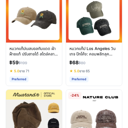
หมวกแก๊ปเบสบอลกันแดด ผ้า
หมวกแก๊ป Los Angeles วิน
ฝ้ายแท้ ปรับสายได้ สไตล์คลาส
เทจ ปีกโค้ง: คอมพลีทลุค
สิกใส่ได้ทุกวัน
แฟชั่นสุดคูล ปรับขนาดได้
฿59
฿68
฿199
฿80
★ 5.0
ขาย 71
★ 5.0
ขาย 65
Preferred
Preferred
-24%