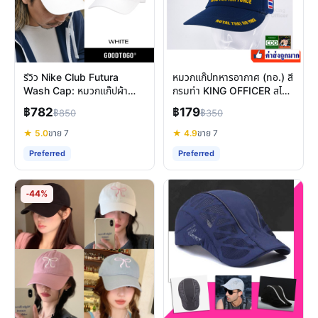
รีวิว Nike Club Futura
หมวกแก๊ปทหารอากาศ (ทอ.) สี
Wash Cap: หมวกแก๊ปผ้า
กรมท่า KING OFFICER สไตล์
คอตตอนใส่สบาย สไตล์แคช
แท้ ทนทานทุกกิจกรรม
฿782
฿179
฿850
฿350
ชวล
★ 5.0
ขาย 7
★ 4.9
ขาย 7
Preferred
Preferred
-44%