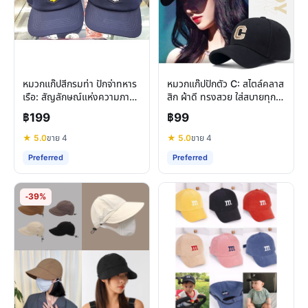
หมวกแก๊ปสีกรมท่า ปักจ่าทหาร
หมวกแก๊ปปักตัว C: สไตล์คลาส
เรือ: สัญลักษณ์แห่งความภาค
สิก ผ้าดี ทรงสวย ใส่สบายทุก
ภูมิใจและสไตล์เฉพาะตัว
วัน
฿199
฿99
★ 5.0
ขาย 4
★ 5.0
ขาย 4
Preferred
Preferred
-39%