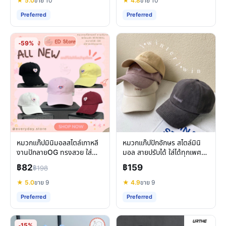
★ 5.0
ขาย 10
★ 4.8
ขาย 10
Preferred
Preferred
-59%
หมวกแก๊ปมินิมอลสไตล์เกาหลี
หมวกแก๊ปปักอักษร สไตล์มินิ
งานปักลายOG ทรงสวย ใส่
มอล สายปรับได้ ใส่ได้ทุกเพศ
สบาย ราคาเข้าถึงได้
ทุกวัย สร้างลุคดูดี
฿82
฿159
฿198
★ 5.0
ขาย 9
★ 4.9
ขาย 9
Preferred
Preferred
-15%