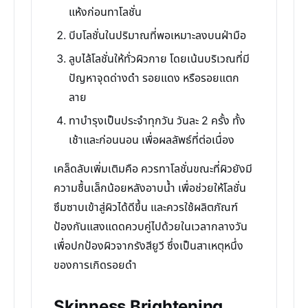
แห้งก่อนทาโลชั่น
บีบโลชั่นในปริมาณที่พอเหมาะลงบนฝ่ามือ
ลูบไล้โลชั่นให้ทั่วผิวกาย โดยเน้นบริเวณที่มี
ปัญหาจุดด่างดำ รอยแดง หรือรอยแตก
ลาย
ทาบำรุงเป็นประจำทุกวัน วันละ 2 ครั้ง ทั้ง
เช้าและก่อนนอน เพื่อผลลัพธ์ที่ต่อเนื่อง
เคล็ดลับเพิ่มเติมคือ ควรทาโลชั่นขณะที่ผิวยังมี
ความชื้นเล็กน้อยหลังอาบน้ำ เพื่อช่วยให้โลชั่น
ซึมซาบเข้าสู่ผิวได้ดีขึ้น และควรใช้ผลิตภัณฑ์
ป้องกันแสงแดดควบคู่ไปด้วยในเวลากลางวัน
เพื่อปกป้องผิวจากรังสียูวี ซึ่งเป็นสาเหตุหนึ่ง
ของการเกิดรอยดำ
Skinness Brightening