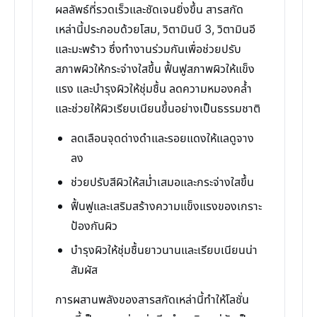
ผลลัพธ์ที่รวดเร็วและชัดเจนยิ่งขึ้น สารสกัด
เหล่านี้ประกอบด้วยโสม, วิตามินบี 3, วิตามินอี
และมะพร้าว ซึ่งทำงานร่วมกันเพื่อช่วยปรับ
สภาพผิวให้กระจ่างใสขึ้น ฟื้นฟูสภาพผิวให้แข็ง
แรง และบำรุงผิวให้ชุ่มชื้น ลดความหมองคล้ำ
และช่วยให้ผิวเรียบเนียนขึ้นอย่างเป็นธรรมชาติ
ลดเลือนจุดด่างดำและรอยแดงให้แลดูจาง
ลง
ช่วยปรับสีผิวให้สม่ำเสมอและกระจ่างใสขึ้น
ฟื้นฟูและเสริมสร้างความแข็งแรงของเกราะ
ป้องกันผิว
บำรุงผิวให้ชุ่มชื้นยาวนานและเรียบเนียนน่า
สัมผัส
การผสานพลังของสารสกัดเหล่านี้ทำให้โลชั่น