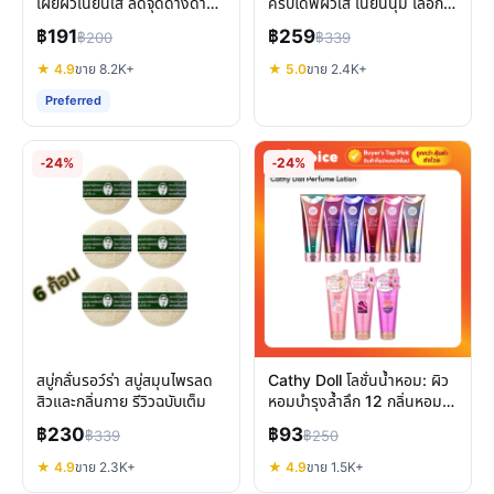
เผยผิวเนียนใส ลดจุดด่างดำ
ครับโดฟผิวใส เนียนนุ่ม เลือก
สุขภาพดี
สูตรไหนดี?
฿191
฿259
฿200
฿339
★ 4.9
ขาย 8.2K+
★ 5.0
ขาย 2.4K+
Preferred
-24%
-24%
สบู่กลั่นรอว์ร่า สบู่สมุนไพรลด
Cathy Doll โลชั่นน้ำหอม: ผิว
สิวและกลิ่นกาย รีวิวฉบับเต็ม
หอมบำรุงล้ำลึก 12 กลิ่นหอม
ติดทนนาน
฿230
฿93
฿339
฿250
★ 4.9
ขาย 2.3K+
★ 4.9
ขาย 1.5K+