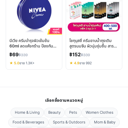
นีเวีย ครีมบำรุงผิวเข้มข้น
โชกุบุสซึ ครีมอาบน้ำถุงเติม
60ml ลดแห้งกร้าน ป้องกัน
สูตรนมจีน ผิวนุ่มชุ่มชื้น สาร
รอยแตกลาย
สกัดจากพืช
฿69
฿152
฿339
฿339
★ 5.0
ขาย 1.3K+
★ 4.9
ขาย 992
เลือกซื้อตามหมวดหมู่
Home & Living
Beauty
Pets
Women Clothes
Food & Beverages
Sports & Outdoors
Mom & Baby