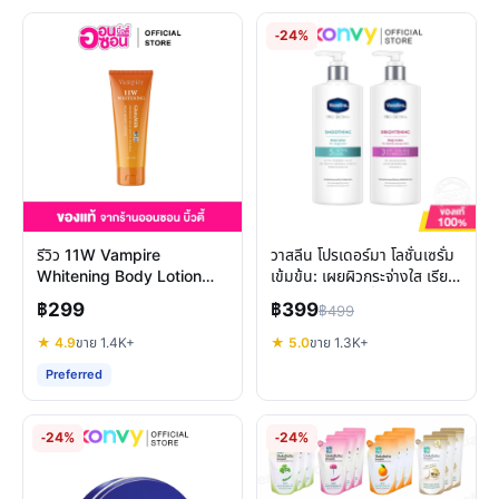
-24%
รีวิว 11W Vampire
วาสลีน โปรเดอร์มา โลชั่นเซรั่ม
Whitening Body Lotion
เข้มข้น: เผยผิวกระจ่างใส เรียบ
โลชั่นผิวขาวสูตรกลางคืน
เนียน เลือกสูตรที่ใช่
฿299
฿399
฿499
★ 4.9
ขาย 1.4K+
★ 5.0
ขาย 1.3K+
Preferred
-24%
-24%