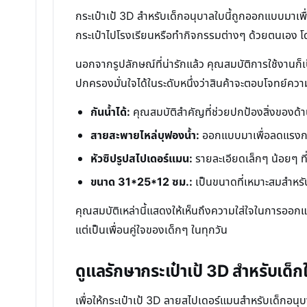
กระเป๋าเป้ 3D สำหรับเด็กอนุบาลใบนี้ถูกออกแบบมาเพื
กระเป๋าไปโรงเรียนหรือทำกิจกรรมต่างๆ ด้วยตนเอง โดยดี
นอกจากรูปลักษณ์ที่น่ารักแล้ว คุณสมบัติการใช้งานก็เป
ปกครองมั่นใจได้ในระดับหนึ่งว่าสินค้าจะตอบโจทย์ควา
กันน้ำได้:
คุณสมบัติสำคัญที่ช่วยปกป้องสิ่งของด้
สายสะพายไหล่บุฟองน้ำ:
ออกแบบมาเพื่อลดแรงกดท
หัวซิปรูปสไปเดอร์แมน:
รายละเอียดเล็กๆ น้อยๆ ที่
ขนาด 31*25*12 ซม.:
เป็นขนาดที่เหมาะสมสำหรั
คุณสมบัติเหล่านี้แสดงให้เห็นถึงความใส่ใจในการออก
แต่เป็นเพื่อนคู่ใจของเด็กๆ ในทุกวัน
ดูแลรักษากระเป๋าเป้ 3D สำหรับเด็ก
เพื่อให้กระเป๋าเป้ 3D ลายสไปเดอร์แมนสำหรับเด็กอนุ