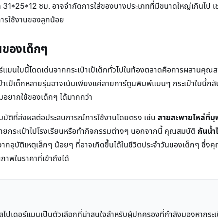
าด 31*25*12 ซม. อาจจำกัดการใส่ของบางประเภทที่มีขนาดใหญ่เกินไป เช
บการใช้งานของลูกน้อย
นของเด็กๆ
ดอร์แมนใบนี้โดดเด่นจากกระเป๋าเป้เด็กทั่วไปในท้องตลาดคือการผสานคุณสม
เป้เด็กหลายรุ่นอาจเน้นเพียงแค่ลายการ์ตูนพิมพ์แบนๆ กระเป๋าใบนี้กลับน
ความอยากใช้ของเด็กๆ ได้มากกว่า
บัติที่ส่งผลต่อประสบการณ์การใช้งานโดยตรง เช่น
สายสะพายไหล่ที่บุ
งสะพายกระเป๋าไปโรงเรียนหรือทำกิจกรรมต่างๆ นอกจากนี้ คุณสมบัติ
กันน้ำไ
บัติเหตุเล็กๆ น้อยๆ ที่อาจเกิดขึ้นได้ในชีวิตประจำวันของเด็กๆ ซึ่งคุณส
ุณภาพในราคาที่เข้าถึงได้
สไปเดอร์แมนเป็นตัวเลือกที่น่าสนใจสำหรับผู้ปกครองที่กำลังมองหากระ