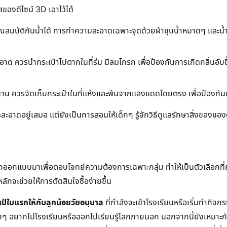
ของดีไซน์ 3D เอาไว้ได้
คุณสมบัติกันน้ำได้ การทำความสะอาดเฉพาะจุดด้วยผ้าชุบน้ำหมาดๆ และ
ด ควรนำกระเป๋าไปตากในที่ร่ม มีลมโกรก เพื่อป้องกันการเกิดกลิ่นอั
านาน ควรจัดเก็บกระเป๋าในที่แห้งและพ้นจากแสงแดดโดยตรง เพื่อป้องกั
และสะอาดอยู่เสมอ แต่ยังเป็นการสอนให้เด็กๆ รู้จักวิธีดูแลรักษาสิ่งของข
กออกแบบมาเพื่อตอบโจทย์ความต้องการเฉพาะกลุ่ม ทำให้เป็นตัวเลือกที่ย
กจะช่วยให้การตัดสินใจซื้อง่ายขึ้น
เป้ใบแรกให้กับลูกน้อยวัยอนุบาล
ที่กำลังจะเข้าโรงเรียนหรือเริ่มทำกิ
ห้เด็กๆ อยากไปโรงเรียนหรือออกไปเรียนรู้โลกภายนอก นอกจากนี้ยังเหมาะ