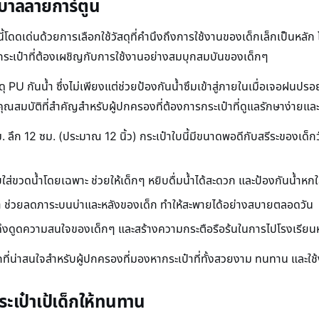
ุบาลลายการ์ตูน
ี้โดดเด่นด้วยการเลือกใช้วัสดุที่คำนึงถึงการใช้งานของเด็กเล็กเป็นหลัก 
บกระเป๋าที่ต้องเผชิญกับการใช้งานอย่างสมบุกสมบันของเด็กๆ
ุ PU กันน้ำ ซึ่งไม่เพียงแต่ช่วยป้องกันน้ำซึมเข้าสู่ภายในเมื่อเจอฝนปร
็นคุณสมบัติที่สำคัญสำหรับผู้ปกครองที่ต้องการกระเป๋าที่ดูแลรักษาง่าย
 ลึก 12 ซม. (ประมาณ 12 นิ้ว) กระเป๋าใบนี้มีขนาดพอดีกับสรีระของเด็กว
ับใส่ขวดน้ำโดยเฉพาะ ช่วยให้เด็กๆ หยิบดื่มน้ำได้สะดวก และป้องกันน้ำหก
เบา ช่วยลดภาระบนบ่าและหลังของเด็ก ทำให้สะพายได้อย่างสบายตลอดวัน
ยดึงดูดความสนใจของเด็กๆ และสร้างความกระตือรือร้นในการไปโรงเรีย
ลือกที่น่าสนใจสำหรับผู้ปกครองที่มองหากระเป๋าที่ทั้งสวยงาม ทนทาน และใ
ะเป๋าเป้เด็กให้ทนทาน