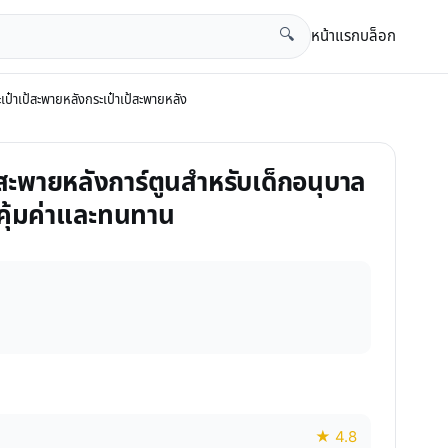
หน้าแรก
บล็อก
🔍
เป๋าเป้สะพายหลังกระเป๋าเป้สะพายหลัง
เป้สะพายหลังการ์ตูนสำหรับเด็กอนุบาล
้คุ้มค่าและทนทาน
★ 4.8