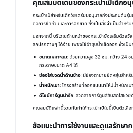
คุณสมบัติเด่นของกระเป๋าเป้เด็กอน
กระเป๋าเป้สำหรับเด็กวัยเตรียมอนุบาลถึงประถมต้นรุ่นน
ต่อการขีดข่วนและการฉีกขาด ซึ่งเป็นสิ่งจำเป็นสำหรั
นอกจากนี้ บริเวณด้านหน้าของกระเป๋ายังเสริมด้วยวัสด
สกปรกต่างๆ ได้ง่าย เพียงใช้ผ้าชุบน้ำเช็ดออก ซึ่งเป
ขนาดเหมาะสม
: ด้วยความสูง 32 ซม. กว้าง 24 ซม.
กระดาษขนาด A4 ได้
ช่องใส่ขวดน้ำด้านข้าง
: มีช่องตาข่ายยืดหยุ่นสำหร
น้ำหนักเบา
: โครงสร้างที่ออกแบบมาให้มีน้ำหนัก
ดีไซน์การ์ตูนน่ารัก
: ลวดลายการ์ตูนสีสันสดใสช่ว
คุณสมบัติเหล่านี้รวมกันทำให้กระเป๋าเป้ใบนี้เป็นตัวเ
ข้อแนะนำการใช้งานและดูแลรักษากร