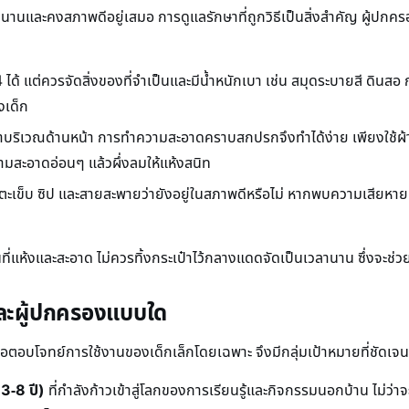
าวนานและคงสภาพดีอยู่เสมอ การดูแลรักษาที่ถูกวิธีเป็นสิ่งสำคัญ ผู้ปกค
 ได้ แต่ควรจัดสิ่งของที่จำเป็นและมีน้ำหนักเบา เช่น สมุดระบายสี ดินสอ ก
งเด็ก
นน้ำบริเวณด้านหน้า การทำความสะอาดคราบสกปรกจึงทำได้ง่าย เพียงใช้ผ
มสะอาดอ่อนๆ แล้วผึ่งลมให้แห้งสนิท
ตะเข็บ ซิป และสายสะพายว่ายังอยู่ในสภาพดีหรือไม่ หากพบความเสียหายเล
นที่แห้งและสะอาด ไม่ควรทิ้งกระเป๋าไว้กลางแดดจัดเป็นเวลานาน ซึ่งจะช่วยย
นและผู้ปกครองแบบใด
ื่อตอบโจทย์การใช้งานของเด็กเล็กโดยเฉพาะ จึงมีกลุ่มเป้าหมายที่ชัดเจน
 3-8 ปี)
ที่กำลังก้าวเข้าสู่โลกของการเรียนรู้และกิจกรรมนอกบ้าน ไม่ว่