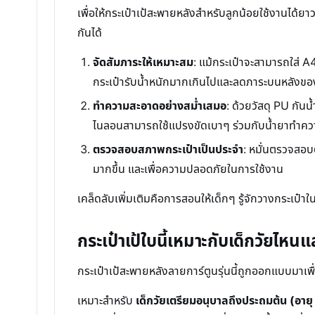
เพื่อให้กระเป๋าเป้สะพายหลังสำหรับลูกน้อยใช้งานได้ย
กันได้
จัดสัมภาระให้เหมาะสม
: แม้กระเป๋าจะสามารถใส่ A4
กระเป๋ารับน้ำหนักมากเกินไปและลดภาระบนหลังขอ
ทำความสะอาดอย่างสม่ำเสมอ
: ด้วยวัสดุ PU กั
ไนลอนสามารถใช้แปรงขัดเบาๆ ร่วมกับน้ำยาทำควา
ตรวจสอบสภาพกระเป๋าเป็นประจำ
: หมั่นตรวจสอบ
มากขึ้น และเพื่อความปลอดภัยในการใช้งาน
เคล็ดลับเพิ่มเติมคือการสอนให้เด็กๆ รู้จักวางกระเป๋าใ
กระเป๋าเป้ใบนี้เหมาะกับเด็กวัยไห
กระเป๋าเป้สะพายหลังลายการ์ตูนรุ่นนี้ถูกออกแบบมาเพ
เหมาะสำหรับ
เด็กวัยเตรียมอนุบาลถึงประถมต้น (อายุ