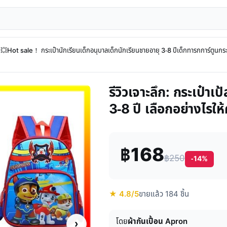
💥Hot sale！ กระเป๋านักเรียนเด็กอนุบาลเด็กนักเรียนชายอายุ 3-8 ปีเด็กทารกการ์ตูนกระ
รีวิวเจาะลึก: กระเป๋า
3-8 ปี เลือกอย่างไรให
฿168
฿250
-14%
★ 4.8/5
ขายแล้ว 184 ชิ้น
โดย
ผ้ากันเปื้อน Apron
›