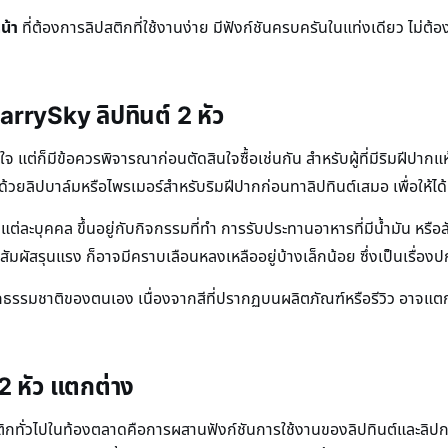
น้า
ที่ต้องการลิปสติกที่ใช้งานง่าย มีฟังก์ชันครบครันในแท่งเดียว ไม่ต้
rrySky ลิปทินต์ 2 หัว
นใจ แต่ก็มีข้อควรพิจารณาก่อนตัดสินใจซื้อเช่นกัน สำหรับผู้ที่มีริมฝีปา
รุงด้วยลิปบาล์มหรือไพรเมอร์สำหรับริมฝีปากก่อนทาลิปทินต์เสมอ เพื่อให้ได
ละบุคคล ขึ้นอยู่กับกิจกรรมที่ทำ การรับประทานอาหารที่มีน้ำมัน หรื
อสัมผัสรุนแรง ก็อาจมีคราบเลือนหลงเหลืออยู่บ้างเล็กน้อย ซึ่งเป็นเรื่อง
สีปากธรรมชาติของตนเอง เนื่องจากสีที่ปรากฏบนผลิตภัณฑ์หรือรีวิว อาจ
 2 หัว แตกต่าง
สติกทั่วไปในท้องตลาดคือการผสานฟังก์ชันการใช้งานของลิปทินต์และลิปกลอ