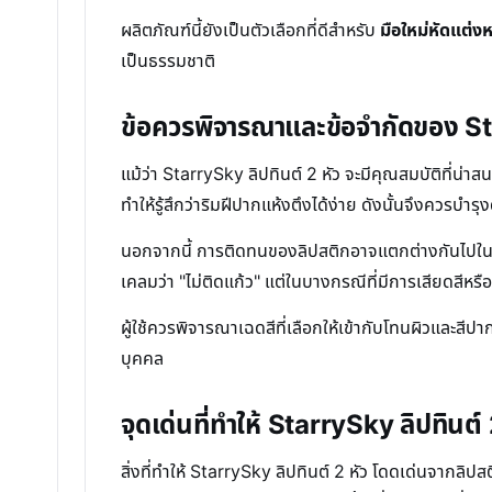
ผลิตภัณฑ์นี้ยังเป็นตัวเลือกที่ดีสำหรับ
มือใหม่หัดแต่งห
เป็นธรรมชาติ
ข้อควรพิจารณาและข้อจำกัดของ Sta
แม้ว่า StarrySky ลิปทินต์ 2 หัว จะมีคุณสมบัติที่น่าส
ทำให้รู้สึกว่าริมฝีปากแห้งตึงได้ง่าย ดังนั้นจึงควรบำ
นอกจากนี้ การติดทนของลิปสติกอาจแตกต่างกันไปในแต่
เคลมว่า "ไม่ติดแก้ว" แต่ในบางกรณีที่มีการเสียดสีหรื
ผู้ใช้ควรพิจารณาเฉดสีที่เลือกให้เข้ากับโทนผิวและ
บุคคล
จุดเด่นที่ทำให้ StarrySky ลิปทินต์
สิ่งที่ทำให้ StarrySky ลิปทินต์ 2 หัว โดดเด่นจากลิป