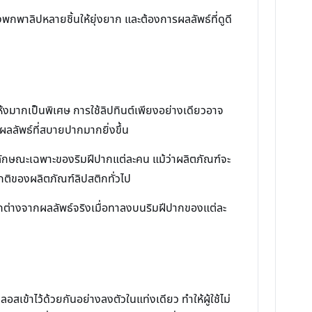
องพกพาลิปหลายชิ้นให้ยุ่งยาก และต้องการผลลัพธ์ที่ดูดี
กแห้งมากเป็นพิเศษ การใช้ลิปทินต์เพียงอย่างเดียวอาจ
้ผลลัพธ์ที่สบายปากมากยิ่งขึ้น
อลักษณะเฉพาะของริมฝีปากแต่ละคน แม้ว่าผลิตภัณฑ์จะ
ปกติของผลิตภัณฑ์ลิปสติกทั่วไป
แตกต่างจากผลลัพธ์จริงเมื่อทาลงบนริมฝีปากของแต่ละ
สเข้าไว้ด้วยกันอย่างลงตัวในแท่งเดียว ทำให้ผู้ใช้ไม่