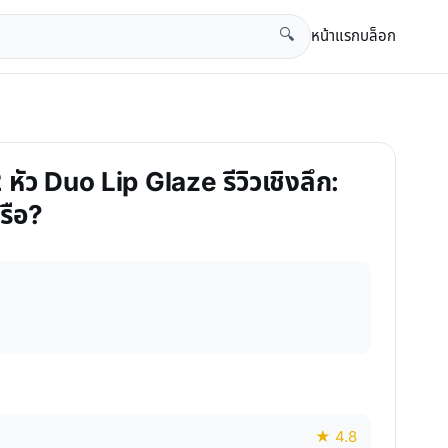
หน้าแรก
บล็อก
🔍
หัว Duo Lip Glaze รีวิวเชิงลึก:
รือ?
★ 4.8