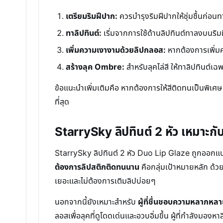
เตรียมริมฝีปาก:
ควรบำรุงริมฝีปากให้ชุ่มชื้นก่อนทา
ทาลิปทินต์:
เริ่มจากการใช้ด้านลิปทินต์ทาลงบนริมฝ
เพิ่มความเงางามด้วยลิปกลอส:
หากต้องการเพิ่มค
สร้างลุค Ombre:
สำหรับลุคไล่สี ให้ทาลิปทินต์เ
ข้อแนะนำเพิ่มเติมคือ หากต้องการให้สีติดทนเป็นพิเศษ
ที่สุด
StarrySky ลิปทินต์ 2 หัว เหมาะกั
StarrySky ลิปทินต์ 2 หัว Duo Lip Glaze ถูกออกแบ
ต้องการลิปสติกติดทนนาน
คือกลุ่มเป้าหมายหลัก ด้วย
เยอะและไม่ต้องการเติมลิปบ่อยๆ
นอกจากนี้ยังเหมาะสำหรับ
ผู้ที่ชื่นชอบความหลากหล
ลอสเพื่อลุคที่ดูโดดเด่นและอวบอิ่มขึ้น ผู้ที่กำลังมอง