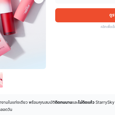
ดู
คลิกเพื่อเช
เงางามในแท่งเดียว พร้อมคุณสมบัติ
ติดทนนาน
และ
ไม่ติดแก้ว
StarrySky ล
ตลอดวัน