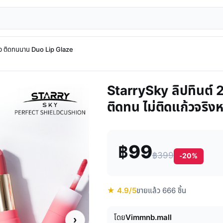
แก้ว ติดทนนาน Duo Lip Glaze
StarrySky ลิปทินต์ 2 
ติดทน ไม่ติดแก้วจริงห
฿99
฿399
-20%
★ 4.9/5
ขายแล้ว 666 ชิ้น
โดย
Vimmnb.mall
›