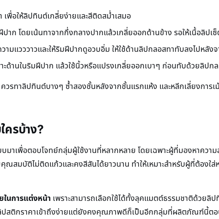
 เพื่อให้ลิปทินต์เกลี่ยง่ายและสีติดสม่ำเสมอ
ีปาก โดยเน้นทาจากกึ่งกลางปากแล้วเกลี่ยออกด้านข้าง รอให้เนื้อลิปเซ็ต
วามแวววาวและให้ริมฝีปากดูอวบอิ่ม ให้ใช้ด้านลิปกลอสทาทับลงไปหลังจ
ฉพาะด้านในริมฝีปาก แล้วใช้นิ้วหรือแปรงเกลี่ยออกเบาๆ ก่อนทับด้วยลิปก
 ควรทาลิปทินต์บางๆ ซ้ำสองชั้นหลังจากชั้นแรกแห้ง และหลีกเลี่ยงการเม้ม
บใครบ้าง?
บมาเพื่อตอบโจทย์กลุ่มผู้ใช้งานที่หลากหลาย โดยเฉพาะผู้ที่มองหาคว
คุณสมบัติไม่ติดแก้วและคงสีสันได้ยาวนาน ทำให้เหมาะสำหรับผู้ที่ต้องใส่
ายในการแต่งหน้า
เพราะสามารถเลือกใช้ได้ทั้งลุคแมตต์ธรรมชาติด้วยลิปท
หาลิปสติกราคาเข้าถึงง่ายแต่ยังคงคุณภาพดีก็เป็นอีกกลุ่มที่ผลิตภัณฑ์นี้ต