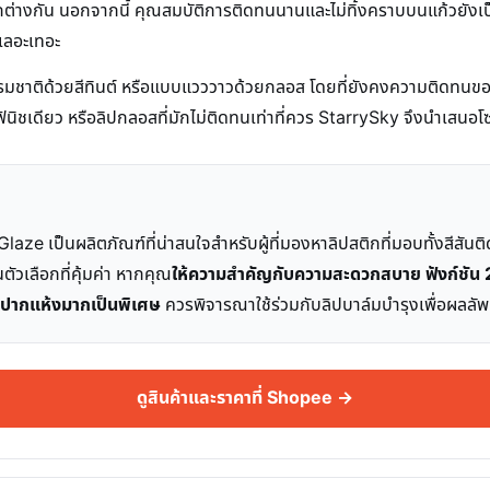
กต่างกัน นอกจากนี้ คุณสมบัติการติดทนนานและไม่ทิ้งคราบบนแก้วยังเป็นจ
เลอะเทอะ
ชาติด้วยสีทินต์ หรือแบบแวววาวด้วยกลอส โดยที่ยังคงความติดทนของสี
ฟินิชเดียว หรือลิปกลอสที่มักไม่ติดทนเท่าที่ควร StarrySky จึงนำเสนอโซล
Glaze เป็นผลิตภัณฑ์ที่น่าสนใจสำหรับผู้ที่มองหาลิปสติกที่มอบทั้งสี
็นตัวเลือกที่คุ้มค่า หากคุณ
ให้ความสำคัญกับความสะดวกสบาย ฟังก์ชัน 
ีปากแห้งมากเป็นพิเศษ
ควรพิจารณาใช้ร่วมกับลิปบาล์มบำรุงเพื่อผลลัพธ์ที
ดูสินค้าและราคาที่ Shopee →