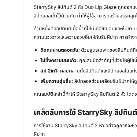
StarrySky ลิปทินต์ 2 หัว Duo Lip Glaze ถูกออกแ
ลิปกลอสเข้าไว้ด้วยกัน ทำให้ผู้ใช้สามารถสร้างสรรค์
ด้านหนึ่งคือลิปทินต์เนื้อน้ำที่ให้เม็ดสีชัดเจนและซึมซ
ความแวววาวและความอวบอิ่มให้กับริมฝีปาก การทำงานร
ติดทนนานตลอดวัน:
ด้วยสูตรเฉพาะของลิปทินต์ที่ช
ไม่ทิ้งคราบบนแก้ว:
คุณสมบัติสำคัญที่ช่วยให้ผู้ใช้
ลิป 2in1:
ผสมผสานทั้งลิปทินต์และลิปกลอสในแท
เพิ่มความชุ่มชื้น:
ลิปกลอสช่วยเคลือบริมฝีปากให้ดู
คุณสมบัติเหล่านี้ทำให้ StarrySky ลิปทินต์ 2 หัว 
เคล็ดลับการใช้ StarrySky ลิปทินต์ 
การใช้งาน StarrySky ลิปทินต์ 2 หัว อย่างถูกวิธีจะช
ฝีปาก