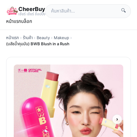
CheerBuy
🔍
เซียร์ เซียร์ ช้อปปิ้ง
หน้าแรก
บล็อก
หน้าแรก
›
ร้านค้า
›
Beauty
›
Makeup
›
(บลัชฉ่ำคุมมัน) BWB Blush in a Rush
›