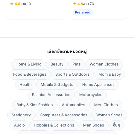
★ 4.8
ขาย 101
★ 4.8
ขาย 70
Preferred
เลือกซื้อตามหมวดหมู่
Home & Living
Beauty
Pets
Women Clothes
Food & Beverages
Sports & Outdoors
Mom & Baby
Health
Mobile & Gadgets
Home Appliances
Fashion Accessories
Motorcycles
Baby & Kids Fashion
Automobiles
Men Clothes
Stationery
Computers & Accessories
Women Shoes
Audio
Hobbies & Collections
Men Shoes
อื่นๆ