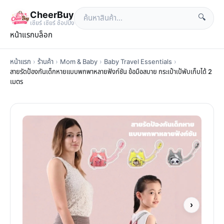
CheerBuy
🔍
เซียร์ เซียร์ ช้อปปิ้ง
หน้าแรก
บล็อก
หน้าแรก
›
ร้านค้า
›
Mom & Baby
›
Baby Travel Essentials
›
สายรัดป้องกันเด็กหายแบบพกพาหลายฟังก์ชัน ข้อมือสบาย กระเป๋าเป้พับเก็บได้ 2
เมตร
›