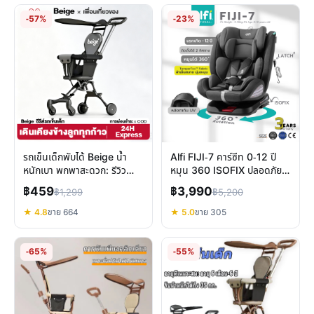
-57%
-23%
รถเข็นเด็กพับได้ Beige น้ำ
Alfi FIJI-7 คาร์ซีท 0-12 ปี
หนักเบา พกพาสะดวก: รีวิว
หมุน 360 ISOFIX ปลอดภัย
คุณสมบัติเด่น
สูงสุด คุ้มค่าน่าใช้
฿459
฿3,990
฿1,299
฿5,200
★ 4.8
ขาย 664
★ 5.0
ขาย 305
-65%
-55%