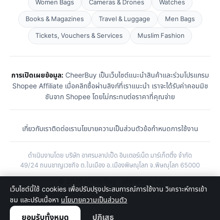
Women Bags
Cameras & Drones
Watches
Books & Magazines
Travel & Luggage
Men Bags
Tickets, Vouchers & Services
Muslim Fashion
การเปิดเผยข้อมูล:
CheerBuy เป็นเว็บไซต์แนะนำสินค้าและร่วมโปรแกรม
Shopee Affiliate เมื่อคลิกซื้อผ่านลิงก์ที่เราแนะนำ เราจะได้รับค่าคอมมิช
ชันจาก Shopee โดยไม่กระทบต่อราคาที่คุณจ่าย
เกี่ยวกับเรา
ติดต่อเรา
นโยบายความเป็นส่วนตัว
ข้อกำหนดการใช้งาน
ดำเนินงานโดย บริษัท อาศรมลาปเป็ด อินเตอร์เน็ต มาร์เก็ตติ้ง จำกัด
49/24 ถนนชาญเวชกิจ ต.ในเมือง อ.เมืองพิษณุโลก จ.พิษณุโลก 65000
© 2026 CheerBuy · cheerbuy.co
เว็บไซต์นี้ใช้ cookies เพื่อปรับปรุงประสบการณ์การใช้งาน วิเคราะห์การเข้า
ชม และปรับเนื้อหา
นโยบายความเป็นส่วนตัว
ยอมรับทั้งหมด
ปฏิเสธ