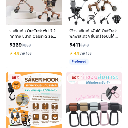
รถเข็นเด็ก OutTrek พับได้ 2
รีวิวรถเข็นเด็กพับได้ OutTrek
ทิศทาง ขนาด Cabin-Size
พกพาสะดวก ขึ้นเครื่องบินได้ 2
รีวิวฉบับเต็ม
ทิศทาง
฿369
฿411
฿858
฿918
★ 4.8
ขาย 163
★ 4.9
ขาย 153
Preferred
-65%
-60%