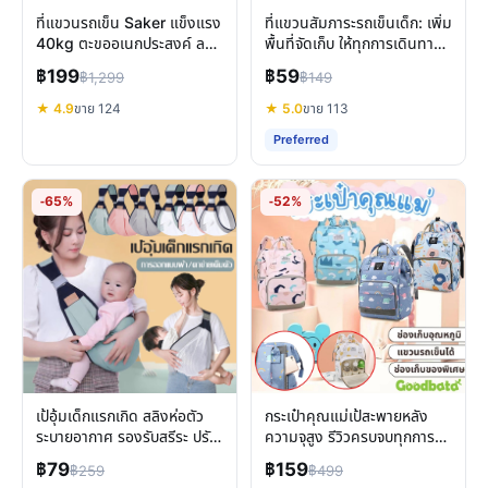
ที่แขวนรถเข็น Saker แข็งแรง
ที่แขวนสัมภาระรถเข็นเด็ก: เพิ่ม
40kg ตะขออเนกประสงค์ ลด
พื้นที่จัดเก็บ ให้ทุกการเดินทาง
ภาระพ่อแม่
ง่ายขึ้น
฿199
฿59
฿1,299
฿149
★ 4.9
ขาย 124
★ 5.0
ขาย 113
Preferred
-65%
-52%
เป้อุ้มเด็กแรกเกิด สลิงห่อตัว
กระเป๋าคุณแม่เป้สะพายหลัง
ระบายอากาศ รองรับสรีระ ปรับ
ความจุสูง รีวิวครบจบทุกการ
ได้ คล่องตัว
เดินทางกับลูก
฿79
฿159
฿259
฿499