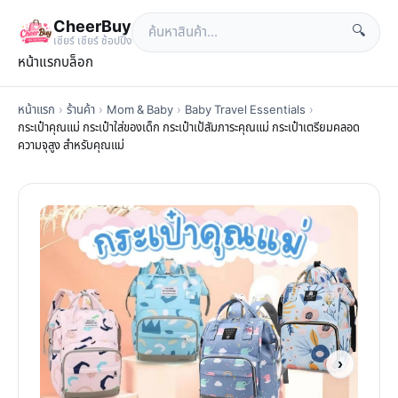
CheerBuy
🔍
เซียร์ เซียร์ ช้อปปิ้ง
หน้าแรก
บล็อก
หน้าแรก
›
ร้านค้า
›
Mom & Baby
›
Baby Travel Essentials
›
กระเป๋าคุณแม่ กระเป๋าใส่ของเด็ก กระเป๋าเป้สัมภาระคุณแม่ กระเป๋าเตรียมคลอด
ความจุสูง สําหรับคุณแม่
›