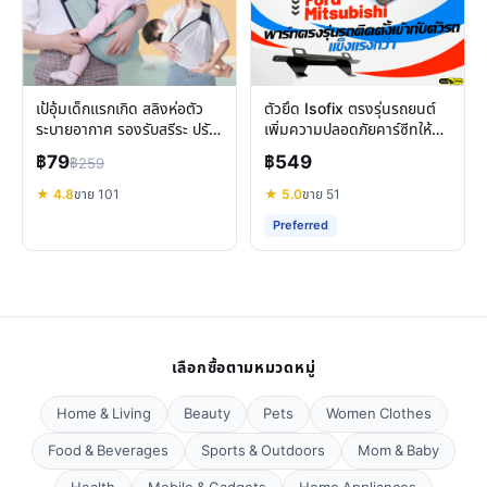
เป้อุ้มเด็กแรกเกิด สลิงห่อตัว
ตัวยึด Isofix ตรงรุ่นรถยนต์
ระบายอากาศ รองรับสรีระ ปรับ
เพิ่มความปลอดภัยคาร์ซีทให้
ได้ คล่องตัว
Honda Civic Accord Altis
฿79
฿549
฿259
Jazz
★ 4.8
ขาย 101
★ 5.0
ขาย 51
Preferred
เลือกซื้อตามหมวดหมู่
Home & Living
Beauty
Pets
Women Clothes
Food & Beverages
Sports & Outdoors
Mom & Baby