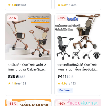
★ 4.8
ขาย 664
★ 5.0
ขาย 305
-65%
-55%
รถเข็นเด็ก OutTrek พับได้ 2
รีวิวรถเข็นเด็กพับได้ OutTrek
ทิศทาง ขนาด Cabin-Size
พกพาสะดวก ขึ้นเครื่องบินได้ 2
รีวิวฉบับเต็ม
ทิศทาง
฿369
฿411
฿858
฿918
★ 4.8
ขาย 163
★ 4.9
ขาย 153
Preferred
-65%
-60%