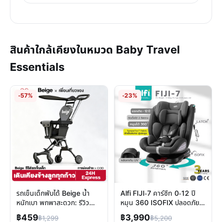
สินค้าใกล้เคียงในหมวด Baby Travel
Essentials
-57%
-23%
รถเข็นเด็กพับได้ Beige น้ำ
Alfi FIJI-7 คาร์ซีท 0-12 ปี
หนักเบา พกพาสะดวก: รีวิว
หมุน 360 ISOFIX ปลอดภัย
คุณสมบัติเด่น
สูงสุด คุ้มค่าน่าใช้
฿459
฿3,990
฿1,299
฿5,200