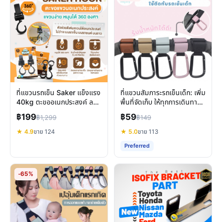
ที่แขวนรถเข็น Saker แข็งแรง
ที่แขวนสัมภาระรถเข็นเด็ก: เพิ่ม
40kg ตะขออเนกประสงค์ ลด
พื้นที่จัดเก็บ ให้ทุกการเดินทาง
ภาระพ่อแม่
ง่ายขึ้น
฿199
฿59
฿1,299
฿149
★ 4.9
ขาย 124
★ 5.0
ขาย 113
Preferred
-65%