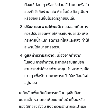
ต้องใช้บ่อย ๆ หรือเร่งด่วนไว้ด้านบนหรือใน
ช่องที่เข้าถึงง่าย เช่น ผ้าเช็ดมือ ทิชชูเปียก
หรือของเล่นชิ้นโปรดที่ลูกชอบเล่น
ปรับสายสะพายให้พอดี:
ก่อนออกเดินทาง
ควรปรับสายสะพายให้กระชับกับลำตัว เพื่อ
กระจายน้ำหนัก ลดภาระที่ไหล่และหลัง ทำให้
สะพายได้สบายตลอดวัน
ดูแลทำความสะอาด:
เนื่องจากทำจาก
ไนลอน การทำความสะอาดคราบสกปรก
สามารถทำได้ง่ายด้วยผ้าชุบน้ำหมาด ๆ เช็ด
เบา ๆ เพื่อรักษาสภาพกระเป๋าให้เหมือนใหม่
อยู่เสมอ
เคล็ดลับเพิ่มเติมคือการเตรียมถุงซิปล็อก
ขนาดเล็กหลายใบ เพื่อแยกเก็บผ้าเปื้อนหรือ
ของใช้ที่อาจรั่วซึม ซึ่งจะช่วยรักษากระเป๋าและ