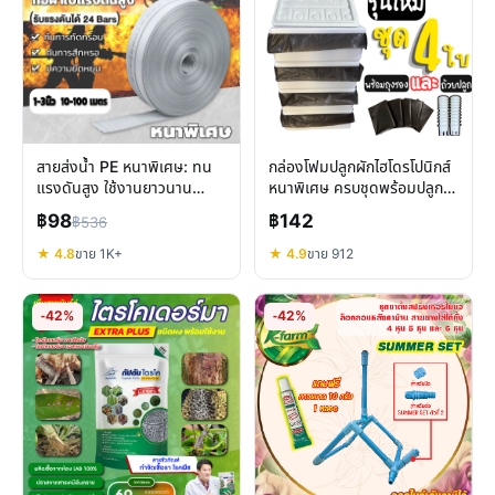
สายส่งน้ำ PE หนาพิเศษ: ทน
กล่องโฟมปลูกผักไฮโดรโปนิกส์
แรงดันสูง ใช้งานยาวนาน
หนาพิเศษ ครบชุดพร้อมปลูก
สำหรับเกษตรและอุตสาหกรรม
รีวิวเจาะลึก
฿98
฿142
฿536
★ 4.8
ขาย 1K+
★ 4.9
ขาย 912
-42%
-42%