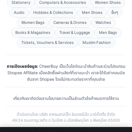
Stationery
Computers & Accessories
Women Shoes
Audio
Hobbies & Collections
Men Shoes
อื่นๆ
Women Bags
Cameras & Drones
Watches
Books & Magazines
Travel & Luggage
Men Bags
Tickets, Vouchers & Services
Muslim Fashion
การเปิดเผยข้อมูล:
CheerBuy เป็นเว็บไซต์แนะนำสินค้าและร่วมโปรแกรม
Shopee Affiliate เมื่อคลิกซื้อผ่านลิงก์ที่เราแนะนำ เราจะได้รับค่าคอมมิช
ชันจาก Shopee โดยไม่กระทบต่อราคาที่คุณจ่าย
เกี่ยวกับเรา
ติดต่อเรา
นโยบายความเป็นส่วนตัว
ข้อกำหนดการใช้งาน
ดำเนินงานโดย บริษัท อาศรมลาปเป็ด อินเตอร์เน็ต มาร์เก็ตติ้ง จำกัด
49/24 ถนนชาญเวชกิจ ต.ในเมือง อ.เมืองพิษณุโลก จ.พิษณุโลก 65000
© 2026 CheerBuy · cheerbuy.co