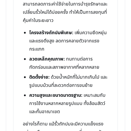
สามารถลดภาระค่าใช้จ่ายในการบำรุงรักษาและ
เปลี่ยนรั้วใหม่ได้บ่อยครั้ง ทำให้เป็นการลงทุนที่
คุ้มค่าในระยะยาว
โครงสร้างถักปมพิเศษ:
เพิ่มความยืดหยุ่น
และแรงดึงสูง ลดการคลายตัวจากแรง
กระแทก
ลวดเหล็กคุณภาพ:
ทนทานต่อการ
กัดกร่อนและสภาพอากาศที่หลากหลาย
ติดตั้งง่าย:
ด้วยน้ำหนักที่ไม่มากเกินไป และ
รูปแบบม้วนที่สะดวกต่อการขนย้าย
ความสูงและขนาดมาตรฐาน:
เหมาะสมกับ
การใช้งานหลากหลายรูปแบบ ทั้งล้อมสัตว์
และกั้นอาณาเขต
อย่างไรก็ตาม แม้รั้วถักปมจะมีความแข็งแรง