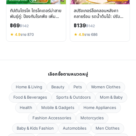
กัปตันไตรโค ไตรโคเดอร์ม่าสาย
สปริงเกอร์ล็อคลอนหลังคา
พันธุ์คู่: ป้องกันโรคพืช เพิ่ม
คลายร้อน รดน้ำต้นไม้: ปรับ
ผลผลิต ปลอดภัย
ละอองได้ทุกมุม
฿69
฿139
฿142
฿142
★ 4.9
ขาย 870
★ 4.9
ขาย 686
เลือกซื้อตามหมวดหมู่
Home & Living
Beauty
Pets
Women Clothes
Food & Beverages
Sports & Outdoors
Mom & Baby
Health
Mobile & Gadgets
Home Appliances
Fashion Accessories
Motorcycles
Baby & Kids Fashion
Automobiles
Men Clothes