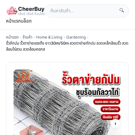
CheerBuy
🔍
เซียร์ เซียร์ ช้อปปิ้ง
หน้าแรก
บล็อก
หน้าแรก
›
ร้านค้า
›
Home & Living
›
Gardening
›
รั้วถักปม รั้วตาข่ายแรงดึง ยาว30m/50m ลวดตาข่ายถักปม ลวดเหล็กล้อมรั้ว ลวด
ล้อมไร่สวน ลวดล้อมคอกส
›