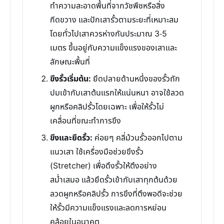
ทำความสะอาดพื้นที่จากวัชพืชหรือสิ่ง
กีดขวาง และปักเสารั้วตามระยะที่เหมาะสม
โดยทั่วไปเสาควรห่างกันประมาณ 3-5
เมตร ขึ้นอยู่กับความแข็งแรงของเสาและ
ลักษณะพื้นที่
ขึงรั้วเริ่มต้น:
ยึดปลายด้านหนึ่งของรั้วถัก
ปมเข้ากับเสาต้นแรกให้แน่นหนา อาจใช้ลวด
ผูกหรือคลิปรั้วโดยเฉพาะ เพื่อให้รั้วไม่
เคลื่อนที่ขณะทำการขึง
ขึงและยึดรั้ว:
ค่อยๆ คลี่ม้วนรั้วออกไปตาม
แนวเสา ใช้เครื่องมือช่วยขึงรั้ว
(Stretcher) เพื่อดึงรั้วให้ตึงอย่าง
สม่ำเสมอ แล้วยึดรั้วเข้ากับเสาทุกต้นด้วย
ลวดผูกหรือคลิปรั้ว การขึงที่ตึงพอดีจะช่วย
ให้รั้วมีความแข็งแรงและลดการหย่อน
คล้อยในอนาคต