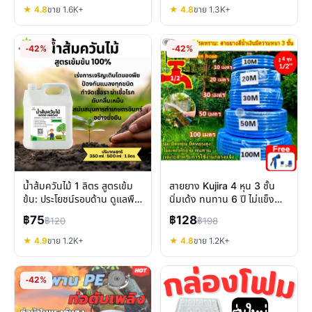
★ 4.8
ขาย 1.6K+
★ 4.8
ขาย 1.3K+
-42%
-42%
น้ำส้มควันไม้ 1 ลิตร สูตรเข้ม
สายยาง Kujira 4 หุน 3 ชั้น
ข้น: ประโยชน์รอบด้าน ดูแลพืช
นิ่มเด้ง ทนทาน 6 ปี ไม่แข็ง
สัตว์ ดิน อย่างยั่งยืน
กรอบ พร้อมหัวฉีด
฿75
฿128
฿120
฿198
★ 4.9
ขาย 1.2K+
★ 4.8
ขาย 1.2K+
-42%