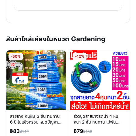
สินค้าใกล้เคียงในหมวด Gardening
-50%
-42%
สายยาง Kujira 3 ชั้น ทนทาน
รีวิวชุดสายยางรดน้ำ 4 หุน
6 ปี ไม่แข็งกรอบ หมดปัญหา
หนา 2 ชั้น ทนทาน ไม่พัน
สายรั่วซึม
พร้อมหัวฉีด ใช้งานง่าย
฿83
฿79
฿142
฿158