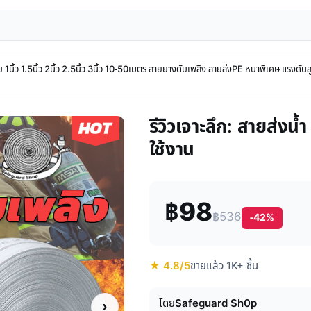
ใบ 1นิ้ว 1.5นิ้ว 2นิ้ว 2.5นิ้ว 3นิ้ว 10-50เมตร สายยางดับเพลิง สายส่งPE หนาพิเศษ แรงดัน
รีวิวเจาะลึก: สายส่
ใช้งาน
฿98
฿536
-42%
★ 4.8/5
ขายแล้ว 1K+ ชิ้น
โดย
Safeguard Sh0p
›