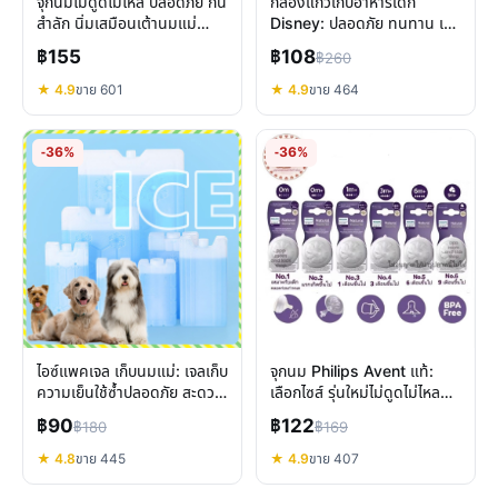
จุกนมไม่ดูดไม่ไหล ปลอดภัย กัน
กล่องแก้วเก็บอาหารเด็ก
สำลัก นิ่มเสมือนเต้านมแม่
Disney: ปลอดภัย ทนทาน เข้า
สำหรับเด็ก
ไมโครเวฟ แช่แข็งได้
฿155
฿108
฿260
★ 4.9
ขาย 601
★ 4.9
ขาย 464
-36%
-36%
ไอซ์แพคเจล เก็บนมแม่: เจลเก็บ
จุกนม Philips Avent แท้:
ความเย็นใช้ซ้ำปลอดภัย สะดวก
เลือกไซส์ รุ่นใหม่ไม่ดูดไม่ไหล
ทุกการเดินทาง
เหมาะกับลูกคุณ
฿90
฿122
฿180
฿169
★ 4.8
ขาย 445
★ 4.9
ขาย 407