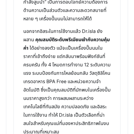
กำลังสูบน้ำ” เป็นการตอบโจทย์ความต้องการ
ด้านความเป็นส่วนตัวและความสะดวกสบายที่
หลาย ๆ เครื่องปั๊มนมไม่สามารถให้ได้
นอกจากอิสระในการใช้งานแล้ว Dr.isla ยัง
ผสาน
คุณสมบัติระดับพรีเมียมเข้ากับความคุ้ม
ค่า
ได้อย่างลงตัว แม้จะเป็นเครื่องปั๊มนมใน
ราคาที่เข้าถึงง่าย แต่กลับมาพร้อมฟังก์ชันที่
ครบครัน ทั้ง 4 โหมดการทำงาน 12 ระดับความ
แรง ระบบป้องกันการไหลย้อนกลับ วัสดุซิลิโคน
เกรดอาหาร BPA Free และหน่วยความจำ
อัตโนมัติ ซึ่งเป็นคุณสมบัติที่มักพบในเครื่องปั๊ม
นมราคาสูงกว่า การผสมผสานระหว่าง
เทคโนโลยีที่ทันสมัย ความปลอดภัย และอิสระ
ในการใช้งาน ทำให้ Dr.isla เป็นตัวเลือกที่น่า
สนใจสำหรับคุณแม่ที่มองหาประสิทธิภาพในงบ
ประมาณที่เหมาะสม