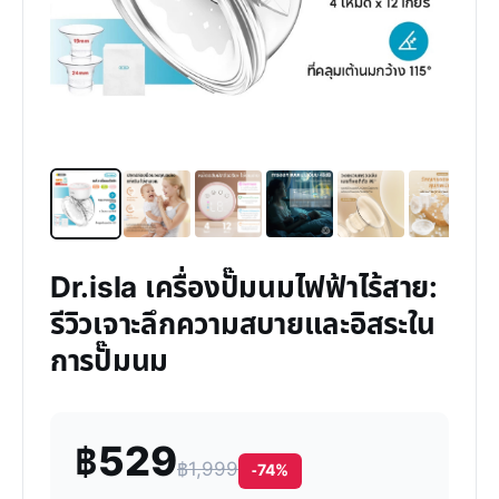
Dr.isla เครื่องปั๊มนมไฟฟ้าไร้สาย:
รีวิวเจาะลึกความสบายและอิสระใน
การปั๊มนม
฿529
฿1,999
-74%