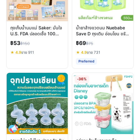
ถุงเก็บน้ำนมแม่ Saker: มั่นใจ
น้ำยาล้างขวดนม Nuebabe
U.S. FDA ปลอดเชื้อ 100
Save D ถุงเติม อ่อนโยน ขจัด
ไมครอน เพื่อลูกน้อย
คราบและกลิ่นคาว
฿53
฿69
฿150
฿75
★ 4.9
ขาย 911
★ 4.9
ขาย 731
Preferred
-36%