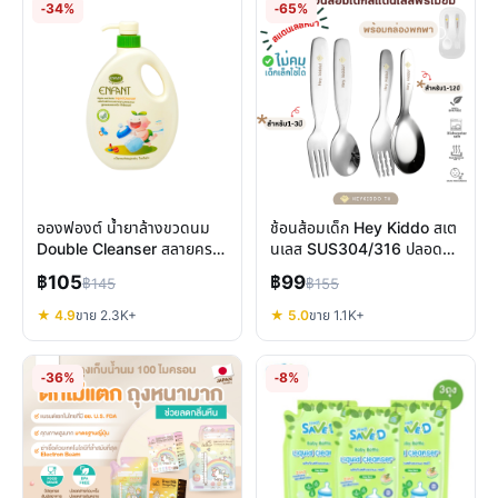
-34%
-65%
อองฟองต์ น้ำยาล้างขวดนม
ช้อนส้อมเด็ก Hey Kiddo สเต
Double Cleanser สลายคราบ
นเลส SUS304/316 ปลอดภัย
โปรตีน ยับยั้งแบคทีเรีย
สูงสำหรับลูกน้อย 8 เดือน+
฿105
฿99
฿145
฿155
ปลอดภัย
★ 4.9
ขาย 2.3K+
★ 5.0
ขาย 1.1K+
-36%
-8%