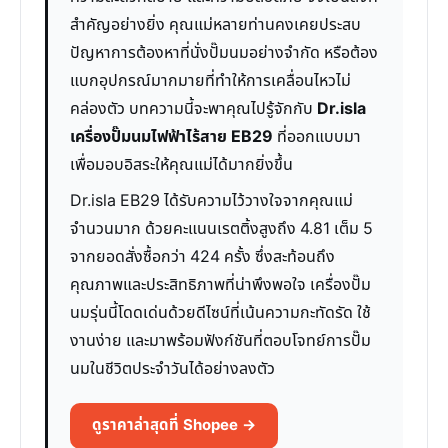
สำคัญอย่างยิ่ง คุณแม่หลายท่านคงเคยประสบ
ปัญหาการต้องหาที่นั่งปั๊มนมอย่างจำกัด หรือต้อง
แบกอุปกรณ์มากมายที่ทำให้การเคลื่อนไหวไม่
คล่องตัว บทความนี้จะพาคุณไปรู้จักกับ
Dr.isla
เครื่องปั๊มนมไฟฟ้าไร้สาย EB29
ที่ออกแบบมา
เพื่อมอบอิสระให้คุณแม่ได้มากยิ่งขึ้น
Dr.isla EB29 ได้รับความไว้วางใจจากคุณแม่
จำนวนมาก ด้วยคะแนนเรตติ้งสูงถึง 4.81 เต็ม 5
จากยอดสั่งซื้อกว่า 424 ครั้ง ซึ่งสะท้อนถึง
คุณภาพและประสิทธิภาพที่น่าพึงพอใจ เครื่องปั๊ม
นมรุ่นนี้โดดเด่นด้วยดีไซน์ที่เน้นความกะทัดรัด ใช้
งานง่าย และมาพร้อมฟังก์ชันที่ตอบโจทย์การปั๊ม
นมในชีวิตประจำวันได้อย่างลงตัว
ดูราคาล่าสุดที่ Shopee →