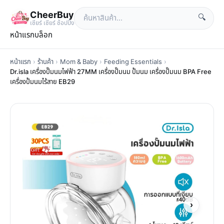
CheerBuy
🔍
เซียร์ เซียร์ ช้อปปิ้ง
หน้าแรก
บล็อก
หน้าแรก
›
ร้านค้า
›
Mom & Baby
›
Feeding Essentials
›
Dr.isla เครื่องปั๊มนมไฟฟ้า 27MM เครื่องปั๊มนม ปั้มนม เครื่องปั๊มนม BPA Free
เครื่องปั้มนมไร้สาย EB29
›