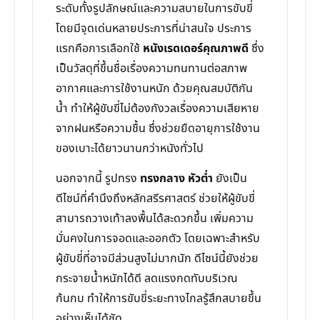
ระดับทั้งรูปลักษณ์และความสบายในการขับขี่
โดยมีจุดเด่นหลายประการที่น่าสนใจ ประการ
แรกคือการเลือกใช้
หนังเรดเดอร์คุณภาพดี
ซึ่ง
เป็นวัสดุที่ขึ้นชื่อเรื่องความทนทานต่อสภาพ
อากาศและการใช้งานหนัก ด้วยคุณสมบัติกัน
น้ำ ทำให้ผู้ขับขี่ไม่ต้องกังวลเรื่องความเสียหาย
จากฝนหรือความชื้น ซึ่งช่วยยืดอายุการใช้งาน
ของเบาะได้ยาวนานกว่าหนังทั่วไป
นอกจากนี้ รูปทรง
ทรงกลาง หัวต่ำ
ยังเป็น
ดีไซน์ที่คำนึงถึงหลักสรีรศาสตร์ ช่วยให้ผู้ขับขี่
สามารถวางเท้าลงพื้นได้สะดวกขึ้น เพิ่มความ
มั่นคงในการจอดและออกตัว โดยเฉพาะสำหรับ
ผู้ขับขี่ที่อาจมีส่วนสูงไม่มากนัก ดีไซน์นี้ยังช่วย
กระจายน้ำหนักได้ดี ลดแรงกดทับบริเวณ
ก้นกบ ทำให้การขับขี่ระยะทางไกลรู้สึกสบายขึ้น
อย่างเห็นได้ชัด