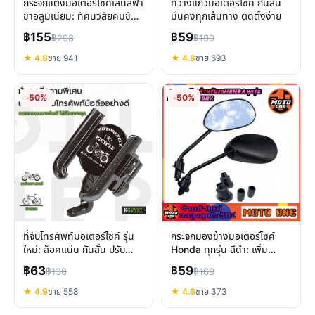
กระจกแต่งมอเตอร์ไซค์เลนส์ฟ้า
ที่วางแก้วมอเตอร์ไซค์ กันสั่น
ขาอลูมิเนียม: ทัศนวิสัยคมชัด
มั่นคงทุกเส้นทาง ติดตั้งง่าย
สไตล์เด่นทุกรุ่น
฿155
฿59
฿298
฿199
★ 4.8
ขาย 941
★ 4.8
ขาย 693
-50%
-50%
ที่จับโทรศัพท์มอเตอร์ไซค์ รุ่น
กระจกมองข้างมอเตอร์ไซค์
ใหม่: ล็อคแน่น กันสั่น ปรับ
Honda ทุกรุ่น สีดำ: เพิ่ม
360° ขับขี่มั่นใจ
ทัศนวิสัย ปลอดภัยทุกเส้นทาง
฿63
฿59
฿130
฿169
★ 4.9
ขาย 558
★ 4.6
ขาย 373