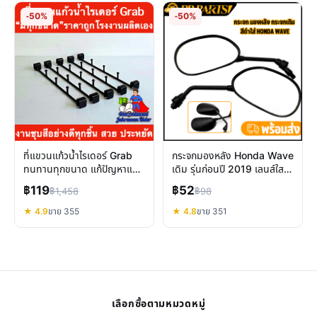
-50%
-50%
ที่แขวนแก้วน้ำไรเดอร์ Grab
กระจกมองหลัง Honda Wave
ทนทานทุกขนาด แก้ปัญหาแก้ว
เดิม รุ่นก่อนปี 2019 เลนส์ใส
หก งานไม่สะดุด
ติดตั้งง่าย คืนความคมชัด
฿119
฿52
฿1,458
฿98
★ 4.9
ขาย 355
★ 4.8
ขาย 351
เลือกซื้อตามหมวดหมู่