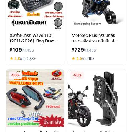
ตะกร้าหน้ารถ Wave 110i
Mototec Plus ที่จับมือถือ
(2011-2026) King Drag
มอเตอร์ไซค์ ระบบกันสั่น 4
หนาพิเศษ ตรงรุ่น กันสนิม
แกน ปกป้องกล้องปลดเร็ว
฿109
฿729
฿1,458
฿1,458
ทนทาน
★ 4.8
ขาย 2.8K+
★ 4.9
ขาย 1K+
-50%
-50%