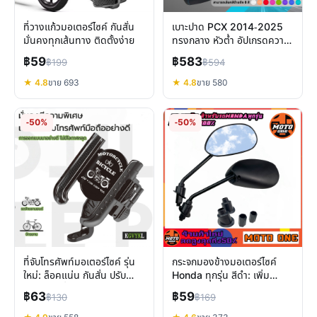
ที่วางแก้วมอเตอร์ไซค์ กันสั่น
เบาะปาด PCX 2014-2025
มั่นคงทุกเส้นทาง ติดตั้งง่าย
ทรงกลาง หัวต่ำ อัปเกรดความ
สบาย สไตล์เฉพาะคุณ
฿59
฿583
฿199
฿594
★ 4.8
ขาย 693
★ 4.8
ขาย 580
-50%
-50%
ที่จับโทรศัพท์มอเตอร์ไซค์ รุ่น
กระจกมองข้างมอเตอร์ไซค์
ใหม่: ล็อคแน่น กันสั่น ปรับ
Honda ทุกรุ่น สีดำ: เพิ่ม
360° ขับขี่มั่นใจ
ทัศนวิสัย ปลอดภัยทุกเส้นทาง
฿63
฿59
฿130
฿169