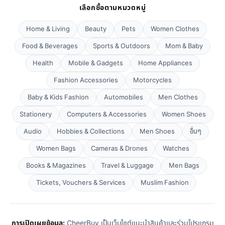
เลือกซื้อตามหมวดหมู่
Home & Living
Beauty
Pets
Women Clothes
Food & Beverages
Sports & Outdoors
Mom & Baby
Health
Mobile & Gadgets
Home Appliances
Fashion Accessories
Motorcycles
Baby & Kids Fashion
Automobiles
Men Clothes
Stationery
Computers & Accessories
Women Shoes
Audio
Hobbies & Collections
Men Shoes
อื่นๆ
Women Bags
Cameras & Drones
Watches
Books & Magazines
Travel & Luggage
Men Bags
Tickets, Vouchers & Services
Muslim Fashion
การเปิดเผยข้อมูล:
CheerBuy เป็นเว็บไซต์แนะนำสินค้าและร่วมโปรแกรม