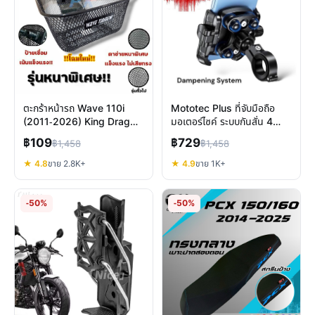
ตะกร้าหน้ารถ Wave 110i
Mototec Plus ที่จับมือถือ
(2011-2026) King Drag
มอเตอร์ไซค์ ระบบกันสั่น 4
หนาพิเศษ ตรงรุ่น กันสนิม
แกน ปกป้องกล้องปลดเร็ว
฿109
฿729
฿1,458
฿1,458
ทนทาน
★ 4.8
ขาย 2.8K+
★ 4.9
ขาย 1K+
-50%
-50%