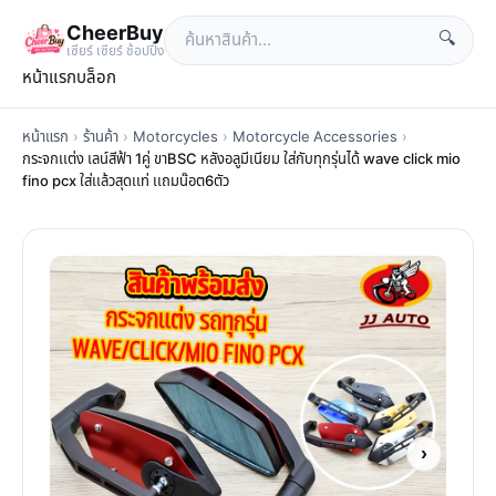
CheerBuy
🔍
เซียร์ เซียร์ ช้อปปิ้ง
หน้าแรก
บล็อก
หน้าแรก
›
ร้านค้า
›
Motorcycles
›
Motorcycle Accessories
›
กระจกเเต่ง เลน์สีฟ้า 1คู่ ขาBSC หลังอลูมีเนียม ใส่กับทุกรุ่นได้ wave click mio
fino pcx ใส่เเล้วสุดเเท่ เเถมน๊อต6ตัว
›