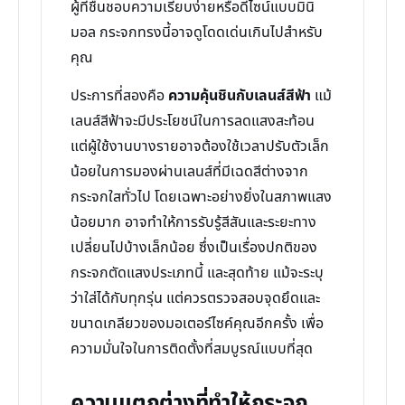
ผู้ที่ชื่นชอบความเรียบง่ายหรือดีไซน์แบบมินิ
มอล กระจกทรงนี้อาจดูโดดเด่นเกินไปสำหรับ
คุณ
ประการที่สองคือ
ความคุ้นชินกับเลนส์สีฟ้า
แม้
เลนส์สีฟ้าจะมีประโยชน์ในการลดแสงสะท้อน
แต่ผู้ใช้งานบางรายอาจต้องใช้เวลาปรับตัวเล็ก
น้อยในการมองผ่านเลนส์ที่มีเฉดสีต่างจาก
กระจกใสทั่วไป โดยเฉพาะอย่างยิ่งในสภาพแสง
น้อยมาก อาจทำให้การรับรู้สีสันและระยะทาง
เปลี่ยนไปบ้างเล็กน้อย ซึ่งเป็นเรื่องปกติของ
กระจกตัดแสงประเภทนี้ และสุดท้าย แม้จะระบุ
ว่าใส่ได้กับทุกรุ่น แต่ควรตรวจสอบจุดยึดและ
ขนาดเกลียวของมอเตอร์ไซค์คุณอีกครั้ง เพื่อ
ความมั่นใจในการติดตั้งที่สมบูรณ์แบบที่สุด
ความแตกต่างที่ทำให้กระจก