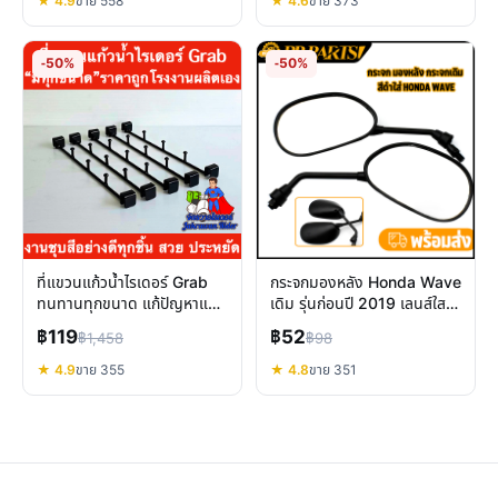
★ 4.9
ขาย 558
★ 4.6
ขาย 373
-50%
-50%
ที่แขวนแก้วน้ำไรเดอร์ Grab
กระจกมองหลัง Honda Wave
ทนทานทุกขนาด แก้ปัญหาแก้ว
เดิม รุ่นก่อนปี 2019 เลนส์ใส
หก งานไม่สะดุด
ติดตั้งง่าย คืนความคมชัด
฿119
฿52
฿1,458
฿98
★ 4.9
ขาย 355
★ 4.8
ขาย 351