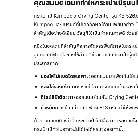
คุณสมบัติเด่นที่ทำให้กระเป๋าเป้รุ่นน
กระเป๋าเป้ Kumpoo x Crying Center รุ่น KB-526.C
Kumpoo และแบรนด์ที่มีเอกลักษณ์ด้านแฟชั่นอย่าง Cry
สำคัญได้อย่างดีเยี่ยม วัสดุที่ใช้เป็นผ้าคุณภาพดี ช
หนึ่งในจุดเด่นที่สำคัญคือการจัดสรรพื้นที่ภายในกระ
อุปกรณ์กีฬาหรือของใช้ส่วนตัวในแต่ละวัน กระเป๋ารุ่นนี
ประสิทธิภาพ.
ช่องใส่ไม้แบดโดยเฉพาะ:
ออกแบบมาเพื่อเก็บไม้แ
ช่องใส่รองเท้าแยก:
ช่วยให้สามารถแยกเก็บรองเท้าจ
ดีไซน์ลิมิเต็ด:
การออกแบบร่วมกับ Crying Center 
น้ำหนักเบา:
ด้วยน้ำหนักเพียง 513 กรัม ทำให้พ
ด้วยคุณสมบัติเหล่านี้ กระเป๋าเป้รุ่นนี้จึงสามารถตอบโจ
กระเป๋าเป้ทั่วไปอาจจะไม่ได้ให้ได้ครบวงจรเท่านี้.