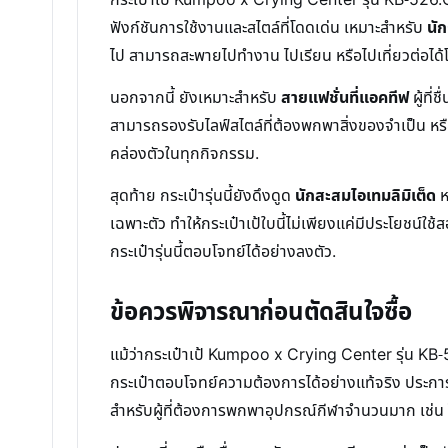
ฟังก์ชันการใช้งานและสไตล์ที่โดดเด่น เหมาะสำหรับ
นัก
ไป สามารถสะพายไปทำงาน ไปเรียน หรือไปเที่ยวต่อได้โดย
นอกจากนี้ ยังเหมาะสำหรับ
สายแฟชั่นที่แอคทีฟ
ผู้ที
สามารถรองรับไลฟ์สไตล์ที่ต้องพกพาสิ่งของจำเป็น หร
คล่องตัวในทุกกิจกรรม.
สุดท้าย กระเป๋ารุ่นนี้ยังดึงดูด
นักสะสมไอเทมลิมิเต็ด
ห
เฉพาะตัว ทำให้กระเป๋าเป้ใบนี้ไม่เพียงแค่มีประโยชน์
กระเป๋ารุ่นนี้ตอบโจทย์ได้อย่างลงตัว.
ข้อควรพิจารณาก่อนตัดสินใจซื้อ
แม้ว่ากระเป๋าเป้ Kumpoo x Crying Center รุ่น KB-526
กระเป๋าตอบโจทย์ความต้องการได้อย่างแท้จริง ประก
สำหรับผู้ที่ต้องการพกพาอุปกรณ์กีฬาจำนวนมาก เช่น ไ