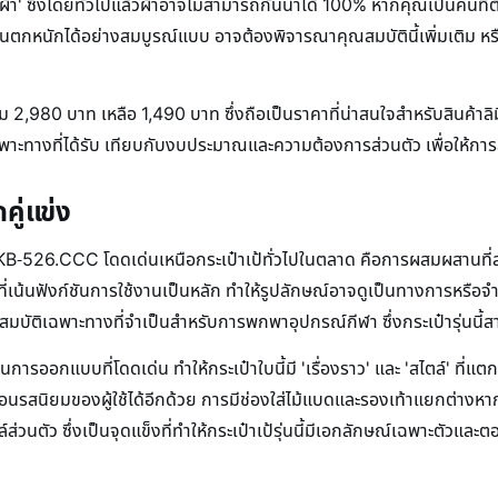
น 'ผ้า' ซึ่งโดยทั่วไปแล้วผ้าอาจไม่สามารถกันน้ำได้ 100% หากคุณเป็นค
หนักได้อย่างสมบูรณ์แบบ อาจต้องพิจารณาคุณสมบัตินี้เพิ่มเติม หรือ
 2,980 บาท เหลือ 1,490 บาท ซึ่งถือเป็นราคาที่น่าสนใจสำหรับสินค้าลิมิเ
ฉพาะทางที่ได้รับ เทียบกับงบประมาณและความต้องการส่วนตัว เพื่อให้การลงท
กคู่แข่ง
่น KB-526.CCC โดดเด่นเหนือกระเป๋าเป้ทั่วไปในตลาด คือการผสมผสานที
น์ที่เน้นฟังก์ชันการใช้งานเป็นหลัก ทำให้รูปลักษณ์อาจดูเป็นทางการหรือ
มบัติเฉพาะทางที่จำเป็นสำหรับการพกพาอุปกรณ์กีฬา ซึ่งกระเป๋ารุ่นนี้สา
การออกแบบที่โดดเด่น ทำให้กระเป๋าใบนี้มี 'เรื่องราว' และ 'สไตล์' ที่แต
อนรสนิยมของผู้ใช้ได้อีกด้วย การมีช่องใส่ไม้แบดและรองเท้าแยกต่างหากในด
ตัว ซึ่งเป็นจุดแข็งที่ทำให้กระเป๋าเป้รุ่นนี้มีเอกลักษณ์เฉพาะตัวแล