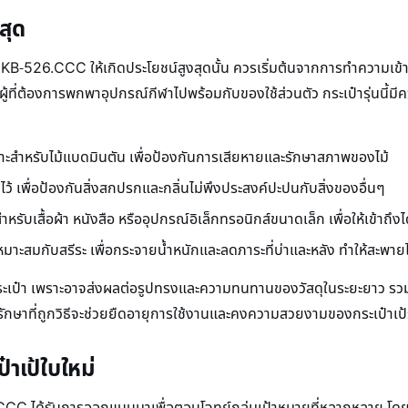
สุด
KB-526.CCC ให้เกิดประโยชน์สูงสุดนั้น ควรเริ่มต้นจากการทำความเข้าใ
้ที่ต้องการพกพาอุปกรณ์กีฬาไปพร้อมกับของใช้ส่วนตัว กระเป๋ารุ่นนี้มี
ะสำหรับไม้แบดมินตัน เพื่อป้องกันการเสียหายและรักษาสภาพของไม้
ไว้ เพื่อป้องกันสิ่งสกปรกและกลิ่นไม่พึงประสงค์ปะปนกับสิ่งของอื่นๆ
สำหรับเสื้อผ้า หนังสือ หรืออุปกรณ์อิเล็กทรอนิกส์ขนาดเล็ก เพื่อให้เข้าถึง
ะสมกับสรีระ เพื่อกระจายน้ำหนักและลดภาระที่บ่าและหลัง ทำให้สะพา
กระเป๋า เพราะอาจส่งผลต่อรูปทรงและความทนทานของวัสดุในระยะยาว รวมถ
ษาที่ถูกวิธีจะช่วยยืดอายุการใช้งานและคงความสวยงามของกระเป๋าเป้รุ่นล
๋าเป้ใบใหม่
CCC ได้รับการออกแบบมาเพื่อตอบโจทย์กลุ่มเป้าหมายที่หลากหลาย โดย