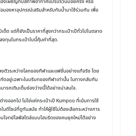
นที่ต้องเผชิญกับสภาพอากาศแปรปรวนบ่อยครั้ง หรือ
มองหาอุปกรณ์เสริมสำหรับกันน้ำมาใช้ร่วมกัน เพื่อ
ต็ด แต่ก็ยังเป็นราคาที่สูงกว่ากระเป๋าเป้ทั่วไปในตลาด
ุนในกระเป๋าใบนี้คุ้มค่าที่สุด.
่ลงตัวระหว่างโลกของกีฬาและแฟชั่นอย่างแท้จริง โดย
จำกัดอยู่เฉพาะในบริบทของกีฬาเท่านั้น ในทางกลับกัน
มารถเติมเต็มช่องว่างนี้ได้อย่างน่าสนใจ.
กต่างออกไป ไม่ใช่แค่กระเป๋าเป้ Kumpoo ที่เน้นการใช้
ีไซน์ที่ดูทันสมัย ทำให้ผู้ใช้ไม่ต้องเลือกระหว่างการ
ะตอบโจทย์ไลฟ์สไตล์แบบไฮบริดของคนยุคใหม่ได้อย่าง