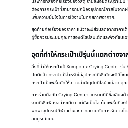
ประการที่สองคือเรื่องของวัสดุ รายละเอียดระบุว่าเป็
ต้องการกระเป๋าที่สามารถปกป้องอุปกรณ์ภายในจากฝนตก
เพิ่มความมั่นใจในการใช้งานในทุกสภาพอากาศ.
สุดท้ายคือเรื่องของราคา แม้ว่าจะมีส่วนลดจากราคาเต็ม
ผู้ซื้อควรประเมินคุณค่าของดีไซน์ลิมิเต็ดและฟังก์ชันเ
จุดที่ทำให้กระเป๋าเป้รุ่นนี้แตกต่างจา
สิ่งที่ทำให้กระเป๋าเป้ Kumpoo x Crying Center รุ
ปกติแล้ว กระเป๋าเป้สำหรับใส่อุปกรณ์กีฬามักจะมีดีไซ
กระเป๋าเป้แฟชั่นมักให้ความสำคัญกับดีไซน์ แต่ขาดคุณส
การร่วมมือกับ Crying Center แบรนด์ที่มีชื่อเสียงด้าน
งานกีฬาเพียงอย่างเดียว แต่ยังเป็นไอเท็มแฟชั่นที่สะท้
พกพาอุปกรณ์กีฬาอย่างสะดวกสบายกับการรักษาสไตล์ส่วน
สมบูรณ์แบบ.