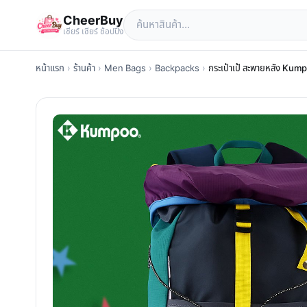
CheerBuy
เซียร์ เซียร์ ช้อปปิ้ง
หน้าแรก
›
ร้านค้า
›
Men Bags
›
Backpacks
›
กระเป๋าเป้ สะพายหลัง Ku