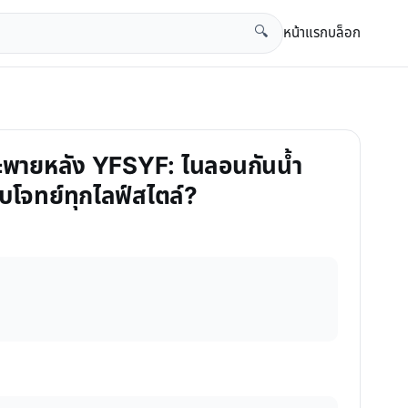
หน้าแรก
บล็อก
🔍
ป้สะพายหลัง YFSYF: ไนลอนกันน้ำ
อบโจทย์ทุกไลฟ์สไตล์?