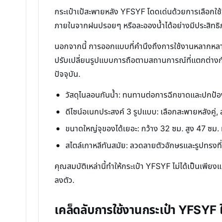
กระเป๋าเป้สะพายหลัง YFSYF โดดเด่นด้วยการเลือกใช้ว
ภายในจากฝนปรอยๆ หรือละอองน้ำได้อย่างมีประสิทธิภ
นอกจากนี้ การออกแบบที่คำนึงถึงการใช้งานหลากหลายสไ
ปรับเปลี่ยนรูปแบบการถือตามสถานการณ์ที่แตกต่างกัน
ปัจจุบัน.
วัสดุไนลอนกันน้ำ: ทนทานต่อการฉีกขาดและปกป้อ
ดีไซน์อเนกประสงค์ 3 รูปแบบ: เลือกสะพายหลังคู่,
ขนาดใหญ่จุของได้เยอะ: กว้าง 32 ซม. สูง 47 ซม.
สไตล์เกาหลีทันสมัย: ลวดลายตัวอักษรและรูปทรงที่เร
คุณสมบัติเหล่านี้ทำให้กระเป๋า YFSYF ไม่ได้เป็นเพียง
ลงตัว.
เคล็ดลับการใช้งานกระเป๋า YFSYF ใ