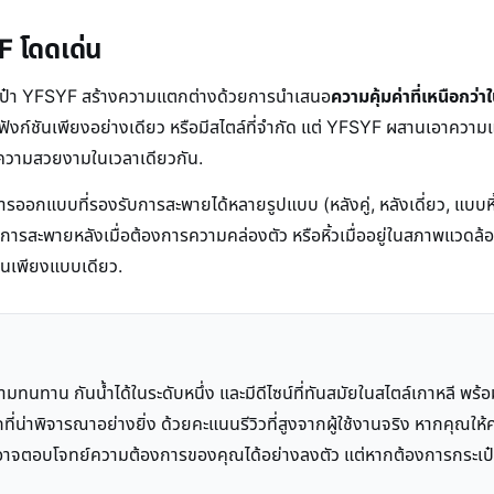
F โดดเด่น
ระเป๋า YFSYF สร้างความแตกต่างด้วยการนำเสนอ
ความคุ้มค่าที่เหนือกว่
น้นฟังก์ชันเพียงอย่างเดียว หรือมีสไตล์ที่จำกัด แต่ YFSYF ผสานเอาควา
และความสวยงามในเวลาเดียวกัน.
รออกแบบที่รองรับการสะพายได้หลายรูปแบบ (หลังคู่, หลังเดี่ยว, แบบหิ้ว
นการสะพายหลังเมื่อต้องการความคล่องตัว หรือหิ้วเมื่ออยู่ในสภาพแวดล้อ
งานเพียงแบบเดียว.
ทนทาน กันน้ำได้ในระดับหนึ่ง และมีดีไซน์ที่ทันสมัยในสไตล์เกาหลี พร
ี่น่าพิจารณาอย่างยิ่ง ด้วยคะแนนรีวิวที่สูงจากผู้ใช้งานจริง หากคุณใ
้อาจตอบโจทย์ความต้องการของคุณได้อย่างลงตัว แต่หากต้องการกระเป๋าท