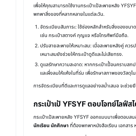
เพื่อให้คุณสามารถใช้งานกระเป๋าเป้สะพายหลัง YFSYF ไ
พกพาสิ่งของที่หลากหลายในแต่ละวัน.
จัดระเบียบสัมภาระ: ใช้ช่องหลักสำหรับสิ่งของขนาดใ
เช่น กระเป๋าสตางค์ กุญแจ หรือโทรศัพท์มือถือ.
ปรับสายสะพายให้เหมาะสม: เมื่อสะพายหลังคู่ ควรปร
เหมาะสมยังช่วยให้กระเป๋าดูดีและไม่เสียทรง.
ดูแลรักษาความสะอาด: หากกระเป๋าเปื้อนคราบสกปร
และผึ่งลมให้แห้งในที่ร่ม เพื่อรักษาสภาพของวัสดุ
การจัดระเบียบที่ดีและการดูแลอย่างสม่ำเสมอ จะช่วย
กระเป๋าเป้ YFSYF ตอบโจทย์ไลฟ์ส
กระเป๋าเป้สะพายหลัง YFSYF ออกแบบมาเพื่อตอบสนองค
นักเรียน นักศึกษา
ที่ต้องพกพาหนังสือเรียน เอกสาร