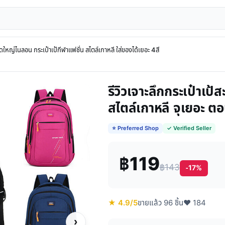
ใหญ่ไนลอน กระเป๋าเป้กีฬาแฟชั่น สไตล์เกาหลี ใส่ของได้เยอะ 4สี
รีวิวเจาะลึกกระเป๋าเ
สไตล์เกาหลี จุเยอะ ต
⭐ Preferred Shop
✓ Verified Seller
฿119
฿143
-17%
★ 4.9/5
ขายแล้ว 96 ชิ้น
♥ 184
›