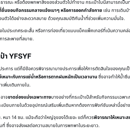
ธารณะ หรือต้องพกพาสิ่งของส่วนตัวไปทำงาน กระเป๋าใบนี้สามารถเป็นทาง
้ที่ชื่นชอบกิจกรรมกลางแจ้งเบาๆ หรือการออกกำลังกาย
เช่น การเดินป่
้ส่วนตัวได้อย่างสะดวกสบาย ด้วยคุณสมบัติกันน้ำที่ช่วยเพิ่มความมั่นใจ.
างในประเทศระยะสั้น หรือการท่องเที่ยวแบบแบ็คแพ็คเกอร์ที่เน้นความคล่อ
ึงการสะพายที่สบาย.
ระเป๋า YFSYF
ายประการ แต่ก็มีข้อควรพิจารณาบางประการเพื่อให้การตัดสินใจของคุณเป
ม่เหมาะกับการแช่น้ำหรือการตากฝนหนักเป็นเวลานาน
ซึ่งอาจทำให้น้ำซึม
เพิ่มเติมภายใน.
ี อาจ
ขาดช่องแบ่งเฉพาะทาง
บางอย่างที่กระเป๋าเป้สำหรับกิจกรรมเฉพาะท
เบียบภายในด้วยอุปกรณ์เสริมเพิ่มเติมหากต้องการฟังก์ชันเหล่านี้อย่า
 หนา 14 ซม. แม้จะถือว่าใหญ่จุของได้เยอะ แต่ก็ควร
พิจารณาให้เหมาะสม
ยเต็มที่ ซึ่งอาจส่งผลต่อความสบายในการพกพาในระยะยาว.