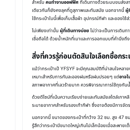
สำหรับ
คนทำงานออฟฟิศ
ที่เดินทางด้วยระบบขนส่งสา
เดียวกันก็ยังคงลุคที่ดูสุภาพและทันสมัย นอกจากนี้
ผู
ใช้กระเป๋าใบนี้เพื่อเก็บเสื้อผ้า อุปกรณ์กีฬา และของใช
ไม่เพียงเท่านั้น
ผู้ที่เดินทางบ่อย
ไม่ว่าจะเป็นการเดินท
เชื่อถือได้ ด้วยน้ำหนักที่เบาและการออกแบบที่คำนึงถ
สิ่งที่ควรรู้ก่อนตัดสินใจเลือกซื้อก
แม้ว่ากระเป๋าเป้ YFSYF จะมีคุณสมบัติที่น่าสนใจหล
เหมาะสำหรับการกันละอองฝนหรือฝนปรอยๆ แต่
อาจไ
สภาพอากาศที่เลวร้ายมาก ควรพิจารณาการใช้ถุงกันน้ำ
ด้วยดีไซน์ที่เน้นความเรียบง่ายและทันสมัยสไตล์เกาหล
ระบายอากาศสำหรับรองเท้ากีฬา ซึ่งอาจต้องมีการจัดระ
นอกจากนี้ ขนาดของกระเป๋าที่กว้าง 32 ซม. สูง 47 ซม.
รู้สึกว่ากระเป๋ามีขนาดใหญ่เกินไปเล็กน้อยเมื่อสะพา