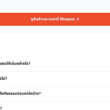
ดูสินค้าและราคาที่ Shopee →
สมบัติเด่นอย่างไร?
อไม่?
รือกิจกรรมประเภทใดบ้าง?
น?