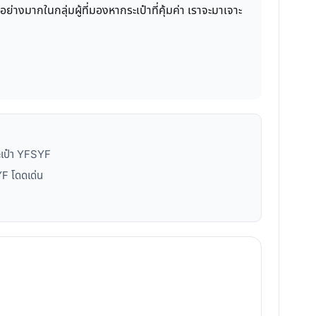
างมากในกลุ่มผู้ที่มองหากระเป๋าที่คุ้มค่า เราจะมาเจาะ
กระเป๋า YFSYF
YF โดดเด่น