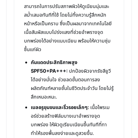
สามารถในการปรับสภาพผิวให้ดูเนียนนุ่มและ
สม่ำเสมอทันทีที่ใช้ โดยไม่ทิ้งความรู้สึกหนัก
หน้าหรือเป็นคราบ ซึ่งเป็นผลมาจากเทคโนโลยี
เนื้อสัมผัสแบบโปร่งแสงที่ช่วยอำพรางจุด
บกพร่องได้อย่างแนบเนียน พร้อมให้ความชุ่ม
ชื้นแก่ผิว
กันแดดประสิทธิภาพสูง
SPF50+PA+++:
ปกป้องผิวจากรังสียูวี
ได้อย่างมั่นใจ ช่วยลดขั้นตอนการลง
ผลิตภัณฑ์หลายชั้นในชีวิตประจำวัน โดยไม่รู้
สึกเหนอะหนะ.
เบลอรูขุมขนและริ้วรอยเล็กๆ:
เนื้อไพรเม
อร์ช่วยสร้างฟิล์มบางเบาอำพรางจุด
บกพร่อง ให้ผิวดูเรียบเนียนขึ้นทันทีที่ทา
ทำให้รองพื้นลงง่ายและดูสวยขึ้น.