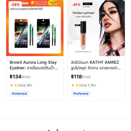
-28%
-41%
Browit Aurora Long Stay
ลิปมินิแมท KATHY AMREZ
Eyeliner: อายไลเนอร์กันน้ำติด
จูบไม่หลุด ติดทน เบาสบายปาก
ทน ไม่แพนด้าตลอดวัน
ไม่ติดแมส
฿134
฿118
฿186
฿199
★ 4.9
ขาย 2K+
★ 4.8
ขาย 1.7K+
Preferred
Preferred