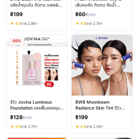
บลัชฉ่ำคุมมัน ติดทน เบลอผิว
เส้นคมชัด ติดทน กันน้ำ
สวยเร่งด่วน
แบรนด์ไทย คุ้มค่า?
฿199
฿60
฿269
★ 4.9
ขาย 2.8K+
★ 4.9
ขาย 2.7K+
-20%
รีวิว Jovina Luminous
BWB Moonbeam
Foundation รองพื้นซองคุม
Radiance Skin Tint รีวิว
มัน ปกปิดเนียน SPF30
สกินทินต์ผิวสวยไว เบลอรูขุม
฿128
฿199
฿130
ขน คุมมัน
★ 4.9
ขาย 2.7K+
★ 4.9
ขาย 2.3K+