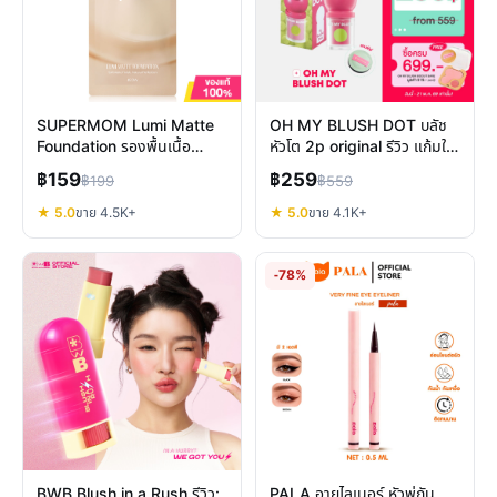
SUPERMOM Lumi Matte
OH MY BLUSH DOT บลัช
Foundation รองพื้นเนื้อ
หัวโต 2p original รีวิว แก้มใส
บางเบา ปกปิดดีติดทนตลอดวัน
ติดทน 12 ชม.
฿159
฿259
฿199
฿559
★ 5.0
ขาย 4.5K+
★ 5.0
ขาย 4.1K+
-78%
BWB Blush in a Rush รีวิว:
PALA อายไลเนอร์ หัวพู่กัน