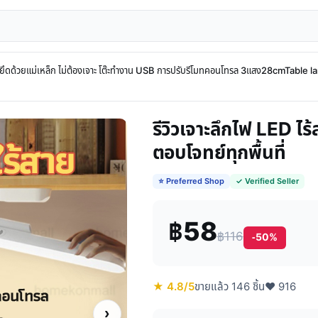
 ยึดด้วยแม่เหล็ก ไม่ต้องเจาะ โต๊ะทำงาน USB การปรับรีโมทคอนโทรล 3แสง28cmTable 
รีวิวเจาะลึกไฟ LED ไ
ตอบโจทย์ทุกพื้นที่
⭐ Preferred Shop
✓ Verified Seller
฿58
฿116
-50%
★ 4.8/5
ขายแล้ว 146 ชิ้น
♥ 916
›