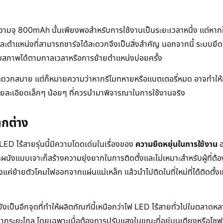
วามจุ 800mAh นั้นเพียงพอสำหรับการใช้งานเป็นระยะเวลาหนึ่ง แต่หากใ
ละตำแหน่งที่สามารถชาร์จได้สะดวกจึงเป็นสิ่งสำคัญ นอกจากนี้ ระบบยึดติ
สื่อมสภาพได้ตามกาลเวลาหรือการย้ายตำแหน่งบ่อยครั้ง
ะดวกสบาย แต่ก็หมายความว่าหากรีโมทหายหรือแบตเตอรี่หมด อาจทำให้กา
รายละเอียดเล็กๆ น้อยๆ ที่ควรนำมาพิจารณาในการใช้งานจริง
แตกต่าง
 LED ไร้สายรุ่นนี้มีความโดดเด่นในเรื่องของ
ความยืดหยุ่นในการใช้งาน
อ
ผนังแบบเจาะก็สร้างความยุ่งยากในการติดตั้งและไม่เหมาะสำหรับผู้ที่ต้อ
่ย้ายตัวโคมไฟออกจากแผ่นแม่เหล็ก แล้วนำไปติดในที่ใหม่ที่ได้ติดตั้งแผ
ังเป็นอีกจุดที่ทำให้ผลิตภัณฑ์นี้เหนือกว่าไฟ LED ไร้สายทั่วไปในตลาดหล
กระยะไกล โดยเฉพาะเมื่อต้องการปรับแสงในขณะที่อยู่บนเตียงหรือโซฟา