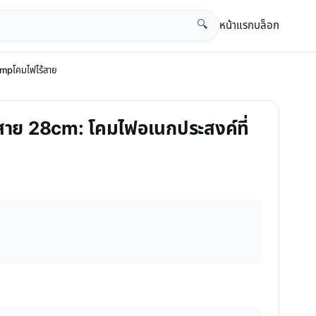
หน้าแรก
บล็อก
🔍
lampโคมไฟไร้สาย
ร้สาย 28cm: โคมไฟอเนกประสงค์ที่