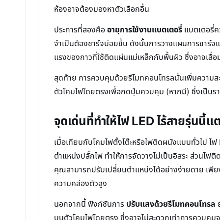
ห้องอาจต้องมองหาตัวเลือกอื่น
ประการที่สองคือ
อายุการใช้งานแบตเตอรี่
แบตเตอรี่ค
จำเป็นต้องชาร์จบ่อยขึ้น ดังนั้นการวางแผนการชาร์จแ
แรงของกาวที่ใช้ติดแผ่นแม่เหล็กกับพื้นผิว ซึ่งอาจเ
สุดท้าย การควบคุมด้วยรีโมทคอนโทรลนั้นเพิ่มความส
ตัวโคมไฟโดยตรงเพื่อกดปุ่มควบคุม (หากมี) ซึ่งเป็น
จุดเด่นที่ทำให้ไฟ LED ไร้สายรุ่นนี้
เมื่อเทียบกับโคมไฟตั้งโต๊ะหรือไฟติดผนังแบบทั่วไป ไฟ
ตำแหน่งปลั๊กไฟ ทำให้การจัดวางไม่เป็นอิสระ ส่วนไฟติด
คุณสามารถปรับเปลี่ยนตำแหน่งได้อย่างง่ายดาย เพียงแค
ความคล่องตัวสูง
นอกจากนี้ ฟังก์ชันการ
ปรับแสงด้วยรีโมทคอนโทรล
ย
บนตัวโคมไฟโดยตรง ซึ่งอาจไม่สะดวกเท่าการควบคุมจา