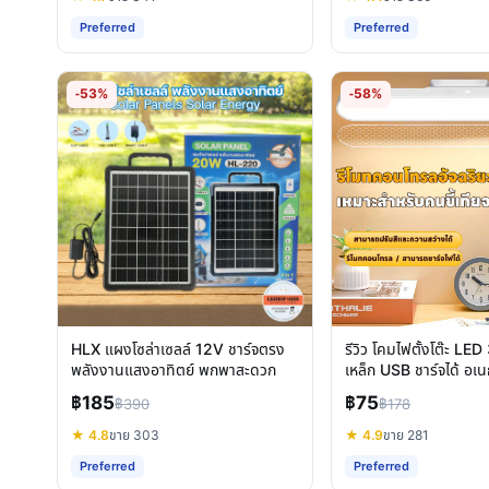
Preferred
Preferred
-53%
-58%
HLX แผงโซล่าเซลล์ 12V ชาร์จตรง
รีวิว โคมไฟตั้งโต๊ะ LED
พลังงานแสงอาทิตย์ พกพาสะดวก
เหล็ก USB ชาร์จได้ อเ
฿185
฿75
฿390
฿178
★ 4.8
ขาย 303
★ 4.9
ขาย 281
Preferred
Preferred