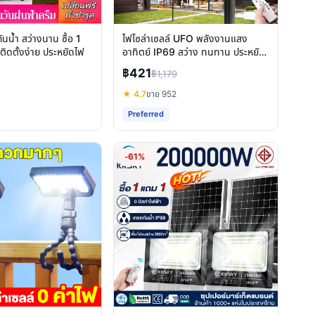
ันน้ำ สว่างนาน ซื้อ 1
ไฟโซล่าเซลล์ UFO พลังงานแสง
 ติดตั้งง่าย ประหยัดไฟ
อาทิตย์ IP69 สว่าง ทนทาน ประหยัด
ค่าไฟ
฿421
฿1,179
★ 4.7
ขาย 952
Preferred
-61%