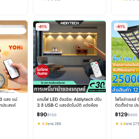
-61%
-61%
 3 แสง แม่
แถบไฟ LED อัจฉริยะ Aidiytech ปรับ
ไฟโซล่าเซลล์
นกประสงค์
3 สี USB-C แสงอัตโนมัติ แต่งห้อง
ติดตั้งง่าย 
฿90
฿129
฿158
฿499
★ 4.9
ขาย 265
★ 4.6
ขาย 27