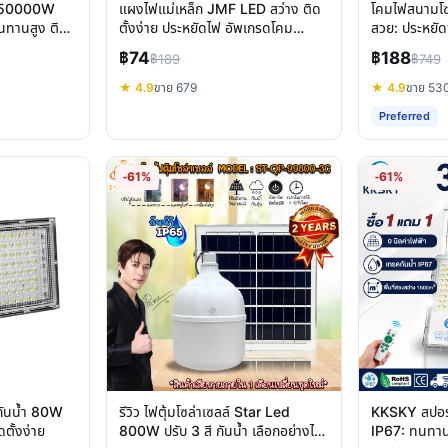
 950000W
แผงไฟแม่เหล็ก JMF LED สว่าง ติด
โคมไฟสนามโซ
นทานสูง ติด
ตั้งง่าย ประหยัดไฟ อัพเกรดโคม
สวย: ประหยัด
เพดาน
IP67
฿74
฿188
฿189
฿749
★ 4.9
ขาย 679
★ 4.9
ขาย 53
Preferred
-61%
-61%
 กันน้ำ 80W
รีวิว ไฟตุ้มโซล่าเซลล์ Star Led
KKSKY สปอร์
ตั้งง่าย
800W ปรับ 3 สี กันน้ำ เลือกอย่างไร
IP67: ทนทาน 