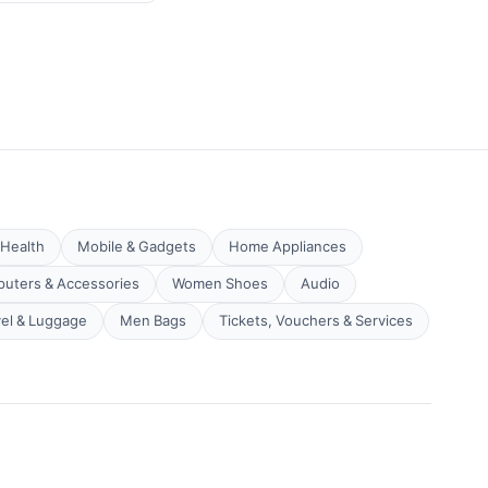
Health
Mobile & Gadgets
Home Appliances
uters & Accessories
Women Shoes
Audio
vel & Luggage
Men Bags
Tickets, Vouchers & Services