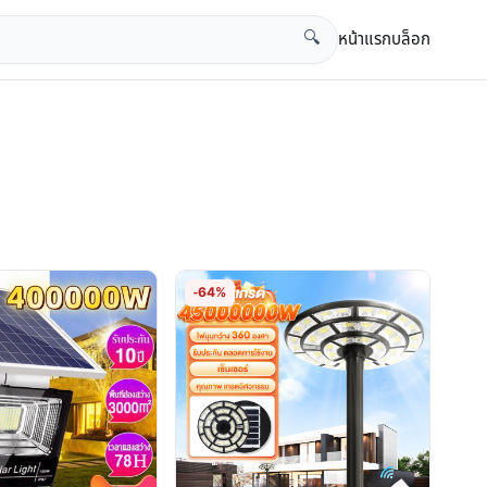
หน้าแรก
บล็อก
🔍
-64%