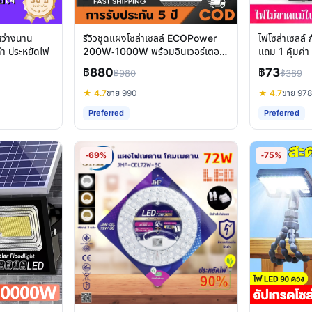
สว่างนาน
รีวิวชุดแผงโซล่าเซลล์ ECOPower
ไฟโซล่าเซลล์ ก
ค่า ประหยัดไฟ
200W-1000W พร้อมอินเวอร์เตอร์
แถม 1 คุ้มค่า
และคอนโทรลเลอร์
฿880
฿73
฿980
฿389
★ 4.7
ขาย 990
★ 4.7
ขาย 978
Preferred
Preferred
-69%
-75%