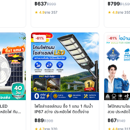
ให้คุ้มค่า
พื้นที่
฿637
฿799
฿999
฿1,59
★ 4.9
ขาย 357
★ 4.8
ขาย 35
-61%
-61%
 LED
ไฟโซล่าเซลล์ถนน ซื้อ 1 แถม 1 กันน้ำ
ไฟปักสนามโซล
ะหยัดไฟ กันน้ำ
IP67 สว่าง ประหยัดไฟ ติดตั้งง่าย
สวย ประหยัดไ
฿89
฿67
฿398
฿149
★ 4.7
ขาย 320
★ 4.8
ขาย 31