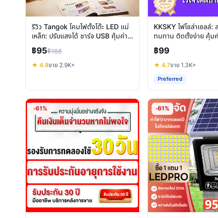
รีวิว Tangok โคมไฟตั้งโต๊ะ LED แม่
KKSKY ไฟโซล่าเซลล์: 
เหล็ก: ปรับแสงได้ ชาร์จ USB คุ้มค่า
ทนทาน ติดตั้งง่าย คุ้ม
ไหม
฿95
฿99
฿168
★ 4.9
ขาย 2.9K+
★ 4.7
ขาย 1.3K+
Preferred
-61%
-61%