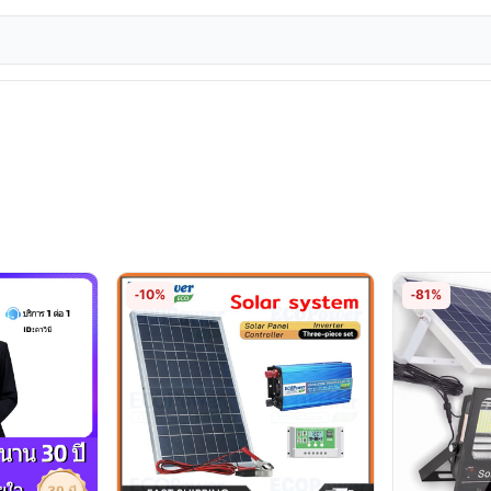
-10%
-81%