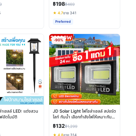
ประหยัดไฟ
฿198
9
฿469
5
★ 4.7
ขาย 341
Preferred
-90%
่าเซลล์ LED: แต่งสวน
JD Solar Light ไฟโซล่าเซลล์ สปอร์ต
ฟอัตโนมัติ
ไลท์ กันน้ำ เลือกกำลังไฟให้เหมาะกับ
คุณ
฿132
฿1,299
3
★ 4.8
ขาย 314