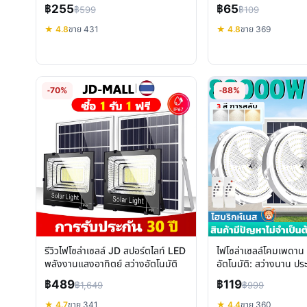
ไฟสุดคุ้ม
฿255
฿65
฿599
฿109
★ 4.8
ขาย 431
★ 4.8
ขาย 369
-70%
-88%
รีวิวไฟโซล่าเซลล์ JD สปอร์ตไลท์ LED
ไฟโซล่าเซลล์โคมเพดาน
พลังงานแสงอาทิตย์ สว่างอัตโนมัติ
อัตโนมัติ: สว่างนาน ปร
IP67
฿489
฿119
฿1,649
฿999
★ 4.7
ขาย 341
★ 4.4
ขาย 360