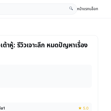
หน้าแรก
บล็อก
🔍
หู้: รีวิวเจาะลึก หมดปัญหาเรื่อง
ับ1
★ 5.0