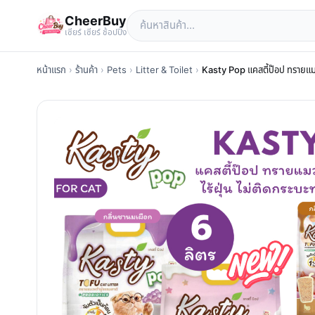
CheerBuy
เซียร์ เซียร์ ช้อปปิ้ง
หน้าแรก
›
ร้านค้า
›
Pets
›
Litter & Toilet
›
Kasty Pop แคสตี้ป๊อป ทรายแมวเต้