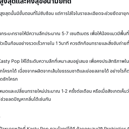
พสูงสุดและคงสุขอนามัยที่ดี
ูงสุดนั้นมีขั้นตอนที่ไม่ซับซ้อน แต่การใส่ใจในรายละเอียดจะช่วยยืดอาย
ะบะทรายให้มีความลึกประมาณ 5-7 เซนติเมตร เพื่อให้น้องแมวมีพื้นที
ัวเป็นก้อนอย่างรวดเร็วภายใน 1 วินาที ควรตักก้อนทรายและสิ่งขับถ่ายทิ้
asty Pop ให้ได้ระดับความลึกที่เหมาะสมอยู่เสมอ เพื่อคงประสิทธิภาพใ
กโครกได้ เนื่องจากผลิตจากเส้นใยธรรมชาติและย่อยสลายได้ อย่างไรก็ต
กดชักโครก
มดและเปลี่ยนทรายใหม่ประมาณ 1-2 ครั้งต่อเดือน หรือเมื่อสังเกตเห็นว
่วยลดปัญหากลิ่นได้เช่นกัน
ษ
เป้าหมายหลักที่ Kasty Pop ตอบโจทย์ได้ดี ด้วยคุณสมบัติ Probiotics 