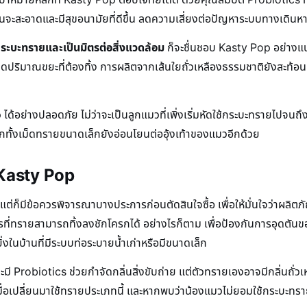
นบ้านจะสะอาดและมีสุขอนามัยที่ดีขึ้น ลดความเสี่ยงต่อปัญหาระบบทางเด
ระบะทรายและเป็นมิตรต่อสิ่งแวดล้อม
ก็จะชื่นชอบ Kasty Pop อย่างแน
มาณขยะที่ต้องทิ้ง การผลิตจากเส้นใยถั่วเหลืองธรรมชาติยังสะท้อนถึงคว
ด้อย่างปลอดภัย ไม่ว่าจะเป็นลูกแมวที่เพิ่งเริ่มหัดใช้กระบะทรายไปจนถึ
กทั้งเม็ดทรายขนาดเล็กยังอ่อนโยนต่ออุ้งเท้าของแมวอีกด้วย
 Kasty Pop
แต่ก็มีข้อควรพิจารณาบางประการก่อนตัดสินใจซื้อ เพื่อให้มั่นใจว่าผล
ที่ทรายสามารถทิ้งลงชักโครกได้ อย่างไรก็ตาม เพื่อป้องกันการอุดตันขอ
งในบ้านที่มีระบบท่อระบายน้ำเก่าหรือมีขนาดเล็ก
ะมี Probiotics ช่วยกำจัดกลิ่นสิ่งขับถ่าย แต่ตัวทรายเองอาจมีกลิ่นถั่
วเมื่อเปลี่ยนมาใช้ทรายประเภทนี้ และหากพบว่าน้องแมวไม่ยอมใช้กระบะ