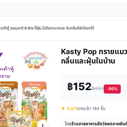
าหู้ ธรรมชาติ 6 ลิตร ไร้ฝุ่น ไม่ติดกะบะทราย ดับกลิ่นดีชักโครกได้
Kasty Pop ทรายแมวเต้า
กลิ่นและฝุ่นในบ้าน
฿152
฿499
-50%
★ 5.0/5
ขายแล้ว 184 ชิ้น
โดย
ร้านขายอาหารสัตว์ยอดขายอันด
›