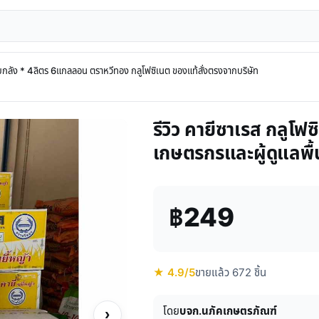
ยกลัง * 4ลิตร 6แกลลอน ตราหวีทอง กลูโฟซิเนต ของแท้สั่งตรงจากบริษัท
รีวิว คายีซาเรส กลูโฟ
เกษตรกรและผู้ดูแลพื้
฿249
★ 4.9/5
ขายแล้ว 672 ชิ้น
โดย
บจก.นภัคเกษตรภัณฑ์
›