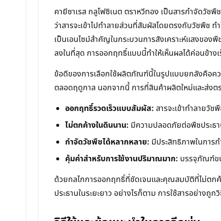
คายีซาเรส กลูโฟซิเนต ตราหวีทอง เป็นสารกำจัดวัชพ
ว่าสารจะเข้าไปทำลายส่วนที่สัมผัสโดยตรงกับวัชพืช ท
เป็นเอนไซม์สำคัญในกระบวนการสังเคราะห์แสงของพืช เม
ลงในที่สุด การออกฤทธิ์แบบนี้ทำให้เห็นผลได้ค่อนข้า
ข้อดีของการเลือกใช้ผลิตภัณฑ์นี้ในรูปแบบยกลังคือคว
ตลอดฤดูกาล นอกจากนี้ การที่สินค้าผลิตใหม่และส่งตร
ออกฤทธิ์รวดเร็วแบบสัมผัส:
สารจะเข้าทำลายวัชพืช
ไม่ตกค้างในดินนาน:
มีความปลอดภัยต่อพืชประธานเ
กำจัดวัชพืชได้หลากหลาย:
มีประสิทธิภาพในการกำจ
คุ้มค่าสำหรับการใช้งานปริมาณมาก:
บรรจุภัณฑ์ขน
ด้วยกลไกการออกฤทธิ์ที่ชัดเจนและคุณสมบัติที่ไม่ตกค้
ประธานในระยะยาว อย่างไรก็ตาม การใช้สารอย่างถูกวิธี