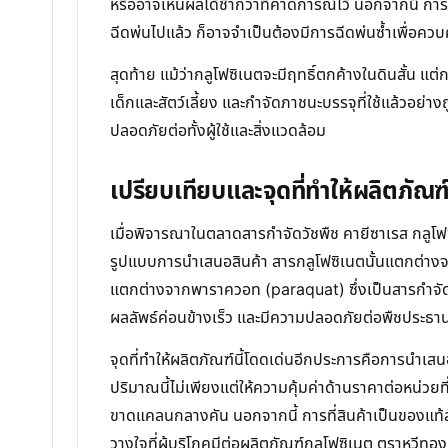
หรืออาจเห็นผลได้ช้ากว่าที่คาดการณ์ไว้ นอกจากนี้ การ
ฉีดพ่นไปแล้ว ก็อาจจำเป็นต้องมีการฉีดพ่นซ้ำเพื่อคว
สุดท้าย แม้ว่ากลูโฟซิเนตจะมีฤทธิ์ตกค้างในดินสั้น 
เด็กและสัตว์เลี้ยง และกำจัดภาชนะบรรจุที่ใช้แล้วอย่า
ปลอดภัยต่อทั้งผู้ใช้และสิ่งแวดล้อม
เปรียบเทียบและจุดที่ทำให้ผลิตภัณฑ
เมื่อพิจารณาในตลาดสารกำจัดวัชพืช คายีซาเรส กลูโฟ
รูปแบบการนำเสนอสินค้า สารกลูโฟซิเนตนั้นแตกต่างจา
แตกต่างจากพาราควอท (paraquat) ซึ่งเป็นสารกำจัดวั
ผลลัพธ์ค่อนข้างเร็ว และมีความปลอดภัยต่อพืชประธาน
จุดที่ทำให้ผลิตภัณฑ์นี้โดดเด่นอีกประการคือการนำเ
ปริมาณนี้ไม่เพียงแต่ให้ความคุ้มค่าด้านราคาต่อหน่วยท
ขาดแคลนกลางคัน นอกจากนี้ การที่สินค้าเป็นของแท้สั
วางใจที่ผู้บริโภคมีต่อผลิตภัณฑ์กลูโฟซิเนต ตราหวีทอง