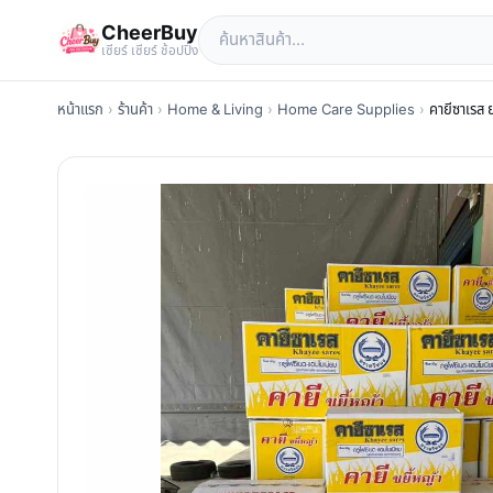
CheerBuy
เซียร์ เซียร์ ช้อปปิ้ง
หน้าแรก
›
ร้านค้า
›
Home & Living
›
Home Care Supplies
›
คายีซาเรส 