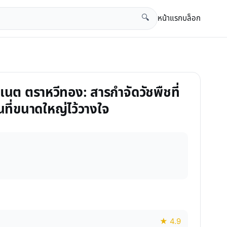
หน้าแรก
บล็อก
🔍
ซิเนต ตราหวีทอง: สารกำจัดวัชพืชที่
นที่ขนาดใหญ่ไว้วางใจ
★ 4.9