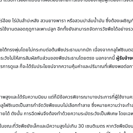
ช่น ไร่อ้อย ไร่มันสำปะหลัง สวนยางพารา หรือสวนปาล์มน้ำมัน ซึ่งต้องเผช
ใช้งานตลอดฤดูกาลเพาะปลูก อีกทั้งยังสามารถจัดการวัชพืชได้อย่างรวด
ืชใต้ทรงพุ่มโดยไม่กระทบต่อต้นพืชประธานมากนัก เนื่องจากกลูโฟซิเนตอ
ดระวังไม่ให้สารสัมผัสกับส่วนของพืชประธานโดยตรง นอกจากนี้
ผู้รับจ้
งการการดูแล ก็จะได้รับประโยชน์จากความคุ้มค่าและปริมาณที่เพียงพอต่อ
าพสูงและได้รับความนิยม แต่ก็มีข้อควรพิจารณาบางประการที่ผู้ใช้งานควรท
โฟซิเนตเป็นสารกำจัดวัชพืชแบบไม่เลือกทำลาย ซึ่งหมายความว่าจะทำลาย
ด้ ดังนั้น การฉีดพ่นจึงต้องทำด้วยความระมัดระวังเป็นพิเศษ โดยเฉพาะใน
นในขณะที่วัชพืชยังเล็กและมีความสูงไม่เกิน 30 เซนติเมตร หากวัชพืชมีข