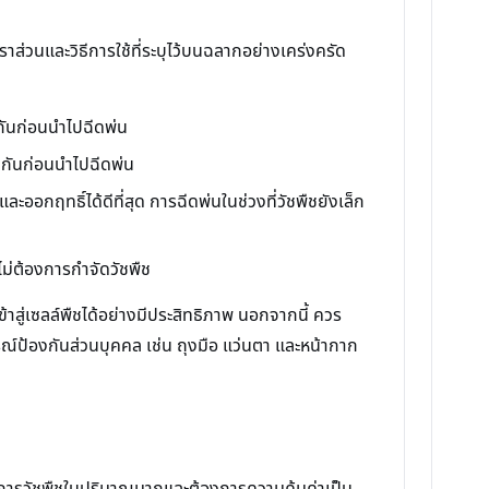
าส่วนและวิธีการใช้ที่ระบุไว้บนฉลากอย่างเคร่งครัด
ากันก่อนนำไปฉีดพ่น
้ากันก่อนนำไปฉีดพ่น
ละออกฤทธิ์ได้ดีที่สุด การฉีดพ่นในช่วงที่วัชพืชยังเล็ก
ไม่ต้องการกำจัดวัชพืช
เข้าสู่เซลล์พืชได้อย่างมีประสิทธิภาพ นอกจากนี้ ควร
รณ์ป้องกันส่วนบุคคล เช่น ถุงมือ แว่นตา และหน้ากาก
ัดการวัชพืชในปริมาณมากและต้องการความคุ้มค่าเป็น