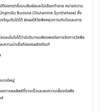
มบัติออกฤทธิ์แบบสัมผัสและไม่เลือกทำลาย หมายความ
ซม์กลูตามีน ซินเตเตส (Glutamine Synthetase) ซึ่ง
รเจริญเติบโตได้ ส่งผลให้วัชพืชหยุดการเติบโตและตาย
้อและมั่นใจได้ว่ามีปริมาณเพียงพอต่อการจัดการวัชพืช
ละความน่าเชื่อถือของผลิตภัณฑ์
น
กขนาดใหญ่
ต้องการผลลัพธ์ที่รวดเร็วและลดความเสี่ยงต่อพืช
ค์