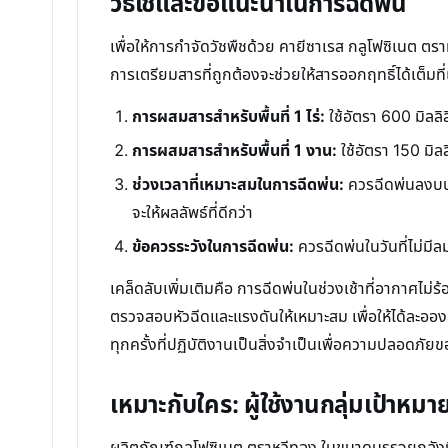
วิธีใช้และข้อแนะนำในการฉีดพ่น
เพื่อให้การกำจัดวัชพืชด้วย คายีซาเรส กลูโฟซิเนต ตร
การเตรียมสารที่ถูกต้องจะช่วยให้สารออกฤทธิ์ได้เต็มที
การผสมสารสำหรับพื้นที่ 1 ไร่:
ใช้อัตรา 600 มิลล
การผสมสารสำหรับพื้นที่ 1 งาน:
ใช้อัตรา 150 มิล
ช่วงเวลาที่เหมาะสมในการฉีดพ่น:
ควรฉีดพ่นลงบนต้น
จะให้ผลลัพธ์ที่ดีกว่า
ข้อควรระวังในการฉีดพ่น:
ควรฉีดพ่นในวันที่ไม่มีล
เคล็ดลับเพิ่มเติมคือ การฉีดพ่นในช่วงเช้าที่อากาศไม่ร้
ตรวจสอบหัวฉีดและแรงดันให้เหมาะสม เพื่อให้ได้ละออง
ทุกครั้งที่ปฏิบัติงานเป็นสิ่งจำเป็นเพื่อความปลอดภัยข
เหมาะกับใคร: ผู้ใช้งานกลุ่มเป้าหมา
ผลิตภัณฑ์กลูโฟซิเนต ตราหวีทอง ในขนาดบรรจุยกลังนี