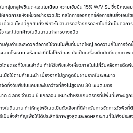
ืชในกลุ่มกลูโฟซิเนต-แอมโมเนียม ความเข้มข้น 15% W/V SL ซึ่งมีคุณส
ำให้เกิดการแห้งเหี่ยวอย่างรวดเร็ว กลไกการออกฤทธิ์คือการยับยั้งเอนไ
ื่อเอนไซม์นี้ถูกยับยั้ง พืชจะไม่สามารถสร้างกรดอะมิโนที่จำเป็นต่อกา
งเร็ว และไม่ตกค้างในดินนานเท่าสารบางชนิด
ามคุ้มค่าและสะดวกต่อการใช้งานในพื้นที่ขนาดใหญ่ ลดความถี่ในการจัดซื
งจากโรงงาน พร้อมฝาที่มีโลโก้หวีทอง ยังเป็นเครื่องยืนยันถึงคุณภาพแ
โดยตรงที่ใบและลำต้น ทำให้วัชพืชแห้งเหี่ยวภายในไม่กี่วันหลังการฉีดพ่
มื่อใช้ตามคำแนะนำ เนื่องจากไม่ถูกดูดซึมผ่านรากในระยะยาว
ัดทั้งวัชพืชใบแคบและใบกว้างที่ยังไม่สูงเกิน 30 เซนติเมตร
าด 4 ลิตร จำนวน 6 แกลลอน เหมาะสำหรับเกษตรกรที่มีพื้นที่เพาะปลู
างในดินนาน ทำให้กลูโฟซิเนตเป็นตัวเลือกที่ดีสำหรับการจัดการวัชพืชที่
เป็นสิ่งสำคัญเพื่อให้ได้ประสิทธิภาพสูงสุดและลดผลกระทบที่ไม่พึงประสง