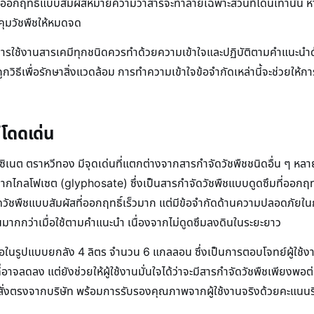
ออกฤทธิ์แบบสัมผัสหมายความว่าสารจะทำลายเฉพาะส่วนที่โดนเท่านั้น หากมี
บคุมวัชพืชให้หมดจด
แต่การใช้งานสารเคมีทุกชนิดควรทำด้วยความเข้าใจและปฏิบัติตามคำแนะน
งถูกวิธีเพื่อรักษาสิ่งแวดล้อม การทำความเข้าใจข้อจำกัดเหล่านี้จะช่วยให
์โดดเด่น
ซิเนต ตราหวีทอง มีจุดเด่นที่แตกต่างจากสารกำจัดวัชพืชชนิดอื่น ๆ 
กไกลโฟเซต (glyphosate) ซึ่งเป็นสารกำจัดวัชพืชแบบดูดซึมที่ออกฤทธ
ชพืชแบบสัมผัสที่ออกฤทธิ์เร็วมาก แต่มีข้อจำกัดด้านความปลอดภัยในก
มากกว่าเมื่อใช้ตามคำแนะนำ เนื่องจากไม่ดูดซึมลงดินในระยะยาว
สนอในรูปแบบยกลัง 4 ลิตร จำนวน 6 แกลลอน ซึ่งเป็นการตอบโจทย์ผู้ใช้
ี่อาจลดลง แต่ยังช่วยให้ผู้ใช้งานมั่นใจได้ว่าจะมีสารกำจัดวัชพืชเพียงพอ
่งตรงจากบริษัท พร้อมการรับรองคุณภาพจากผู้ใช้งานจริงด้วยคะแนนรีวิว