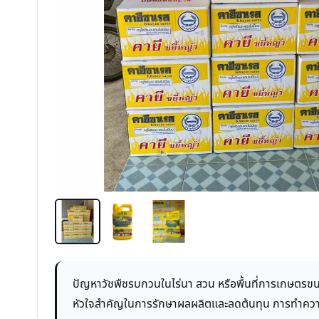
ปัญหาวัชพืชรบกวนในไร่นา สวน หรือพื้นที่การเกษตรขนา
หัวใจสำคัญในการรักษาผลผลิตและลดต้นทุน การทำความเ