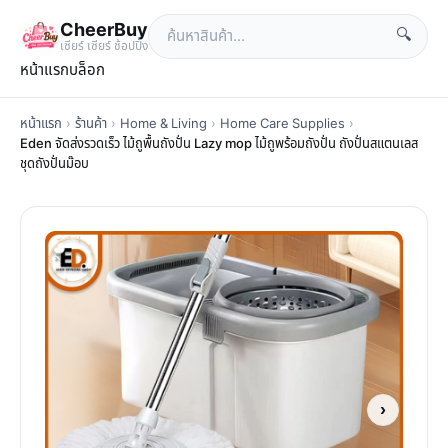
CheerBuy
🔍
เซียร์ เซียร์ ช้อปปิ้ง
หน้าแรก
บล็อก
หน้าแรก
›
ร้านค้า
›
Home & Living
›
Home Care Supplies
›
Eden จัดส่งรวดเร็ว ไม้ถูพื้นถังปั่น Lazy mop ไม้ถูพร้อมถังปั่น ถังปั่นสแตนเลส
ชุดถังปั่นม๊อบ
›