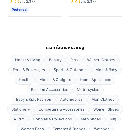
★ 5.0
ขาย 2.3K+
★ 4.9
ขาย 2.3K+
Preferred
เลือกซื้อตามหมวดหมู่
Home & Living
Beauty
Pets
Women Clothes
Food & Beverages
Sports & Outdoors
Mom & Baby
Health
Mobile & Gadgets
Home Appliances
Fashion Accessories
Motorcycles
Baby & Kids Fashion
Automobiles
Men Clothes
Stationery
Computers & Accessories
Women Shoes
Audio
Hobbies & Collections
Men Shoes
อื่นๆ
Women Bags
Cameras & Drones
Watches