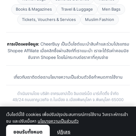
Books & Magazines
Travel & Luggage
Men Bags
Tickets, Vouchers & Services
Muslim Fashion
การเปิดเผยข้อมูล:
CheerBuy เป็นเว็บไซต์แนะนำสินค้าและร่วมโปรแกรม
Shopee Affiliate เมื่อคลิกซื้อผ่านลิงก์ที่เราแนะนำ เราจะได้รับค่าคอมมิช
ชันจาก Shopee โดยไม่กระทบต่อราคาที่คุณจ่าย
เกี่ยวกับเรา
ติดต่อเรา
นโยบายความเป็นส่วนตัว
ข้อกำหนดการใช้งาน
ดำเนินงานโดย บริษัท อาศรมลาปเป็ด อินเตอร์เน็ต มาร์เก็ตติ้ง จำกัด
49/24 ถนนชาญเวชกิจ ต.ในเมือง อ.เมืองพิษณุโลก จ.พิษณุโลก 65000
© 2026 CheerBuy · cheerbuy.co
เว็บไซต์นี้ใช้ cookies เพื่อปรับปรุงประสบการณ์การใช้งาน วิเคราะห์การเข้า
ชม และปรับเนื้อหา
นโยบายความเป็นส่วนตัว
ยอมรับทั้งหมด
ปฏิเสธ