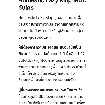
Homestic Lazy Mop เหมาะ
กับใคร
Homestic Lazy Mop ถูกออกแบบมาเพื่อ
ตอบโจทย์การทำความสะอาดที่หลากหลาย แต่
จะโดดเด่นเป็นพิเศษสำหรับผู้ใช้งานบางกลุ่มที่
มองหาคุณสมบัติเฉพาะ
ผู้ที่ต้องการความสะอาดและสุขอนามัยเป็น
พิเศษ
ด้วยระบบถังปั่นแยกน้ำดี-น้ำเสีย ทำให้
มั่นใจได้ว่าผ้าถูที่ใช้จะสะอาดอยู่เสมอ ลดการกระ
จายสิ่งสกปรกกลับลงสู่พื้น เหมาะสำหรับบ้านที่
มีเด็กเล็ก สัตว์เลี้ยง หรือผู้ที่แพ้ง่าย ซึ่ง
ต้องการพื้นผิวที่สะอาดปราศจากเชื้อโรค
ผู้ที่มองหาความสะดวกและประหยัดแรง
หัว
ม็อบที่หมุนได้ 360 องศา ช่วยให้การทำความ
สะอาดใต้เฟอร์นิเจอร์หรือตามซอกมุมเป็นเรื่อง