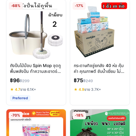
-68%
-17%
ถังปั่นไม้ม๊อบ Spin Mop ชุดถู
กระดาษทิชชู่ยกลัง 40 ห่อ คุ้ม
พื้นพลังปั่น ทำความสะอาดง่าย
ค่า คุณภาพดี ซับน้ำเยี่ยม ไม่
เบาแรง ไม่ต้องบิดมือ
เป็นขุย
฿96
฿75
฿299
฿249
★ 4.7
ขาย 6.1K+
★ 4.9
ขาย 3.7K+
Preferred
-70%
-18%