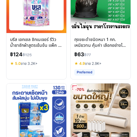
บรีส เอกเซล ซิกเนเจอร์ รีวิว
ถุงขยะดำชนิดหนา 1 กก.
น้ำยาซักผ้าสูตรเข้มข้น แพ็ค 3
เหนียวทน คุ้มค่า เลือกอย่างไร
ถุง ซักสะอาด หอมนาน
ให้ตอบโจทย์ทุกการใช้งาน
฿124
฿63
฿125
฿77
★ 5.0
ขาย 3.2K+
★ 4.9
ขาย 2.9K+
Preferred
-70%