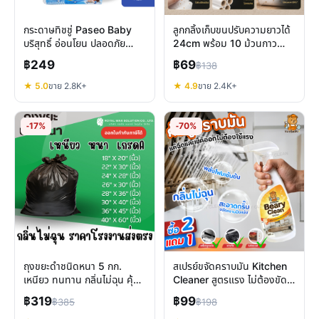
กระดาษทิชชู่ Paseo Baby
ลูกกลิ้งเก็บขนปรับความยาวได้
บริสุทธิ์ อ่อนโยน ปลอดภัย
24cm พร้อม 10 ม้วนกาว
สำหรับผิวแพ้ง่ายและลูกน้อย
ทำความสะอาดบ้านและสัตว์
฿249
฿69
฿138
เลี้ยง
★ 5.0
ขาย 2.8K+
★ 4.9
ขาย 2.4K+
-17%
-70%
ถุงขยะดำชนิดหนา 5 กก.
สเปรย์ขจัดคราบมัน Kitchen
เหนียว ทนทาน กลิ่นไม่ฉุน คุ้ม
Cleaner สูตรแรง ไม่ต้องขัด
ค่าสำหรับทุกครัวเรือน
เตาแก๊ส ฮูดดูดควัน
฿319
฿99
฿385
฿198