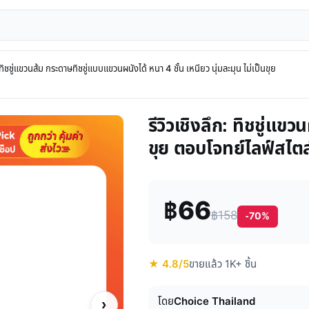
 ทิชชู่แขวนส้ม กระดาษทิชชู่แบบแขวนผนังได้ หนา 4 ชั้น เหนียว นุ่มละมุน ไม่เป็นขุย
รีวิวเชิงลึก: ทิชชู่แขว
ขุย ตอบโจทย์ไลฟ์สไตล
฿66
฿158
-70%
★ 4.8/5
ขายแล้ว 1K+ ชิ้น
โดย
Choice Thailand
›