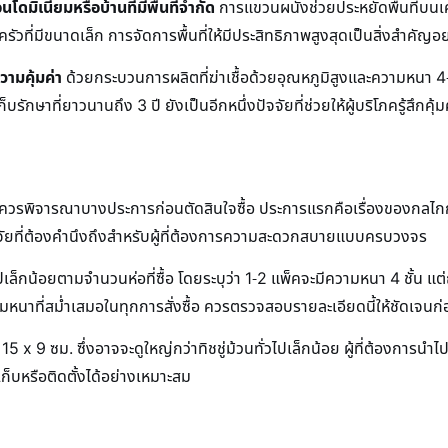
อนโดมิเนียมหรือบ้านที่มีพื้นที่จำกัด
การแขวนผนังช่วยประหยัดพื้นที่บนเคา
วที่มีขนาดเล็ก การจัดการพื้นที่ให้มีประสิทธิภาพสูงสุดเป็นสิ่งสำคัญอย่
ความคุ้มค่า
ด้วยกระบวนการผลิตที่ฆ่าเชื้อด้วยอุณหภูมิสูงและความหนา 4-5 ช
ักษาที่ยาวนานถึง 3 ปี ยังเป็นอีกหนึ่งปัจจัยที่ช่วยให้ผู้บริโภครู้สึกคุ
มีข้อควรพิจารณาบางประการก่อนตัดสินใจซื้อ ประการแรกคือเรื่องของกลไก
ัจจัยที่ต้องคำนึงถึงสำหรับผู้ที่ต้องการความสะดวกสบายแบบครบวงจร
้อยตามจำนวนห่อที่ซื้อ โดยระบุว่า 1-2 แพ็คจะมีความหนา 4 ชั้น แต่ถ้าซ
หนาที่สม่ำเสมอในทุกการสั่งซื้อ ควรตรวจสอบรายละเอียดนี้ให้ชัดเจนก
 9 ซม. ซึ่งอาจจะดูใหญ่กว่าทิชชู่ม้วนทั่วไปเล็กน้อย ผู้ที่ต้องการนำไปใ
ก็บหรือติดตั้งได้อย่างเหมาะสม