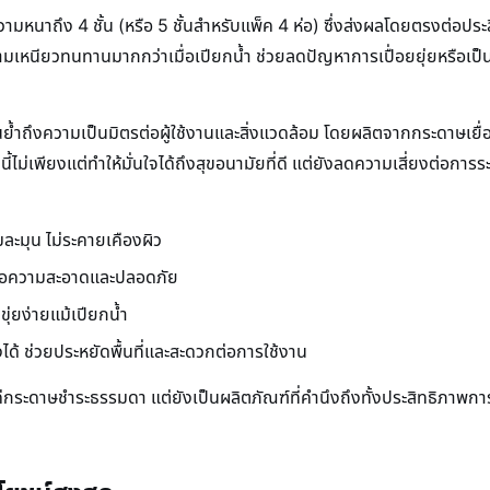
อความหนาถึง 4 ชั้น (หรือ 5 ชั้นสำหรับแพ็ค 4 ห่อ) ซึ่งส่งผลโดยตรงต่อประส
ามเหนียวทนทานมากกว่าเมื่อเปียกน้ำ ช่วยลดปัญหาการเปื่อยยุ่ยหรือเป็นขุ
ย้ำถึงความเป็นมิตรต่อผู้ใช้งานและสิ่งแวดล้อม โดยผลิตจากกระดาษเยื่อไ
านี้ไม่เพียงแต่ทำให้มั่นใจได้ถึงสุขอนามัยที่ดี แต่ยังลดความเสี่ยงต่อกา
่มละมุน ไม่ระคายเคืองผิว
เพื่อความสะอาดและปลอดภัย
ุ่ยง่ายแม้เปียกน้ำ
้ ช่วยประหยัดพื้นที่และสะดวกต่อการใช้งาน
แค่กระดาษชำระธรรมดา แต่ยังเป็นผลิตภัณฑ์ที่คำนึงถึงทั้งประสิทธิภาพการ