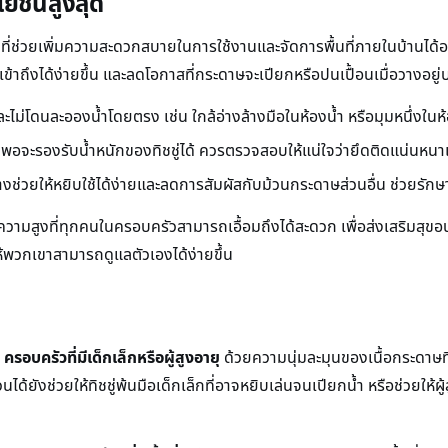
โยชน์สูงสุด
ช่วยเพิ่มความสะดวกสบายในการใช้งานและจัดการพื้นที่ภายในบ้านได้อย่
ห้เข้าถึงได้ง่ายขึ้น และลดโอกาสที่กระดาษจะเปียกหรือปนเปื้อนเมื่อวางอยู่บ
ละไม่โดนละอองน้ำโดยตรง เช่น ใกล้อ่างล้างมือในห้องน้ำ หรือมุมหนึ่งในห
แรงพอจะรองรับน้ำหนักของทิชชู่ได้ ควรตรวจสอบให้แน่ใจว่ายึดติดแน่นห
่วยให้หยิบใช้ได้ง่ายและลดการสัมผัสกับม้วนกระดาษส่วนอื่น ช่วยรัก
ับความสูงที่ทุกคนในครอบครัวสามารถเอื้อมถึงได้สะดวก เพื่อส่งเสริมสุ
ให้พวกเขาสามารถดูแลตัวเองได้ง่ายขึ้น
บ
ครอบครัวที่มีเด็กเล็กหรือผู้สูงอายุ
ด้วยความนุ่มละมุนของเนื้อกระดาษที่
ช่วยให้ทิชชู่พ้นมือเด็กเล็กที่อาจหยิบเล่นจนเปียกน้ำ หรือช่วยให้ผู้สูง