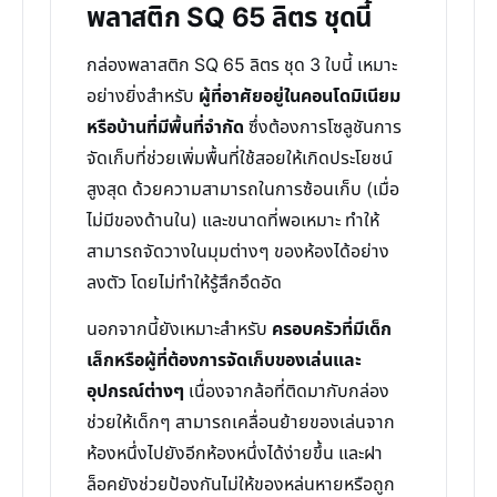
พลาสติก SQ 65 ลิตร ชุดนี้
กล่องพลาสติก SQ 65 ลิตร ชุด 3 ใบนี้ เหมาะ
อย่างยิ่งสำหรับ
ผู้ที่อาศัยอยู่ในคอนโดมิเนียม
หรือบ้านที่มีพื้นที่จำกัด
ซึ่งต้องการโซลูชันการ
จัดเก็บที่ช่วยเพิ่มพื้นที่ใช้สอยให้เกิดประโยชน์
สูงสุด ด้วยความสามารถในการซ้อนเก็บ (เมื่อ
ไม่มีของด้านใน) และขนาดที่พอเหมาะ ทำให้
สามารถจัดวางในมุมต่างๆ ของห้องได้อย่าง
ลงตัว โดยไม่ทำให้รู้สึกอึดอัด
นอกจากนี้ยังเหมาะสำหรับ
ครอบครัวที่มีเด็ก
เล็กหรือผู้ที่ต้องการจัดเก็บของเล่นและ
อุปกรณ์ต่างๆ
เนื่องจากล้อที่ติดมากับกล่อง
ช่วยให้เด็กๆ สามารถเคลื่อนย้ายของเล่นจาก
ห้องหนึ่งไปยังอีกห้องหนึ่งได้ง่ายขึ้น และฝา
ล็อคยังช่วยป้องกันไม่ให้ของหล่นหายหรือถูก