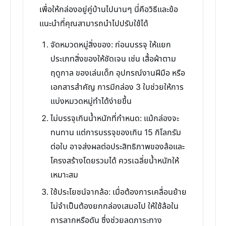
เพื่อให้กล่องอยู่คู่บ้านไปนานๆ นี่คือวิธีและข้อ
แนะนำที่คุณสามารถนำไปปรับใช้ได้
จัดหมวดหมู่สิ่งของ: ก่อนบรรจุ ให้แยก
ประเภทสิ่งของให้ชัดเจน เช่น เสื้อผ้าตาม
ฤดูกาล ของเล่นเด็ก อุปกรณ์งานฝีมือ หรือ
เอกสารสำคัญ การมีกล่อง 3 ใบช่วยให้การ
แบ่งหมวดหมู่ทำได้ง่ายขึ้น
ไม่บรรจุเกินน้ำหนักที่กำหนด: แม้กล่องจะ
ทนทาน แต่การบรรจุของเกิน 15 กิโลกรัม
ต่อใบ อาจส่งผลต่อประสิทธิภาพของล้อและ
โครงสร้างโดยรวมได้ ควรเฉลี่ยน้ำหนักให้
เหมาะสม
ใช้ประโยชน์จากล้อ: เมื่อต้องการเคลื่อนย้าย
ไม่จำเป็นต้องยกกล่องเสมอไป ให้ใช้ล้อใน
การลากหรือดัน ซึ่งช่วยลดภาระทาง