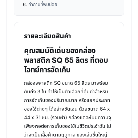
คำถามที่พบบ่อย
รายละเอียดสินค้า
คุณสมบัติเด่นของกล่อง
พลาสติก SQ 65 ลิตร ที่ตอบ
โจทย์การจัดเก็บ
กล่องพลาสติก SQ ขนาด 65 ลิตร มาพร้อม
กันถึง 3 ใบ ทำให้เป็นตัวเลือกที่คุ้มค่าสำหรับ
การจัดเก็บของปริมาณมาก หรือแยกประเภท
ของใช้ต่างๆ ได้อย่างชัดเจน ด้วยขนาด 64 x
44 x 31 ซม. (รวมฝา) กล่องแต่ละใบมีความจุ
เพียงพอต่อการเก็บของใช้ในชีวิตประจำวัน ไม่
ว่าจะเป็นเสื้อผ้าตามฤดูกาล ของเล่นชิ้นใหญ่