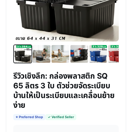
รีวิวเชิงลึก: กล่องพลาสติก SQ
65 ลิตร 3 ใบ ตัวช่วยจัดระเบียบ
บ้านให้เป็นระเบียบและเคลื่อนย้าย
ง่าย
⭐ Preferred Shop
✓ Verified Seller