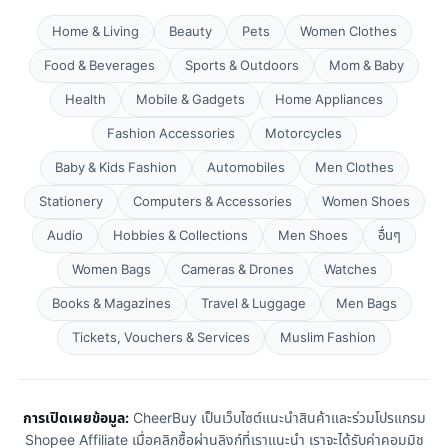
Home & Living
Beauty
Pets
Women Clothes
Food & Beverages
Sports & Outdoors
Mom & Baby
Health
Mobile & Gadgets
Home Appliances
Fashion Accessories
Motorcycles
Baby & Kids Fashion
Automobiles
Men Clothes
Stationery
Computers & Accessories
Women Shoes
Audio
Hobbies & Collections
Men Shoes
อื่นๆ
Women Bags
Cameras & Drones
Watches
Books & Magazines
Travel & Luggage
Men Bags
Tickets, Vouchers & Services
Muslim Fashion
การเปิดเผยข้อมูล:
CheerBuy เป็นเว็บไซต์แนะนำสินค้าและร่วมโปรแกรม
Shopee Affiliate เมื่อคลิกซื้อผ่านลิงก์ที่เราแนะนำ เราจะได้รับค่าคอมมิช