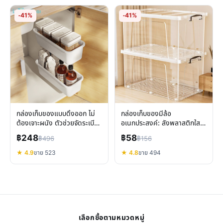
-41%
-41%
กล่องเก็บของแบบดึงออก ไม่
กล่องเก็บของมีล้อ
ต้องเจาะผนัง ตัวช่วยจัดระเบียบ
อเนกประสงค์: ลังพลาสติกใส
พื้นที่ในบ้าน
จัดระเบียบบ้านให้ง่ายและ
฿248
฿58
฿496
฿156
ทนทาน
★ 4.9
ขาย 523
★ 4.8
ขาย 494
เลือกซื้อตามหมวดหมู่