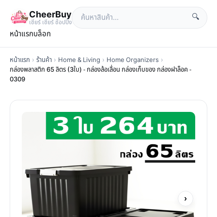
CheerBuy
🔍
เซียร์ เซียร์ ช้อปปิ้ง
หน้าแรก
บล็อก
หน้าแรก
›
ร้านค้า
›
Home & Living
›
Home Organizers
›
กล่องพลาสติก 65 ลิตร (3ใบ) - กล่องล้อเลื่อน กล่องเก็บของ กล่องฝาล็อค -
0309
›