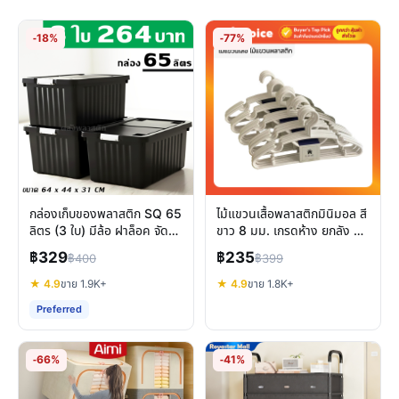
-18%
-77%
กล่องเก็บของพลาสติก SQ 65
ไม้แขวนเสื้อพลาสติกมินิมอล สี
ลิตร (3 ใบ) มีล้อ ฝาล็อค จัด
ขาว 8 มม. เกรดห้าง ยกลัง 30
ระเบียบง่าย
ชิ้น จัดตู้
฿329
฿235
฿400
฿399
★ 4.9
ขาย 1.9K+
★ 4.9
ขาย 1.8K+
Preferred
-66%
-41%