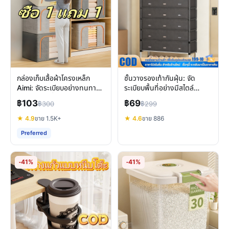
กล่องเก็บเสื้อผ้าโครงเหล็ก
ชั้นวางรองเท้ากันฝุ่น: จัด
Aimi: จัดระเบียบอย่างทนทาน
ระเบียบพื้นที่อย่างมีสไตล์
ประหยัดพื้นที่ในบ้าน
ประหยัดพื้นที่ในคอนโด
฿103
฿69
฿300
฿299
★ 4.9
ขาย 1.5K+
★ 4.6
ขาย 886
Preferred
-41%
-41%