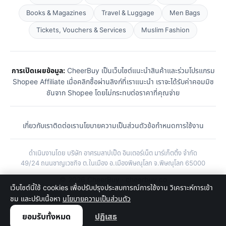
Books & Magazines
Travel & Luggage
Men Bags
Tickets, Vouchers & Services
Muslim Fashion
การเปิดเผยข้อมูล:
CheerBuy เป็นเว็บไซต์แนะนำสินค้าและร่วมโปรแกรม
Shopee Affiliate เมื่อคลิกซื้อผ่านลิงก์ที่เราแนะนำ เราจะได้รับค่าคอมมิช
ชันจาก Shopee โดยไม่กระทบต่อราคาที่คุณจ่าย
เกี่ยวกับเรา
ติดต่อเรา
นโยบายความเป็นส่วนตัว
ข้อกำหนดการใช้งาน
ดำเนินงานโดย บริษัท อาศรมลาปเป็ด อินเตอร์เน็ต มาร์เก็ตติ้ง จำกัด
49/24 ถนนชาญเวชกิจ ต.ในเมือง อ.เมืองพิษณุโลก จ.พิษณุโลก 65000
© 2026 CheerBuy · cheerbuy.co
เว็บไซต์นี้ใช้ cookies เพื่อปรับปรุงประสบการณ์การใช้งาน วิเคราะห์การเข้า
ชม และปรับเนื้อหา
นโยบายความเป็นส่วนตัว
ยอมรับทั้งหมด
ปฏิเสธ