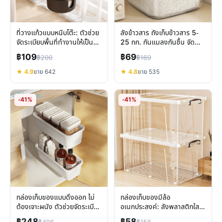
ที่วางแก้วแบบหนีบโต๊ะ: ตัวช่วย
ลังข้าวสาร ถังเก็บข้าวสาร 5-
จัดระเบียบพื้นที่ทำงานให้เป็น
25 กก. กันแมลงกันชื้น จัด
ระเบียบ
ระเบียบครัว
฿109
฿69
฿200
฿169
★ 4.9
ขาย 642
★ 4.8
ขาย 535
-41%
-41%
กล่องเก็บของแบบดึงออก ไม่
กล่องเก็บของมีล้อ
ต้องเจาะผนัง ตัวช่วยจัดระเบียบ
อเนกประสงค์: ลังพลาสติกใส
พื้นที่ในบ้าน
จัดระเบียบบ้านให้ง่ายและ