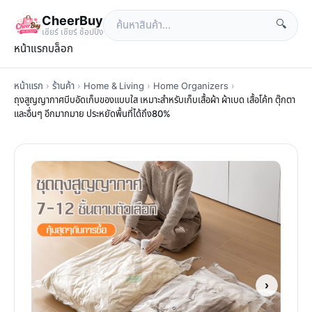
CheerBuy
🔍
เซียร์ เซียร์ ช้อปปิ้ง
หน้าแรก
บล็อก
หน้าแรก
›
ร้านค้า
›
Home & Living
›
Home Organizers
›
ถุงสูญญากาศบีบอัดเก็บของแบบใส เหมาะสำหรับเก็บเสื้อผ้า ผ้าเบด เสื้อโค้ท ตุ๊กตา
และอื่นๆ อีกมากมาย ประหยัดพื้นที่ได้ถึง80%
›