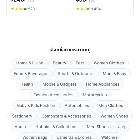
฿248
฿58
฿496
฿156
ทนทาน
★ 4.9
ขาย 523
★ 4.8
ขาย 494
เลือกซื้อตามหมวดหมู่
Home & Living
Beauty
Pets
Women Clothes
Food & Beverages
Sports & Outdoors
Mom & Baby
Health
Mobile & Gadgets
Home Appliances
Fashion Accessories
Motorcycles
Baby & Kids Fashion
Automobiles
Men Clothes
Stationery
Computers & Accessories
Women Shoes
Audio
Hobbies & Collections
Men Shoes
อื่นๆ
Women Bags
Cameras & Drones
Watches