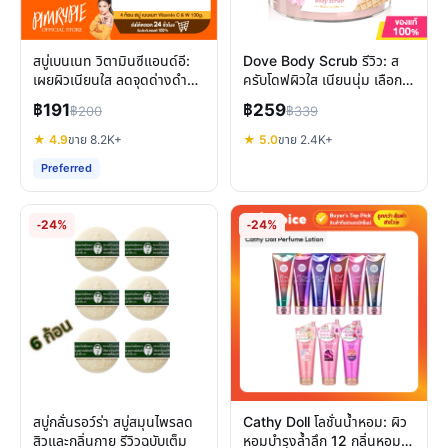
สบู่เบนเนท วิตามินซีแอนด์อี:
Dove Body Scrub รีวิว: ส
เผยผิวเนียนใส ลดจุดด่างดำ
ครับโดฟผิวใส เนียนนุ่ม เลือก
สุขภาพดี
สูตรไหนดี?
฿191
฿259
฿200
฿339
★ 4.9
ขาย 8.2K+
★ 5.0
ขาย 2.4K+
Preferred
-24%
-24%
สบู่กลั่นรอว์ร่า สบู่สมุนไพรลด
Cathy Doll โลชั่นน้ำหอม: ผิว
สิวและกลิ่นกาย รีวิวฉบับเต็ม
หอมบำรุงล้ำลึก 12 กลิ่นหอม