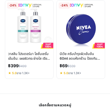
-24%
-24%
วาสลีน โปรเดอร์มา โลชั่นเซรั่ม
นีเวีย ครีมบำรุงผิวเข้มข้น
เข้มข้น: เผยผิวกระจ่างใส เรียบ
60ml ลดแห้งกร้าน ป้องกัน
เนียน เลือกสูตรที่ใช่
รอยแตกลาย
฿399
฿69
฿499
฿339
★ 5.0
ขาย 1.3K+
★ 5.0
ขาย 1.3K+
เลือกซื้อตามหมวดหมู่