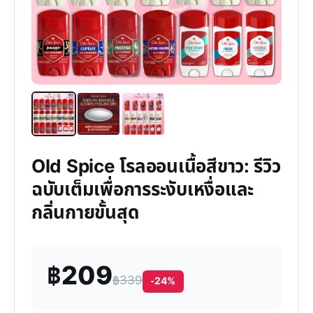
Old Spice โรลออนเนื้อสีขาว: รีวิว
ฉบับเต็มเพื่อการระงับเหงื่อและ
กลิ่นกายขั้นสุด
฿209
฿339
-24%