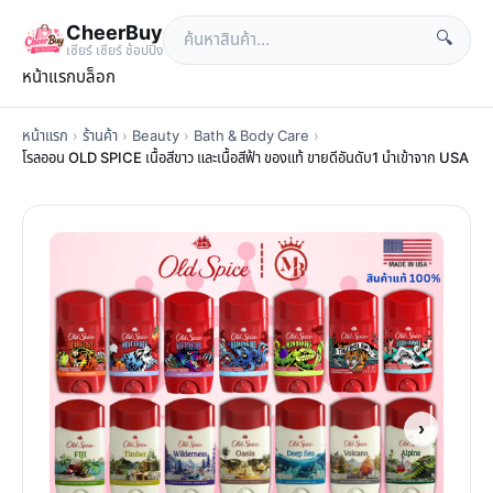
CheerBuy
🔍
เซียร์ เซียร์ ช้อปปิ้ง
หน้าแรก
บล็อก
หน้าแรก
›
ร้านค้า
›
Beauty
›
Bath & Body Care
›
โรลออน OLD SPICE เนื้อสีขาว และเนื้อสีฟ้า ของแท้ ขายดีอันดับ1 นำเข้าจาก USA
›