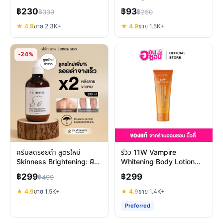
ติดทนนาน
฿230
฿93
฿339
฿250
★ 4.9
ขาย 2.3K+
★ 4.9
ขาย 1.5K+
-24%
ครีมลดรอยดำ สูตรใหม่
รีวิว 11W Vampire
Skinness Brightening: ผิว
Whitening Body Lotion
ใส ลดจุดด่างดำเห็นผลจริง
โลชั่นผิวขาวสูตรกลางคืน
฿299
฿299
฿499
★ 4.9
ขาย 1.5K+
★ 4.9
ขาย 1.4K+
Preferred