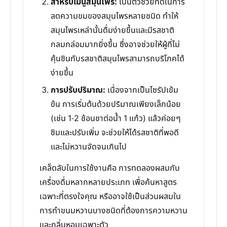
สำหรับเมนูสมุนไพร:
เป็นตัวช่วยที่ดีในการ
ลดความขมของสมุนไพรหลายชนิด ทำให้
สมุนไพรเหล่านั้นดื่มง่ายขึ้นและมีรสชาติ
กลมกล่อมมากยิ่งขึ้น ซึ่งอาจช่วยให้ผู้ที่ไม่
คุ้นชินกับรสชาติสมุนไพรสามารถบริโภคได้
ง่ายขึ้น
การปรับปริมาณ:
เนื่องจากเป็นไซรัปเข้ม
ข้น การเริ่มต้นด้วยปริมาณเพียงเล็กน้อย
(เช่น 1-2 ช้อนชาต่อน้ำ 1 แก้ว) แล้วค่อยๆ
ชิมและปรับเพิ่ม จะช่วยให้ได้รสชาติที่พอดี
และไม่หวานจัดจนเกินไป
เคล็ดลับในการใช้งานคือ การทดลองผสมกับ
เครื่องดื่มหลากหลายประเภท เพื่อค้นหาสูตร
เฉพาะที่ตรงใจคุณ หรืออาจใช้เป็นส่วนผสมใน
การทำขนมหวานบางชนิดที่ต้องการความหวาน
และกลิ่นหอมเฉพาะตัว