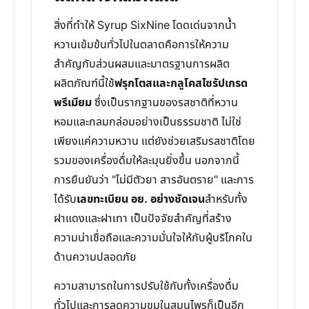
สิ่งที่ทำให้ Syrup SixNine โดดเด่นจากน้ำ
หวานเข้มข้นทั่วไปในตลาดคือการให้ความ
สำคัญกับส่วนผสมและมาตรฐานการผลิต
ผลิตภัณฑ์นี้ใช้
ฟรุกโตสและกลูโคสไซรัปเกรด
พรีเมียม
ซึ่งเป็นรากฐานของรสชาติที่หวาน
หอมและกลมกล่อมอย่างเป็นธรรมชาติ ไม่ใช่
เพียงแค่ความหวาน แต่ยังช่วยเสริมรสชาติโดย
รวมของเครื่องดื่มให้ละมุนยิ่งขึ้น นอกจากนี้
การยืนยันว่า "ไม่มีตัวยา สารอันตราย" และการ
ได้รับ
เลขทะเบียน อย. อย่างชัดเจน
สำหรับทั้ง
ฝาแดงและฝาเทา เป็นปัจจัยสำคัญที่สร้าง
ความน่าเชื่อถือและความมั่นใจให้กับผู้บริโภคใน
ด้านความปลอดภัย
ความสามารถในการปรับใช้กับทั้งเครื่องดื่ม
ทั่วไปและการลดความขมในสมุนไพรก็เป็นอีก