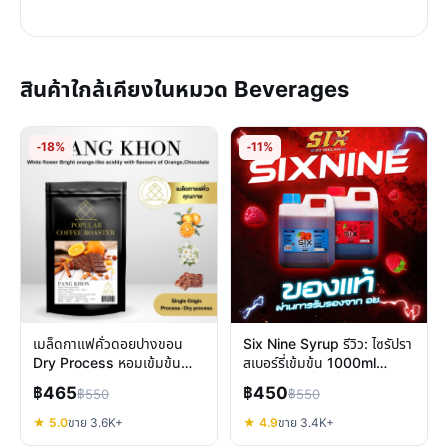
สินค้าใกล้เคียงในหมวด Beverages
-18%
-11%
เมล็ดกาแฟคั่วดอยปางขอน
Six Nine Syrup รีวิว: ไซรัปรา
Dry Process หอมเข้มข้น
สเบอร์รี่เข้มข้น 1000ml
เลือกคั่วได้ 1 กก.
สำหรับชงเครื่องดื่ม
฿465
฿450
฿550
฿550
★ 5.0
ขาย 3.6K+
★ 4.9
ขาย 3.4K+