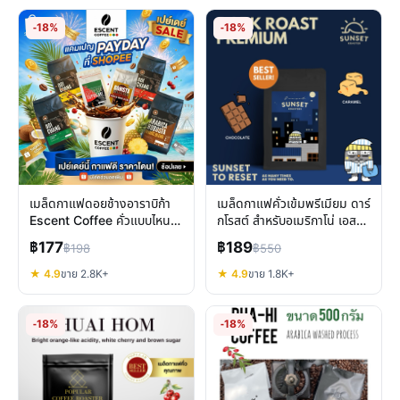
-18%
-18%
เมล็ดกาแฟดอยช้างอาราบิก้า
เมล็ดกาแฟคั่วเข้มพรีเมียม ดาร์
Escent Coffee คั่วแบบไหนที่
กโรสต์ สำหรับอเมริกาโน่ เอส
ใช่คุณ
เย็นไทย
฿177
฿189
฿198
฿550
★ 4.9
ขาย 2.8K+
★ 4.9
ขาย 1.8K+
-18%
-18%