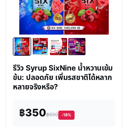
รีวิว Syrup SixNine น้ำหวานเข้ม
ข้น: ปลอดภัย เพิ่มรสชาติได้หลาก
หลายจริงหรือ?
฿350
฿590
-18%