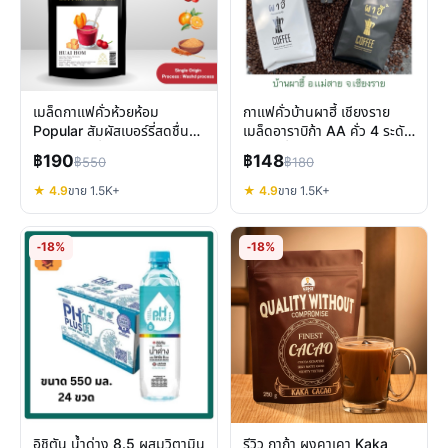
เมล็ดกาแฟคั่วห้วยห้อม
กาแฟคั่วบ้านผาฮี้ เชียงราย
Popular สัมผัสเบอร์รี่สดชื่น
เมล็ดอาราบิก้า AA คั่ว 4 ระดับ
คั่วแบบไหนที่ใช่คุณ
รสชาติที่คุณเลือกได้
฿190
฿148
฿550
฿180
★ 4.9
ขาย 1.5K+
★ 4.9
ขาย 1.5K+
-18%
-18%
อิชิตัน น้ำด่าง 8.5 ผสมวิตามิน
รีวิว กาก้า ผงคาเคา Kaka