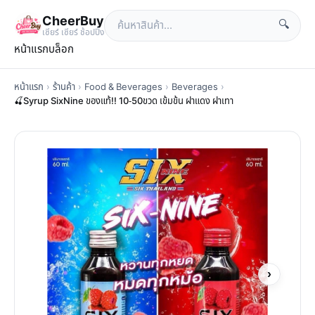
CheerBuy
🔍
เซียร์ เซียร์ ช้อปปิ้ง
หน้าแรก
บล็อก
หน้าแรก
›
ร้านค้า
›
Food & Beverages
›
Beverages
›
🍒Syrup SixNine ของแท้!! 10-50ขวด เข้มข้น ฝาแดง ฝาเทา
›