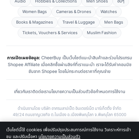
Audio
Hobbies & Collections
Men Shoes
อื่นๆ
Women Bags
Cameras & Drones
Watches
Books & Magazines
Travel & Luggage
Men Bags
Tickets, Vouchers & Services
Muslim Fashion
การเปิดเผยข้อมูล:
CheerBuy เป็นเว็บไซต์แนะนำสินค้าและร่วมโปรแกรม
Shopee Affiliate เมื่อคลิกซื้อผ่านลิงก์ที่เราแนะนำ เราจะได้รับค่าคอมมิช
ชันจาก Shopee โดยไม่กระทบต่อราคาที่คุณจ่าย
เกี่ยวกับเรา
ติดต่อเรา
นโยบายความเป็นส่วนตัว
ข้อกำหนดการใช้งาน
ดำเนินงานโดย บริษัท อาศรมลาปเป็ด อินเตอร์เน็ต มาร์เก็ตติ้ง จำกัด
49/24 ถนนชาญเวชกิจ ต.ในเมือง อ.เมืองพิษณุโลก จ.พิษณุโลก 65000
© 2026 CheerBuy · cheerbuy.co
เว็บไซต์นี้ใช้ cookies เพื่อปรับปรุงประสบการณ์การใช้งาน วิเคราะห์การเข้า
ชม และปรับเนื้อหา
นโยบายความเป็นส่วนตัว