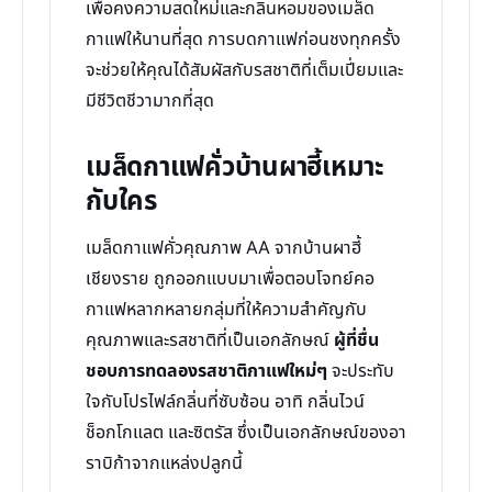
เพื่อคงความสดใหม่และกลิ่นหอมของเมล็ด
กาแฟให้นานที่สุด การบดกาแฟก่อนชงทุกครั้ง
จะช่วยให้คุณได้สัมผัสกับรสชาติที่เต็มเปี่ยมและ
มีชีวิตชีวามากที่สุด
เมล็ดกาแฟคั่วบ้านผาฮี้เหมาะ
กับใคร
เมล็ดกาแฟคั่วคุณภาพ AA จากบ้านผาฮี้
เชียงราย ถูกออกแบบมาเพื่อตอบโจทย์คอ
กาแฟหลากหลายกลุ่มที่ให้ความสำคัญกับ
คุณภาพและรสชาติที่เป็นเอกลักษณ์
ผู้ที่ชื่น
ชอบการทดลองรสชาติกาแฟใหม่ๆ
จะประทับ
ใจกับโปรไฟล์กลิ่นที่ซับซ้อน อาทิ กลิ่นไวน์
ช็อกโกแลต และซิตรัส ซึ่งเป็นเอกลักษณ์ของอา
ราบิก้าจากแหล่งปลูกนี้