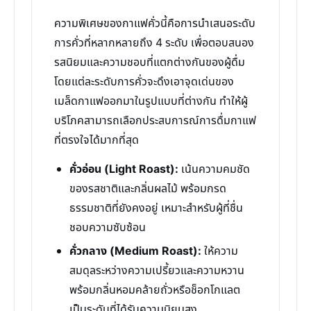
ความพิเศษของกาแฟคั่วนี้คือการนำเสนอระดับ
การคั่วที่หลากหลายถึง 4 ระดับ เพื่อตอบสนอง
รสนิยมและความชอบที่แตกต่างกันของผู้ดื่ม
โดยแต่ละระดับการคั่วจะดึงเอาจุดเด่นของ
เมล็ดกาแฟออกมาในรูปแบบที่ต่างกัน ทำให้ผู้
บริโภคสามารถเลือกประสบการณ์การดื่มกาแฟ
ที่ตรงใจได้มากที่สุด
คั่วอ่อน (Light Roast):
เน้นความคมชัด
ของรสชาติและกลิ่นผลไม้ พร้อมกรด
ธรรมชาติที่ยังคงอยู่ เหมาะสำหรับผู้ที่ชื่น
ชอบความซับซ้อน
คั่วกลาง (Medium Roast):
ให้ความ
สมดุลระหว่างความเปรี้ยวและความหวาน
พร้อมกลิ่นหอมคล้ายถั่วหรือช็อกโกแลต
เป็นระดับที่ได้รับความนิยมสูง