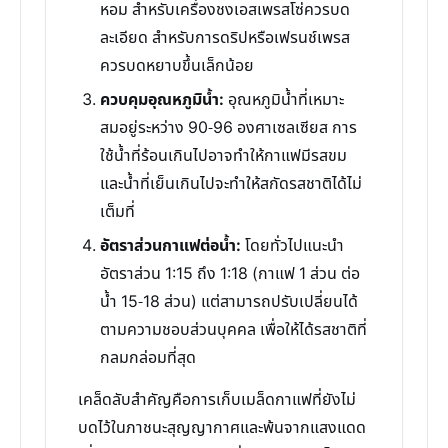
หอม สำหรับเครื่องชงเอสเพรสโซ่ควรบด
ละเอียด สำหรับการดริปหรือเฟรนช์เพรส
ควรบดหยาบขึ้นเล็กน้อย
ควบคุมอุณหภูมิน้ำ:
อุณหภูมิน้ำที่เหมาะ
สมอยู่ระหว่าง 90-96 องศาเซลเซียส การ
ใช้น้ำที่ร้อนเกินไปอาจทำให้กาแฟมีรสขม
และน้ำที่เย็นเกินไปจะทำให้สกัดรสชาติได้ไม่
เต็มที่
อัตราส่วนกาแฟต่อน้ำ:
โดยทั่วไปแนะนำ
อัตราส่วน 1:15 ถึง 1:18 (กาแฟ 1 ส่วน ต่อ
น้ำ 15-18 ส่วน) แต่สามารถปรับเปลี่ยนได้
ตามความชอบส่วนบุคคล เพื่อให้ได้รสชาติที่
กลมกล่อมที่สุด
เคล็ดลับสำคัญคือการเก็บเมล็ดกาแฟที่ยังไม่
บดไว้ในภาชนะสุญญากาศและพ้นจากแสงแดด