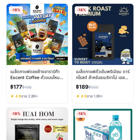
-18%
-18%
เมล็ดกาแฟดอยช้างอาราบิก้า
เมล็ดกาแฟคั่วเข้มพรีเมียม ดาร์
Escent Coffee คั่วแบบไหนที่
กโรสต์ สำหรับอเมริกาโน่ เอส
ใช่คุณ
เย็นไทย
฿177
฿189
฿198
฿550
★ 4.9
ขาย 2.8K+
★ 4.9
ขาย 1.8K+
-18%
-18%