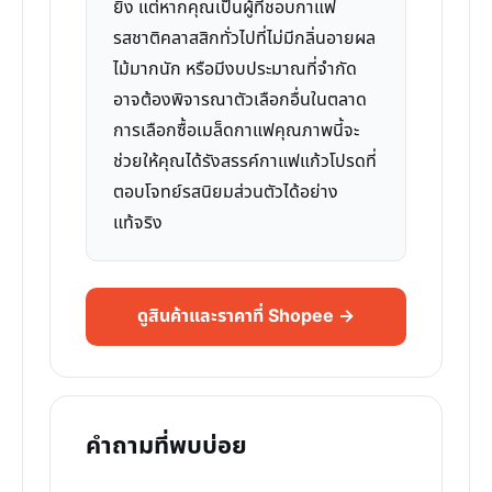
ยิ่ง แต่หากคุณเป็นผู้ที่ชอบกาแฟ
รสชาติคลาสสิกทั่วไปที่ไม่มีกลิ่นอายผล
ไม้มากนัก หรือมีงบประมาณที่จำกัด
อาจต้องพิจารณาตัวเลือกอื่นในตลาด
การเลือกซื้อเมล็ดกาแฟคุณภาพนี้จะ
ช่วยให้คุณได้รังสรรค์กาแฟแก้วโปรดที่
ตอบโจทย์รสนิยมส่วนตัวได้อย่าง
แท้จริง
ดูสินค้าและราคาที่ Shopee →
คำถามที่พบบ่อย