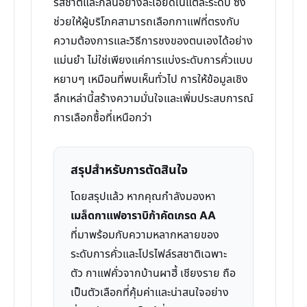
รสชาติและกลิ่นอย่างละเอียดในแต่ละระดับ ซึ่ง
ช่วยให้ผู้บริโภคสามารถเลือกกาแฟที่ตรงกับ
ความต้องการและวิธีการชงของตนเองได้อย่าง
แม่นยำ ไม่ใช่เพียงแค่การแบ่งระดับการคั่วแบบ
หยาบๆ เหมือนที่พบเห็นทั่วไป การให้ข้อมูลเชิง
ลึกเหล่านี้สร้างความมั่นใจและเพิ่มประสบการณ์
การเลือกซื้อที่เหนือกว่า
สรุปสำหรับการตัดสินใจ
โดยสรุปแล้ว หากคุณกำลังมองหา
เมล็ดกาแฟอาราบิก้าคัดเกรด AA
ที่มาพร้อมกับความหลากหลายของ
ระดับการคั่วและโปรไฟล์รสชาติเฉพาะ
ตัว กาแฟคั่วจากบ้านผาฮี้ เชียงราย ถือ
เป็นตัวเลือกที่คุ้มค่าและน่าสนใจอย่าง