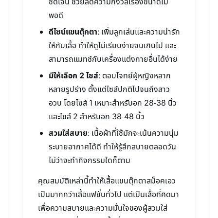
ชัดเจน ช่วยลดความกังวลเรื่องขนาดไม่
พอดี
ดีไซน์แขนตุ๊กตา
: เพิ่มลูกเล่นและความน่ารัก
ให้กับเสื้อ ทำให้ดูไม่เรียบง่ายจนเกินไป และ
สามารถแมทช์กับเครื่องแต่งกายอื่นได้ง่าย
มีให้เลือก 2 ไซส์
: ตอบโจทย์ผู้หญิงหลาก
หลายรูปร่าง ตั้งแต่ไซส์ปกติไปจนถึงสาว
อวบ โดยไซส์ 1 เหมาะสำหรับอก 28-38 นิ้ว
และไซส์ 2 สำหรับอก 38-48 นิ้ว
สวมใส่สบาย
: เนื้อผ้าที่ใช้มักจะเน้นความนุ่ม
ระบายอากาศได้ดี ทำให้รู้สึกสบายตลอดวัน
ไม่ว่าจะทำกิจกรรมใดก็ตาม
คุณสมบัติเหล่านี้ทำให้เสื้อแขนตุ๊กตาสม็อคเอว
เป็นมากกว่าเสื้อแฟชั่นทั่วไป แต่เป็นเสื้อที่คิดมา
เพื่อความสบายและความมั่นใจของผู้สวมใส่