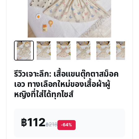
รีวิวเจาะลึก: เสื้อแขนตุ๊กตาสม็อค
เอว ทางเลือกใหม่ของเสื้อผ้าผู้
หญิงที่ใส่ได้ทุกไซส์
฿112
฿218
-64%