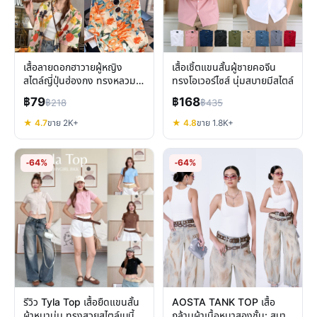
เสื้อลายดอกฮาวายผู้หญิง
เสื้อเชิ้ตแขนสั้นผู้ชายคอจีน
สไตล์ญี่ปุ่นฮ่องกง ทรงหลวม
ทรงโอเวอร์ไซส์ นุ่มสบายมีสไตล์
ใส่สบาย
฿79
฿168
฿218
฿435
★ 4.7
ขาย 2K+
★ 4.8
ขาย 1.8K+
-64%
-64%
รีวิว Tyla Top เสื้อยืดแขนสั้น
AOSTA TANK TOP เสื้อ
ผ้าหนานุ่ม ทรงสวยสไตล์เบบี้ที
กล้ามผ้าเนื้อหนาสองชั้น: สบาย