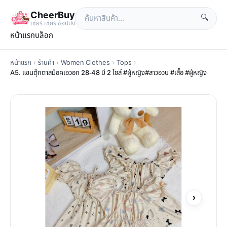
CheerBuy
🔍
เซียร์ เซียร์ ช้อปปิ้ง
หน้าแรก
บล็อก
หน้าแรก
›
ร้านค้า
›
Women Clothes
›
Tops
›
A5. แขนตุ๊กตาสม็อคเอวอก 28-48 มี 2 ไซส์ #ผู้หญิง#สาวอวบ #เสื้อ #ผู้หญิง
›