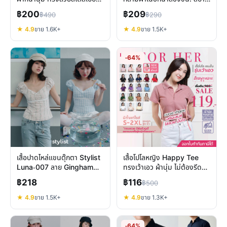
สวมใส่สบาย
มั่นใจ ทุกวัน
฿200
฿209
฿490
฿290
★ 4.9
ขาย 1.6K+
★ 4.9
ขาย 1.5K+
-64%
เสื้อปาดไหล่แขนตุ๊กตา Stylist
เสื้อโปโลหญิง Happy Tee
Luna-007 ลาย Gingham
ทรงเว้าเอว ผ้านุ่ม ไม่ต้องรีด
สวยหวานทุกโอกาส
สวยมั่นใจ ใส่สบาย
฿218
฿116
฿500
★ 4.9
ขาย 1.5K+
★ 4.9
ขาย 1.3K+
-64%