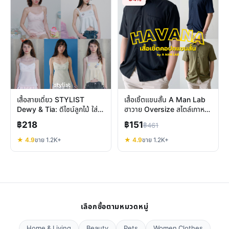
เสื้อสายเดี่ยว STYLIST
เสื้อเชิ้ตแขนสั้น A Man Lab
Dewy & Tia: ดีไซน์ลูกไม้ ใส่
ฮาวาย Oversize สไตล์เกาหลี
สบาย เลือกแบบไหนดี
ใส่สบายเหมาะกับเมืองไทย
฿218
฿151
฿461
★ 4.9
ขาย 1.2K+
★ 4.9
ขาย 1.2K+
เลือกซื้อตามหมวดหมู่
Home & Living
Beauty
Pets
Women Clothes