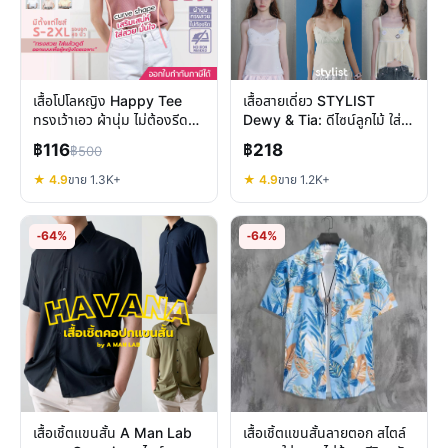
เสื้อโปโลหญิง Happy Tee
เสื้อสายเดี่ยว STYLIST
ทรงเว้าเอว ผ้านุ่ม ไม่ต้องรีด
Dewy & Tia: ดีไซน์ลูกไม้ ใส่
สวยมั่นใจ ใส่สบาย
สบาย เลือกแบบไหนดี
฿116
฿218
฿500
★ 4.9
ขาย 1.3K+
★ 4.9
ขาย 1.2K+
-64%
-64%
เสื้อเชิ้ตแขนสั้น A Man Lab
เสื้อเชิ้ตแขนสั้นลายตอก สไตล์