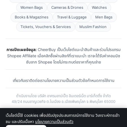
Women Bags
Cameras & Drones
Watches
Books & Magazines
Travel & Luggage
Men Bags
Tickets, Vouchers & Services
Muslim Fashion
การเปิดเผยข้อมูล:
CheerBuy เป็นเว็บไซต์แนะนำสินค้าและร่วมโปรแกรม
Shopee Affiliate เมื่อคลิกซื้อผ่านลิงก์ที่เราแนะนำ เราจะได้รับค่าคอมมิช
ชันจาก Shopee โดยไม่กระทบต่อราคาที่คุณจ่าย
เกี่ยวกับเรา
ติดต่อเรา
นโยบายความเป็นส่วนตัว
ข้อกำหนดการใช้งาน
ดำเนินงานโดย บริษัท อาศรมลาปเป็ด อินเตอร์เน็ต มาร์เก็ตติ้ง จำกัด
49/24 ถนนชาญเวชกิจ ต.ในเมือง อ.เมืองพิษณุโลก จ.พิษณุโลก 65000
© 2026 CheerBuy · cheerbuy.co
เว็บไซต์นี้ใช้ cookies เพื่อปรับปรุงประสบการณ์การใช้งาน วิเคราะห์การเข้า
ชม และปรับเนื้อหา
นโยบายความเป็นส่วนตัว