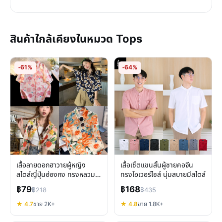
สินค้าใกล้เคียงในหมวด Tops
-61%
-64%
เสื้อลายดอกฮาวายผู้หญิง
เสื้อเชิ้ตแขนสั้นผู้ชายคอจีน
สไตล์ญี่ปุ่นฮ่องกง ทรงหลวม
ทรงโอเวอร์ไซส์ นุ่มสบายมีสไตล์
ใส่สบาย
฿79
฿168
฿218
฿435
★ 4.7
ขาย 2K+
★ 4.8
ขาย 1.8K+