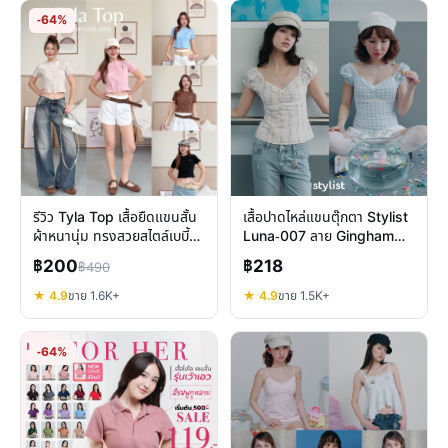
-64%
รีวิว Tyla Top เสื้อยืดแขนสั้น
เสื้อปาดไหล่แขนตุ๊กตา Stylist
ผ้าหนานุ่ม ทรงสวยสไตล์เบบี้ที
Luna-007 ลาย Gingham
สวมใส่สบาย
สวยหวานทุกโอกาส
฿200
฿218
฿490
★ 4.9
ขาย 1.6K+
★ 4.9
ขาย 1.5K+
-64%