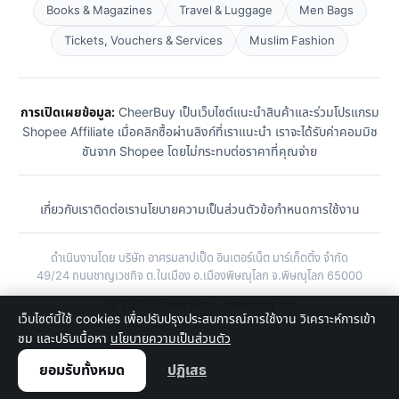
Books & Magazines
Travel & Luggage
Men Bags
Tickets, Vouchers & Services
Muslim Fashion
การเปิดเผยข้อมูล:
CheerBuy เป็นเว็บไซต์แนะนำสินค้าและร่วมโปรแกรม
Shopee Affiliate เมื่อคลิกซื้อผ่านลิงก์ที่เราแนะนำ เราจะได้รับค่าคอมมิช
ชันจาก Shopee โดยไม่กระทบต่อราคาที่คุณจ่าย
เกี่ยวกับเรา
ติดต่อเรา
นโยบายความเป็นส่วนตัว
ข้อกำหนดการใช้งาน
ดำเนินงานโดย บริษัท อาศรมลาปเป็ด อินเตอร์เน็ต มาร์เก็ตติ้ง จำกัด
49/24 ถนนชาญเวชกิจ ต.ในเมือง อ.เมืองพิษณุโลก จ.พิษณุโลก 65000
© 2026 CheerBuy · cheerbuy.co
เว็บไซต์นี้ใช้ cookies เพื่อปรับปรุงประสบการณ์การใช้งาน วิเคราะห์การเข้า
ชม และปรับเนื้อหา
นโยบายความเป็นส่วนตัว
ยอมรับทั้งหมด
ปฏิเสธ