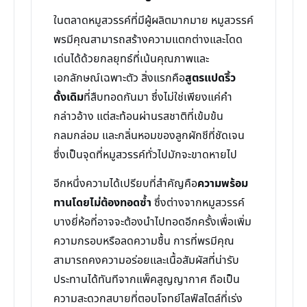
ในตลาดหมูสวรรค์ที่มีผู้ผลิตมากมาย หมูสวรรค์
พรมีคุณสามารถสร้างความแตกต่างและโดด
เด่นได้ด้วยกลยุทธ์ที่เน้นคุณภาพและ
เอกลักษณ์เฉพาะตัว สิ่งแรกคือ
สูตรแปดริ้ว
ดั้งเดิม
ที่สืบทอดกันมา ซึ่งไม่ใช่เพียงแค่คำ
กล่าวอ้าง แต่สะท้อนผ่านรสชาติที่เข้มข้น
กลมกล่อม และกลิ่นหอมของลูกผักชีที่ชัดเจน
ซึ่งเป็นจุดที่หมูสวรรค์ทั่วไปมักจะขาดหายไป
อีกหนึ่งความได้เปรียบที่สำคัญคือ
ความพร้อม
ทานโดยไม่ต้องทอดซ้ำ
ซึ่งต่างจากหมูสวรรค์
บางยี่ห้อที่อาจจะต้องนำไปทอดอีกครั้งเพื่อเพิ่ม
ความกรอบหรือลดความชื้น การที่พรมีคุณ
สามารถคงความอร่อยและเนื้อสัมผัสที่น่ารับ
ประทานได้ทันทีจากแพ็คสูญญากาศ ถือเป็น
ความสะดวกสบายที่ตอบโจทย์ไลฟ์สไตล์ที่เร่ง