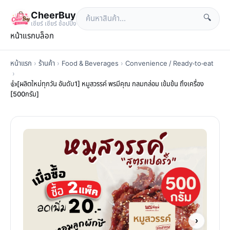
CheerBuy
🔍
เซียร์ เซียร์ ช้อปปิ้ง
หน้าแรก
บล็อก
หน้าแรก
›
ร้านค้า
›
Food & Beverages
›
Convenience / Ready-to-eat
›
👍[ผลิตใหม่ทุกวัน อันดับ1] หมูสวรรค์ พรมีคุณ กลมกล่อม เข้มข้น ถึงเครื่อง
[500กรัม]
›