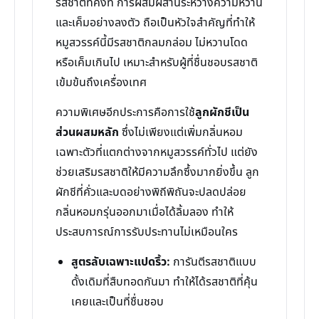
รสชาติที่คงที่ การผสมผสานระหว่างความหวาน
และเค็มอย่างลงตัว ถือเป็นหัวใจสำคัญที่ทำให้
หมูสวรรค์นี้มีรสชาติกลมกล่อม ไม่หวานโดด
หรือเค็มเกินไป เหมาะสำหรับผู้ที่ชื่นชอบรสชาติ
เข้มข้นถึงเครื่องเทศ
ความพิเศษอีกประการคือการใช้
ลูกผักชีเป็น
ส่วนผสมหลัก
ซึ่งไม่เพียงแต่เพิ่มกลิ่นหอม
เฉพาะตัวที่แตกต่างจากหมูสวรรค์ทั่วไป แต่ยัง
ช่วยเสริมรสชาติให้มีความลึกซึ้งมากยิ่งขึ้น ลูก
ผักชีที่คั่วและบดอย่างพิถีพิถันจะปลดปล่อย
กลิ่นหอมกรุ่นออกมาเมื่อได้ลิ้มลอง ทำให้
ประสบการณ์การรับประทานไม่เหมือนใคร
สูตรลับเฉพาะแปดริ้ว:
การันตีรสชาติแบบ
ดั้งเดิมที่สืบทอดกันมา ทำให้ได้รสชาติที่คุ้น
เคยและเป็นที่ชื่นชอบ