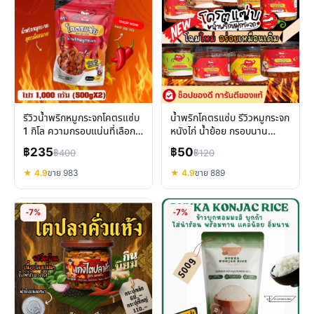
รีวิวน้ำพริกหมูกระจกโคตรแซ่บ
น้ำพริกโคตรแซ่บ รีวิวหมูกระจก
1 กิโล ความกรอบแน่นที่เลือก
หนังไก่ น้ำย้อย กรอบนาน
ได้
หลากรส
฿235
฿50
฿400
฿120
★ 4.9
ขาย 983
★ 4.9
ขาย 889
-7%
-7%