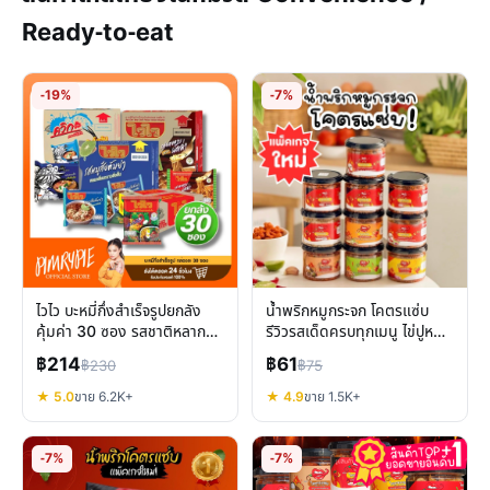
Ready-to-eat
-19%
-7%
ไวไว บะหมี่กึ่งสำเร็จรูปยกลัง
น้ำพริกหมูกระจก โคตรแซ่บ
คุ้มค่า 30 ซอง รสชาติหลาก
รีวิวรสเด็ดครบทุกเมนู ไข่ปูหนัง
หลาย ตอบโจทย์ทุกมื้อ
ไก่กรอบ
฿214
฿61
฿230
฿75
★ 5.0
ขาย 6.2K+
★ 4.9
ขาย 1.5K+
-7%
-7%