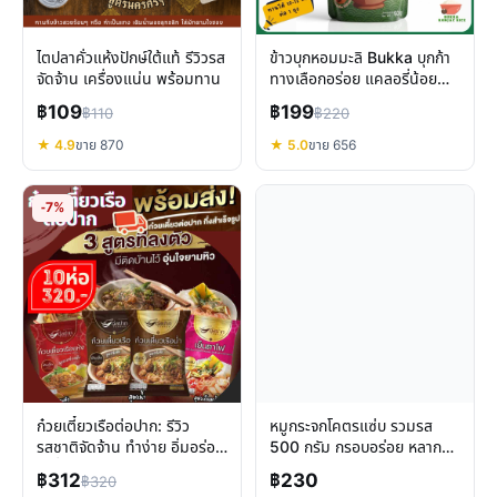
ไตปลาคั่วแห้งปักษ์ใต้แท้ รีวิวรส
ข้าวบุกหอมมะลิ Bukka บุกก้า
จัดจ้าน เครื่องแน่น พร้อมทาน
ทางเลือกอร่อย แคลอรี่น้อย
คุมน้ำตาล พร้อมทาน
฿109
฿199
฿110
฿220
★ 4.9
ขาย 870
★ 5.0
ขาย 656
-7%
ก๋วยเตี๋ยวเรือต่อปาก: รีวิว
หมูกระจกโคตรแซ่บ รวมรส
รสชาติจัดจ้าน ทำง่าย อิ่มอร่อย
500 กรัม กรอบอร่อย หลากรส
ได้ที่บ้าน
ไม่ซ้ำใคร
฿312
฿230
฿320