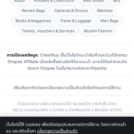
Audio
Hobbies & Collections
Men Shoes
อื่นๆ
Women Bags
Cameras & Drones
Watches
Books & Magazines
Travel & Luggage
Men Bags
Tickets, Vouchers & Services
Muslim Fashion
การเปิดเผยข้อมูล:
CheerBuy เป็นเว็บไซต์แนะนำสินค้าและร่วมโปรแกรม
Shopee Affiliate เมื่อคลิกซื้อผ่านลิงก์ที่เราแนะนำ เราจะได้รับค่าคอมมิช
ชันจาก Shopee โดยไม่กระทบต่อราคาที่คุณจ่าย
เกี่ยวกับเรา
ติดต่อเรา
นโยบายความเป็นส่วนตัว
ข้อกำหนดการใช้งาน
ดำเนินงานโดย บริษัท อาศรมลาปเป็ด อินเตอร์เน็ต มาร์เก็ตติ้ง จำกัด
49/24 ถนนชาญเวชกิจ ต.ในเมือง อ.เมืองพิษณุโลก จ.พิษณุโลก 65000
© 2026 CheerBuy · cheerbuy.co
เว็บไซต์นี้ใช้ cookies เพื่อปรับปรุงประสบการณ์การใช้งาน วิเคราะห์การเข้า
ชม และปรับเนื้อหา
นโยบายความเป็นส่วนตัว