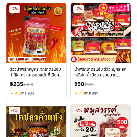
-7%
-7%
รีวิวน้ำพริกหมูกระจกโคตรแซ่บ
น้ำพริกโคตรแซ่บ รีวิวหมูกระจก
1 กิโล ความกรอบแน่นที่เลือก
หนังไก่ น้ำย้อย กรอบนาน
ได้
หลากรส
฿235
฿50
฿400
฿120
★ 4.9
ขาย 983
★ 4.9
ขาย 889
-7%
-7%