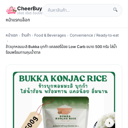
CheerBuy
🔍
เซียร์ เซียร์ ช้อปปิ้ง
หน้าแรก
บล็อก
หน้าแรก
›
ร้านค้า
›
Food & Beverages
›
Convenience / Ready-to-eat
›
ข้าวบุกหอมมะลิ Bukka บุกก้า แคลลอรี่น้อย Low Carb ขนาด 500 กรัม ใส่น้ำ
ร้อนพร้อมทานคุมน้ำตาล
›