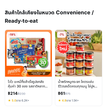
สินค้าใกล้เคียงในหมวด Convenience /
Ready-to-eat
-19%
-7%
ไวไว บะหมี่กึ่งสำเร็จรูปยกลัง
น้ำพริกหมูกระจก โคตรแซ่บ
คุ้มค่า 30 ซอง รสชาติหลาก
รีวิวรสเด็ดครบทุกเมนู ไข่ปูหนัง
หลาย ตอบโจทย์ทุกมื้อ
ไก่กรอบ
฿214
฿61
฿230
฿75
★ 5.0
ขาย 6.2K+
★ 4.9
ขาย 1.5K+