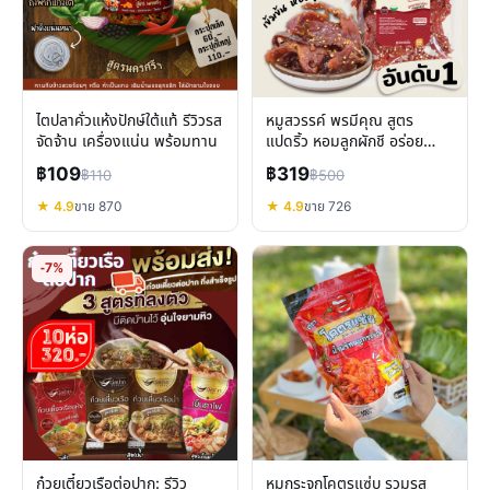
ไตปลาคั่วแห้งปักษ์ใต้แท้ รีวิวรส
หมูสวรรค์ พรมีคุณ สูตร
จัดจ้าน เครื่องแน่น พร้อมทาน
แปดริ้ว หอมลูกผักชี อร่อย
กลมกล่อม พร้อมทาน 500g
฿109
฿319
฿110
฿500
★ 4.9
ขาย 870
★ 4.9
ขาย 726
-7%
ก๋วยเตี๋ยวเรือต่อปาก: รีวิว
หมูกระจกโคตรแซ่บ รวมรส