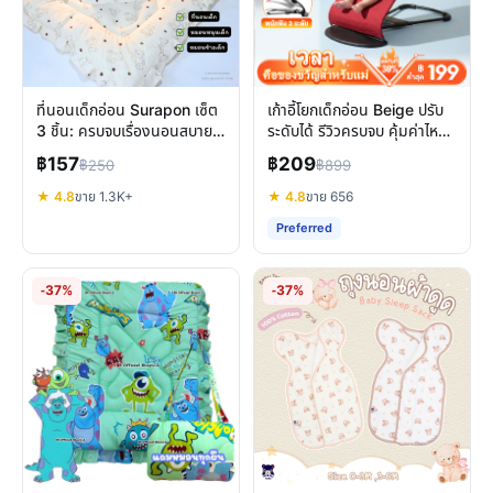
ที่นอนเด็กอ่อน Surapon เซ็ต
เก้าอี้โยกเด็กอ่อน Beige ปรับ
3 ชิ้น: ครบจบเรื่องนอนสบาย
ระดับได้ รีวิวครบจบ คุ้มค่าไหม
สำหรับเด็กแรกเกิด
สำหรับลูกน้อย
฿157
฿209
฿250
฿899
★ 4.8
ขาย 1.3K+
★ 4.8
ขาย 656
Preferred
-37%
-37%