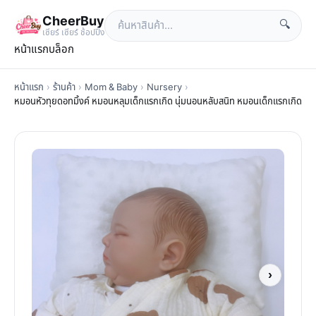
CheerBuy
🔍
เซียร์ เซียร์ ช้อปปิ้ง
หน้าแรก
บล็อก
หน้าแรก
›
ร้านค้า
›
Mom & Baby
›
Nursery
›
หมอนหัวทุยดอทมิ้งค์ หมอนหลุมเด็กแรกเกิด นุ่มนอนหลับสนิท หมอนเด็กแรกเกิด
›