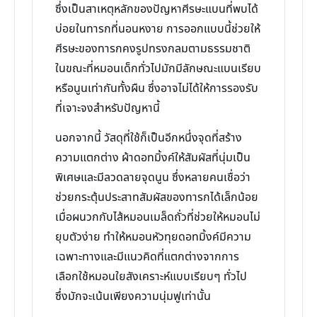
ซึ่งเป็นสาเหตุหลักของปัญหาศีรษะแบนที่พบได้
บ่อยในทารกที่นอนหงาย การออกแบบนี้ช่วยให้
ศีรษะของทารกคงรูปทรงกลมตามธรรมชาติ
ในขณะที่หมอนเด็กทั่วไปมักมีลักษณะแบนเรียบ
หรือนูนเท่ากันทั้งผืน ซึ่งอาจไม่ได้ให้การรองรับ
ที่เจาะจงสำหรับปัญหานี้
นอกจากนี้ วัสดุที่ใช้ก็เป็นอีกหนึ่งจุดที่สร้าง
ความแตกต่าง ผ้าดอทมิ้งค์ให้สัมผัสที่นุ่มเป็น
พิเศษและมีลวดลายจุดนูน ซึ่งหลายคนเชื่อว่า
ช่วยกระตุ้นประสาทสัมผัสของทารกได้เล็กน้อย
เมื่อผนวกกับไส้หมอนเมล็ดถั่วที่ช่วยให้หมอนไม่
ยุบตัวง่าย ทำให้หมอนหัวทุยดอทมิ้งค์มีความ
เฉพาะทางและมีแนวคิดที่แตกต่างจากการ
เลือกใช้หมอนใยสังเคราะห์แบบเรียบๆ ทั่วไป
ซึ่งมักจะเน้นเพียงความนุ่มฟูเท่านั้น