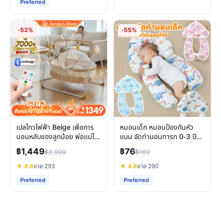
Preferred
-52%
-55%
เปลไกวไฟฟ้า Beige เพื่อการ
หมอนเด็ก หมอนป้องกันหัว
นอนหลับของลูกน้อย พ่อแม่ได้
แบน จัดท่านอนทารก 0-3 ปี
พักผ่อนเต็มที่
นุ่มสบายเหมือนแม่กอด
฿1,449
฿76
฿2,999
฿169
★ 4.6
ขาย 293
★ 4.8
ขาย 290
Preferred
Preferred