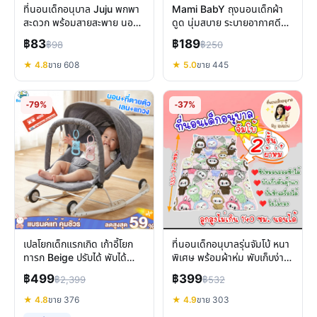
ที่นอนเด็กอนุบาล Juju พกพา
Mami BabY ถุงนอนเด็กผ้า
สะดวก พร้อมสายสะพาย นอน
ดูด นุ่มสบาย ระบายอากาศดี
สบาย ซักง่าย
ทางเลือกเพื่อการนอนหลับ
฿83
฿189
฿98
฿250
ทารก
★ 4.8
ขาย 608
★ 5.0
ขาย 445
-79%
-37%
เปลโยกเด็กแรกเกิด เก้าอี้โยก
ที่นอนเด็กอนุบาลรุ่นจัมโบ้ หนา
ทารก Beige ปรับได้ พับได้
พิเศษ พร้อมผ้าห่ม พับเก็บง่าย
ใช้ได้ถึง 3 ขวบ
พกพาสะดวก
฿499
฿399
฿2,399
฿532
★ 4.8
ขาย 376
★ 4.9
ขาย 303