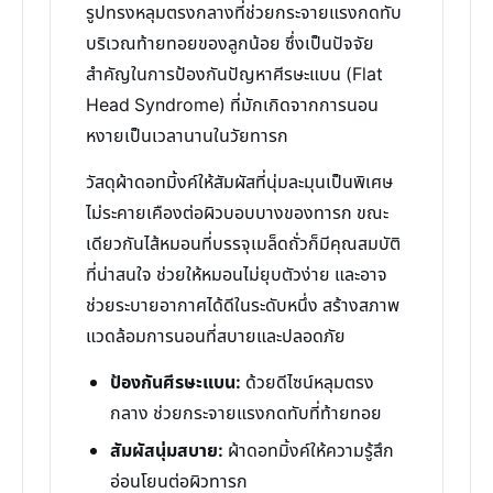
รูปทรงหลุมตรงกลางที่ช่วยกระจายแรงกดทับ
บริเวณท้ายทอยของลูกน้อย ซึ่งเป็นปัจจัย
สำคัญในการป้องกันปัญหาศีรษะแบน (Flat
Head Syndrome) ที่มักเกิดจากการนอน
หงายเป็นเวลานานในวัยทารก
วัสดุผ้าดอทมิ้งค์ให้สัมผัสที่นุ่มละมุนเป็นพิเศษ
ไม่ระคายเคืองต่อผิวบอบบางของทารก ขณะ
เดียวกันไส้หมอนที่บรรจุเมล็ดถั่วก็มีคุณสมบัติ
ที่น่าสนใจ ช่วยให้หมอนไม่ยุบตัวง่าย และอาจ
ช่วยระบายอากาศได้ดีในระดับหนึ่ง สร้างสภาพ
แวดล้อมการนอนที่สบายและปลอดภัย
ป้องกันศีรษะแบน:
ด้วยดีไซน์หลุมตรง
กลาง ช่วยกระจายแรงกดทับที่ท้ายทอย
สัมผัสนุ่มสบาย:
ผ้าดอทมิ้งค์ให้ความรู้สึก
อ่อนโยนต่อผิวทารก