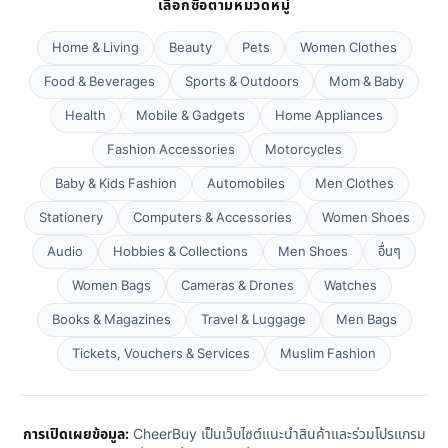
เลือกซื้อตามหมวดหมู่
Home & Living
Beauty
Pets
Women Clothes
Food & Beverages
Sports & Outdoors
Mom & Baby
Health
Mobile & Gadgets
Home Appliances
Fashion Accessories
Motorcycles
Baby & Kids Fashion
Automobiles
Men Clothes
Stationery
Computers & Accessories
Women Shoes
Audio
Hobbies & Collections
Men Shoes
อื่นๆ
Women Bags
Cameras & Drones
Watches
Books & Magazines
Travel & Luggage
Men Bags
Tickets, Vouchers & Services
Muslim Fashion
การเปิดเผยข้อมูล:
CheerBuy เป็นเว็บไซต์แนะนำสินค้าและร่วมโปรแกรม