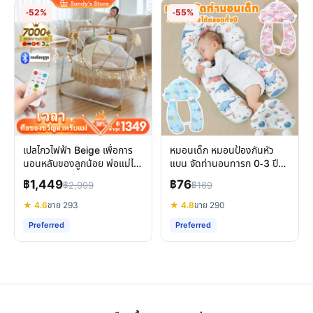
-52%
-55%
เปลไกวไฟฟ้า Beige เพื่อการ
หมอนเด็ก หมอนป้องกันหัว
นอนหลับของลูกน้อย พ่อแม่ได้
แบน จัดท่านอนทารก 0-3 ปี
พักผ่อนเต็มที่
นุ่มสบายเหมือนแม่กอด
฿1,449
฿76
฿2,999
฿169
★ 4.6
ขาย 293
★ 4.8
ขาย 290
Preferred
Preferred