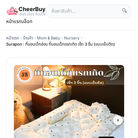
CheerBuy
🔍
เซียร์ เซียร์ ช้อปปิ้ง
หน้าแรก
บล็อก
หน้าแรก
›
ร้านค้า
›
Mom & Baby
›
Nursery
›
Surapon : ที่นอนเด็กอ่อน ที่นอนเด็กแรกเกิด เช็ท 3 ชิ้น (แบบเย็บติด)
›