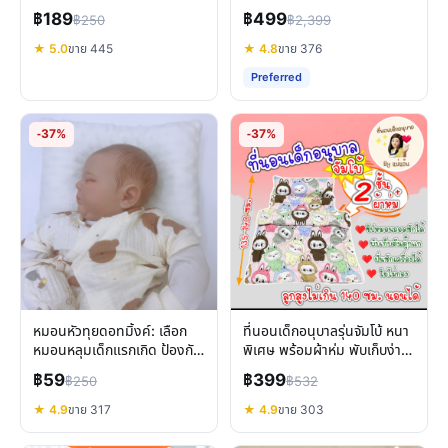
ทางเลือกเพื่อการนอนหลับ
ใช้ได้ถึง 3 ขวบ
฿189
฿499
฿250
฿2,399
ทารก
★ 5.0
ขาย 445
★ 4.8
ขาย 376
Preferred
-37%
-37%
หมอนหัวทุยดอทมิ้งค์: เลือก
ที่นอนเด็กอนุบาลรุ่นจัมโบ้ หนา
หมอนหลุมเด็กแรกเกิด ป้องกัน
พิเศษ พร้อมผ้าห่ม พับเก็บง่าย
หัวแบน นอนสบาย
พกพาสะดวก
฿59
฿399
฿250
฿532
★ 4.9
ขาย 317
★ 4.9
ขาย 303