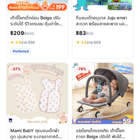
เก้าอี้โยกเด็กอ่อน Beige ปรับ
ที่นอนเด็กอนุบาล Juju พกพา
ระดับได้ รีวิวครบจบ คุ้มค่าไหม
สะดวก พร้อมสายสะพาย นอน
สำหรับลูกน้อย
สบาย ซักง่าย
฿209
฿83
฿899
฿98
★ 4.8
ขาย 656
★ 4.8
ขาย 608
Preferred
-37%
-79%
Mami BabY ถุงนอนเด็กผ้า
เปลโยกเด็กแรกเกิด เก้าอี้โยก
ดูด นุ่มสบาย ระบายอากาศดี
ทารก Beige ปรับได้ พับได้