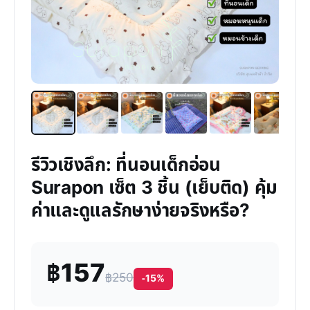
รีวิวเชิงลึก: ที่นอนเด็กอ่อน
Surapon เซ็ต 3 ชิ้น (เย็บติด) คุ้ม
ค่าและดูแลรักษาง่ายจริงหรือ?
฿157
฿250
-15%