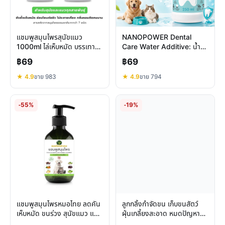
แชมพูสมุนไพรสุนัขแมว
NANOPOWER Dental
1000ml ไล่เห็บหมัด บรรเทา
Care Water Additive: น้ำยา
ผิวหนัง บำรุงขนสวย ปลอดภัย
ผสมน้ำลดกลิ่นปากหินปูนหมา
฿69
฿69
แมว
★ 4.9
ขาย 983
★ 4.9
ขาย 794
-55%
-19%
แชมพูสมุนไพรหมอไทย ลดคัน
ลูกกลิ้งกำจัดขน เก็บขนสัตว์
เห็บหมัด ขนร่วง สุนัขแมว แก้
ฝุ่นเกลี้ยงสะอาด หมดปัญหา
ปัญหาผิวหนัง
เสื้อผ้าติดขน