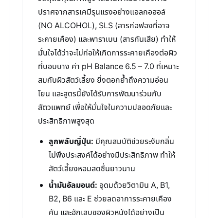
ปราศจากสารเคมีรุนแรงอย่างแอลกอฮอล์
(NO ALCOHOL), SLS (สารก่อฟองที่อาจ
ระคายเคือง) และพาราเบน (สารกันเสีย) ทำให้
มั่นใจได้ว่าจะไม่ก่อให้เกิดการระคายเคืองต่อผิว
ที่บอบบาง ค่า pH Balance 6.5 – 7.0 ที่เหมาะ
สมกับผิวสัตว์เลี้ยง ยิ่งตอกย้ำถึงความอ่อน
โยน และสูตรนี้ยังได้รับการพัฒนาร่วมกับ
สัตวแพทย์ เพื่อให้มั่นใจในความปลอดภัยและ
ประสิทธิภาพสูงสุด
ลูกพลับญี่ปุ่น:
มีคุณสมบัติช่วยระงับกลิ่น
ไม่พึงประสงค์ได้อย่างมีประสิทธิภาพ ทำให้
สัตว์เลี้ยงหอมสดชื่นยาวนาน
น้ำมันอัลมอนด์:
อุดมด้วยวิตามิน A, B1,
B2, B6 และ E ช่วยลดอาการระคายเคือง
คัน และอักเสบของผิวหนังได้อย่างเป็น