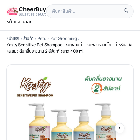
CheerBuy
🔍
เซียร์ เซียร์ ช้อปปิ้ง
หน้าแรก
บล็อก
หน้าแรก
›
ร้านค้า
›
Pets
›
Pet Grooming
›
Kasty Sensitive Pet Shampoo แชมพูอาบน้ำ แชมพูสูตรอ่อนโยน สำหรับสุนัข
และแมว ดับกลิ่นยาวนาน 2 สัปดาห์ ขนาด 400 ml.
›