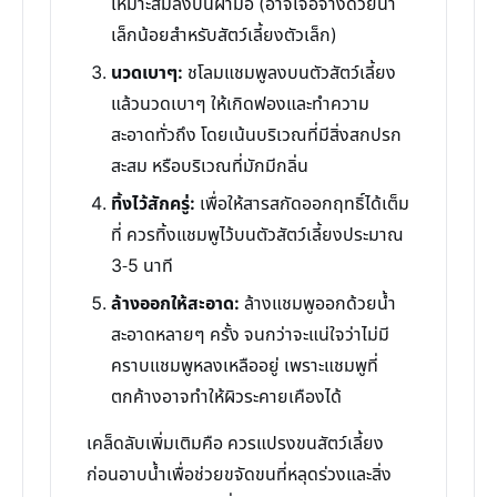
เหมาะสมลงบนฝ่ามือ (อาจเจือจางด้วยน้ำ
เล็กน้อยสำหรับสัตว์เลี้ยงตัวเล็ก)
นวดเบาๆ:
ชโลมแชมพูลงบนตัวสัตว์เลี้ยง
แล้วนวดเบาๆ ให้เกิดฟองและทำความ
สะอาดทั่วถึง โดยเน้นบริเวณที่มีสิ่งสกปรก
สะสม หรือบริเวณที่มักมีกลิ่น
ทิ้งไว้สักครู่:
เพื่อให้สารสกัดออกฤทธิ์ได้เต็ม
ที่ ควรทิ้งแชมพูไว้บนตัวสัตว์เลี้ยงประมาณ
3-5 นาที
ล้างออกให้สะอาด:
ล้างแชมพูออกด้วยน้ำ
สะอาดหลายๆ ครั้ง จนกว่าจะแน่ใจว่าไม่มี
คราบแชมพูหลงเหลืออยู่ เพราะแชมพูที่
ตกค้างอาจทำให้ผิวระคายเคืองได้
เคล็ดลับเพิ่มเติมคือ ควรแปรงขนสัตว์เลี้ยง
ก่อนอาบน้ำเพื่อช่วยขจัดขนที่หลุดร่วงและสิ่ง