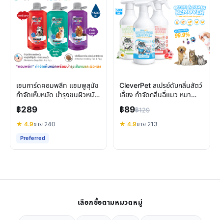
เชนการ์ดคอมพลีท แชมพูสุนัข
CleverPet สเปรย์ดับกลิ่นสัตว์
กำจัดเห็บหมัด บำรุงขนผิวหนัง
เลี้ยง กำจัดกลิ่นฉี่แมว หมา
ครบวงจร
ขจัดแบคทีเรีย 99.9%
฿289
฿89
฿129
★ 4.9
ขาย 240
★ 4.9
ขาย 213
Preferred
เลือกซื้อตามหมวดหมู่