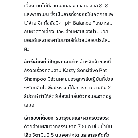
เนื่องจากไม่มีส่วนผสมของแอลกอฮอล์ SLS
และพาราเบน ซึ่งเป็นสารที่อาจก่อให้เกิดการแพ้
ได้ง่าย อีกทั้งยังมีค่า pH Balance ที่เหมาะสม
กับผิวสัตว์เลี้ยง และมีส่วนผสมของน้ำมันอัล
มอนด์และดอกคาโมมายล์ที่ช่วยปลอบประโลม
ผิว
สัตว์เลี้ยงที่มีปัญหากลิ่นตัว:
สำหรับเจ้าของที่
กังวลเรื่องกลิ่นสาบ Kasty Sensitive Pet
Shampoo มีส่วนผสมของลูกพลับญี่ปุ่นที่ช่วย
ระงับกลิ่นไม่พึงประสงค์ได้อย่างยาวนานถึง 2
สัปดาห์ ทำให้สัตว์เลี้ยงมีกลิ่นตัวหอมสะอาดอยู่
เสมอ
เจ้าของที่ต้องการบำรุงขนและผิวครบวงจร:
ด้วยส่วนผสมจากธรรมชาติ 7 ชนิด เช่น น้ำมัน
โอ๊ต วิตามินบี 5 นมฮอกไกโด และสารสกัดถั่ว