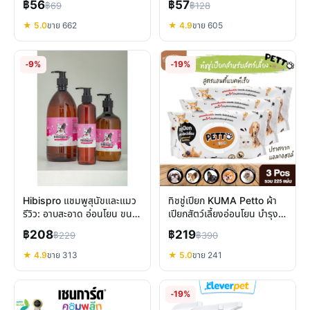
฿56
฿57
฿69
฿128
★ 5.0
ขาย 662
★ 4.9
ขาย 605
-9%
-19%
Hibispro แชมพูสุนัขและแมว
ทิชชู่เปียก KUMA Petto ผ้า
รีวิว: อาบสะอาด อ่อนโยน ขน
เปียกสัตว์เลี้ยงอ่อนโยน บำรุง
สวย ลดระคายเคือง
ขน ดับกลิ่น
฿208
฿219
฿229
฿390
★ 4.9
ขาย 313
★ 5.0
ขาย 241
-19%