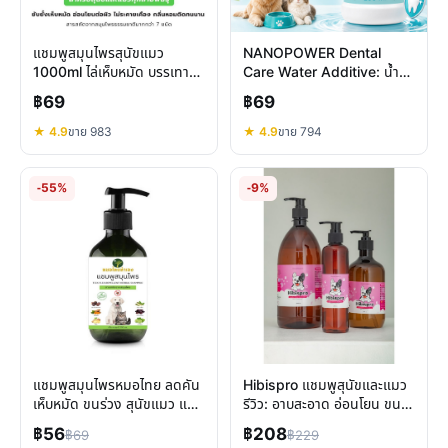
แชมพูสมุนไพรสุนัขแมว
NANOPOWER Dental
1000ml ไล่เห็บหมัด บรรเทา
Care Water Additive: น้ำยา
ผิวหนัง บำรุงขนสวย ปลอดภัย
ผสมน้ำลดกลิ่นปากหินปูนหมา
฿69
฿69
แมว
★ 4.9
ขาย 983
★ 4.9
ขาย 794
-55%
-9%
แชมพูสมุนไพรหมอไทย ลดคัน
Hibispro แชมพูสุนัขและแมว
เห็บหมัด ขนร่วง สุนัขแมว แก้
รีวิว: อาบสะอาด อ่อนโยน ขน
ปัญหาผิวหนัง
สวย ลดระคายเคือง
฿56
฿208
฿69
฿229