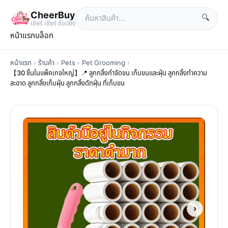
CheerBuy
🔍
เซียร์ เซียร์ ช้อปปิ้ง
หน้าแรก
บล็อก
หน้าแรก
›
ร้านค้า
›
Pets
›
Pet Grooming
›
【30 ชิ้นในแพ็คเกจใหญ่】📍 ลูกกลิ้งกำจัดขน เก็บขนและฝุ่น ลูกกลิ้งทำความ
สะอาด ลูกกลิ้งเก็บฝุ่น ลูกกลิ้งดักฝุ่น ที่เก็บขน
›