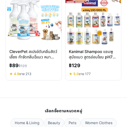
CleverPet สเปรย์ดับกลิ่นสัตว์
Kanimal Shampoo แชมพู
เลี้ยง กำจัดกลิ่นฉี่แมว หมา
สุนัขแมว สูตรอ่อนโยน pH7
ขจัดแบคทีเรีย 99.9%
บำรุงขนสัตว์เลี้ยง
฿89
฿129
฿129
★ 4.9
ขาย 213
★ 5.0
ขาย 177
เลือกซื้อตามหมวดหมู่
Home & Living
Beauty
Pets
Women Clothes