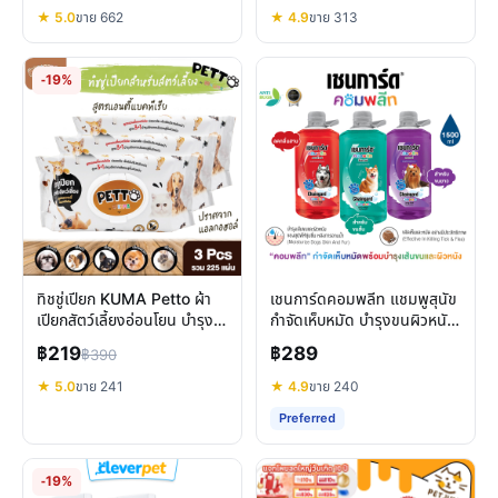
★ 5.0
ขาย 662
★ 4.9
ขาย 313
-19%
ทิชชู่เปียก KUMA Petto ผ้า
เชนการ์ดคอมพลีท แชมพูสุนัข
เปียกสัตว์เลี้ยงอ่อนโยน บำรุง
กำจัดเห็บหมัด บำรุงขนผิวหนัง
ขน ดับกลิ่น
ครบวงจร
฿219
฿289
฿390
★ 5.0
ขาย 241
★ 4.9
ขาย 240
Preferred
-19%