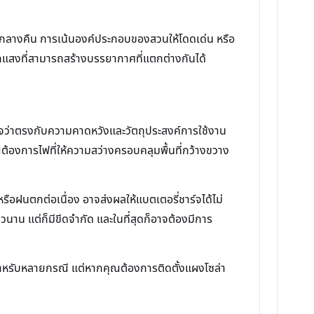
ากลางคืน การเน้นองค์ประกอบของสวนให้โดดเด่น หรือ
ือกแสงที่สามารถสร้างบรรยากาศที่แตกต่างกันได้
่นใจว่าตรงกับความคาดหวังและวัตถุประสงค์การใช้งาน
องการไฟที่ให้ความสว่างครอบคลุมพื้นที่กว้างขวาง
อฝนตกต่อเนื่อง อาจส่งผลให้แบตเตอรี่ชาร์จได้ไม่
นาน แต่ก็มีขีดจำกัด และในที่สุดก็อาจต้องมีการ
สำหรับหลายกรณี แต่หากคุณต้องการติดตั้งแผงโซล่า