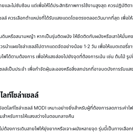
ยและไม่ซับซ้อน แต่เพื่อให้ได้ประสิทธิภาพการใช้งานสูงสุด ควรปฏิบัติต
ลล์ ควรเลือกตำแหน่งที่ได้รับแสงแดดโดยตรงตลอดวันมากที่สุด เพื่อให้ส
นดินหรือสนามหญ้า หากเป็นรุ่นติดผนัง ให้ยึดติดกับผนังหรือเสาให้มั่นค
รนำแผงโซล่าเซลล์ไปตากแดดจัดอย่างน้อย 1-2 วัน เพื่อให้แบตเตอรี่ชาร์
ด้ตามต้องการ เพื่อให้แสงส่องไปยังจุดที่ต้องการเน้น เช่น ต้นไม้ รูปป
ซลล์เป็นประจำ เพื่อกำจัดฝุ่นละอองหรือสิ่งสกปรกที่อาจบดบังการรับแส
ลท์โซล่าเซลล์
อตไลท์โซล่าเซลล์ MODI เหมาะอย่างยิ่งสำหรับผู้ที่ต้องการลดภาระค่
มเติมสำหรับการให้แสงสว่างในตอนกลางคืน
ี่ไม่ต้องการเดินสายไฟให้ยุ่งยากหรือเจาะผนังหลายจุด รุ่นนี้เป็นทางเลือ