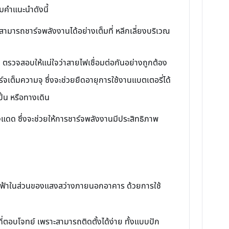
ามคำแนะนำดังนี้
ามารถชาร์จพลังงานได้อย่างเต็มที่ หลีกเลี่ยงบริเวณ
ง ตรวจสอบให้แน่ใจว่าสายไฟเชื่อมต่อกันอย่างถูกต้อง
จเต็มความจุ ซึ่งจะช่วยยืดอายุการใช้งานแบตเตอรี่ได้
ั้น หรือทางเดิน
งแดด ซึ่งจะช่วยให้การชาร์จพลังงานมีประสิทธิภาพ
าไฟฟ้าในส่วนของแสงสว่างภายนอกอาคาร ด้วยการใช้
กที่ตอบโจทย์ เพราะสามารถติดตั้งได้ง่าย ทั้งแบบปัก