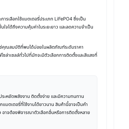
ะการเลือกใช้แบตเตอรี่ประเภท LiFePO4 ซึ่งเป็น
นมั่นใจได้ถึงความคุ้มค่าในระยะยาว และลดความจำเป็น
ช่คุณสมบัติที่พบได้บ่อยในผลิตภัณฑ์ระดับราคา
ล่าเซลล์ทั่วไปที่มักจะมีตัวเลือกการติดตั้งและสีแสงที่
่ประหยัดพลังงาน ติดตั้งง่าย และมีความทนทาน
บตเตอรี่ที่ใช้งานได้ยาวนาน สินค้านี้อาจเป็นคำ
อง อาจต้องพิจารณาตัวเลือกอื่นหรือการติดตั้งหลาย