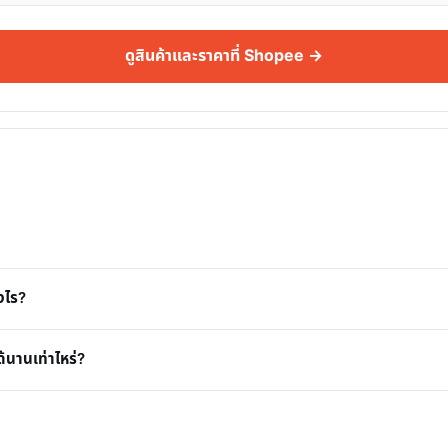
ดูสินค้าและราคาที่ Shopee →
งไร?
้นานเท่าไหร่?