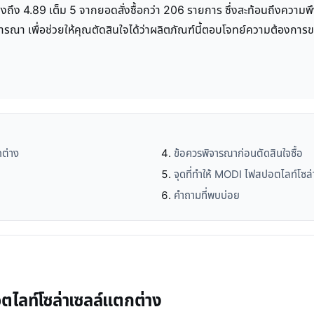
่ยสูงถึง 4.89 เต็ม 5 จากยอดสั่งซื้อกว่า 206 รายการ ซึ่งสะท้อนถึงความ
จารณา เพื่อช่วยให้คุณตัดสินใจได้ว่าผลิตภัณฑ์นี้ตอบโจทย์ความต้องการ
กต่าง
ข้อควรพิจารณาก่อนตัดสินใจซื้อ
จุดที่ทำให้ MODI ไฟสปอตไลท์โซล่
คำถามที่พบบ่อย
ตไลท์โซล่าเซลล์แตกต่าง