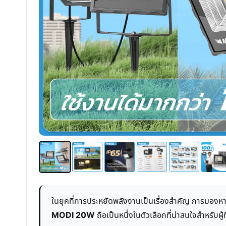
ในยุคที่การประหยัดพลังงานเป็นเรื่องสำคัญ การมองหา
MODI 20W
ถือเป็นหนึ่งในตัวเลือกที่น่าสนใจสำหรับผ