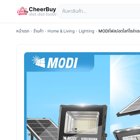
CheerBuy
เซียร์ เซียร์ ช้อปปิ้ง
หน้าแรก
›
ร้านค้า
›
Home & Living
›
Lighting
›
MODIไฟสปอตไลท์โซล่าเซลล