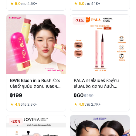
★ 5.0
ขาย 4.5K+
★ 5.0
ขาย 4.1K+
-78%
BWB Blush in a Rush รีวิว:
PALA อายไลเนอร์ หัวพู่กัน
บลัชฉ่ำคุมมัน ติดทน เบลอผิว
เส้นคมชัด ติดทน กันน้ำ
สวยเร่งด่วน
แบรนด์ไทย คุ้มค่า?
฿199
฿60
฿269
★ 4.9
ขาย 2.8K+
★ 4.9
ขาย 2.7K+
-20%