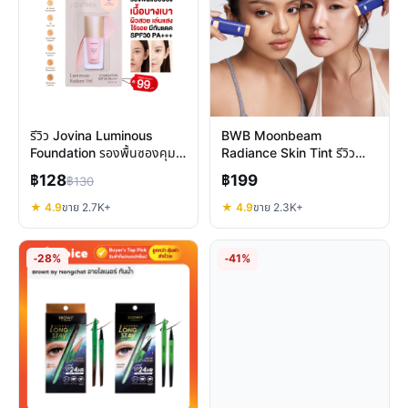
รีวิว Jovina Luminous
BWB Moonbeam
Foundation รองพื้นซองคุม
Radiance Skin Tint รีวิว
มัน ปกปิดเนียน SPF30
สกินทินต์ผิวสวยไว เบลอรูขุม
฿128
฿199
฿130
ขน คุมมัน
★ 4.9
ขาย 2.7K+
★ 4.9
ขาย 2.3K+
-28%
-41%