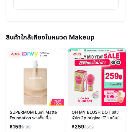
สินค้าใกล้เคียงในหมวด Makeup
-54%
-20%
SUPERMOM Lumi Matte
OH MY BLUSH DOT บลัช
Foundation รองพื้นเนื้อ
หัวโต 2p original รีวิว แก้มใส
บางเบา ปกปิดดีติดทนตลอดวัน
ติดทน 12 ชม.
฿159
฿259
฿199
฿559