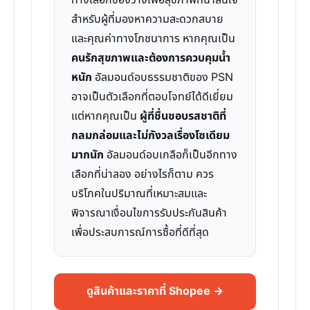
ทางเลือกของว่างเพื่อสุขภาพที่น่าสนใจ
สำหรับผู้ที่มองหาความสะดวกสบาย
และคุณค่าทางโภชนาการ หากคุณเป็น
คนรักสุขภาพและต้องการควบคุมน้ำ
หนัก
อัลมอนด์อบธรรมชาติของ PSN
อาจเป็นตัวเลือกที่ตอบโจทย์ได้ดีเยี่ยม
แต่หากคุณเป็น
ผู้ที่ชื่นชอบรสชาติที่
กลมกล่อมและไม่กังวลเรื่องโซเดียม
มากนัก
อัลมอนด์อบเกลือก็เป็นอีกทาง
เลือกที่น่าลอง อย่างไรก็ตาม ควร
บริโภคในปริมาณที่เหมาะสมและ
พิจารณาเงื่อนไขการรับประกันสินค้า
เพื่อประสบการณ์การซื้อที่ดีที่สุด
ดูสินค้าและราคาที่ Shopee →