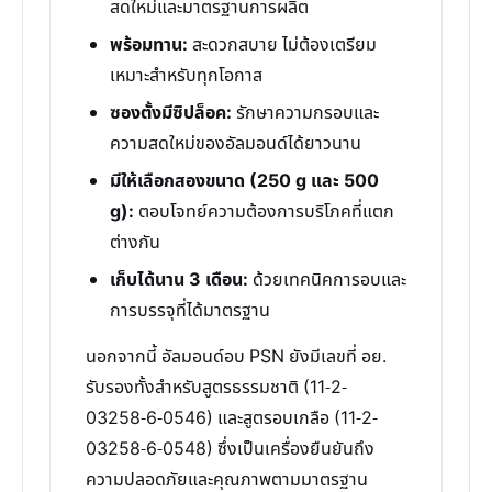
สดใหม่และมาตรฐานการผลิต
พร้อมทาน:
สะดวกสบาย ไม่ต้องเตรียม
เหมาะสำหรับทุกโอกาส
ซองตั้งมีซิปล็อค:
รักษาความกรอบและ
ความสดใหม่ของอัลมอนด์ได้ยาวนาน
มีให้เลือกสองขนาด (250 g และ 500
g):
ตอบโจทย์ความต้องการบริโภคที่แตก
ต่างกัน
เก็บได้นาน 3 เดือน:
ด้วยเทคนิคการอบและ
การบรรจุที่ได้มาตรฐาน
นอกจากนี้ อัลมอนด์อบ PSN ยังมีเลขที่ อย.
รับรองทั้งสำหรับสูตรธรรมชาติ (11-2-
03258-6-0546) และสูตรอบเกลือ (11-2-
03258-6-0548) ซึ่งเป็นเครื่องยืนยันถึง
ความปลอดภัยและคุณภาพตามมาตรฐาน