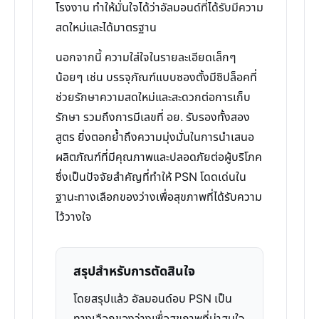
โรงงาน ทำให้มั่นใจได้ว่าอัลมอนด์ที่ได้รับมีความ
สดใหม่และได้มาตรฐาน
นอกจากนี้ ความใส่ใจในรายละเอียดเล็กๆ
น้อยๆ เช่น บรรจุภัณฑ์แบบซองตั้งมีซิปล็อคที่
ช่วยรักษาความสดใหม่และสะดวกต่อการเก็บ
รักษา รวมถึงการมีเลขที่ อย. รับรองทั้งสอง
สูตร ยิ่งตอกย้ำถึงความมุ่งมั่นในการนำเสนอ
ผลิตภัณฑ์ที่มีคุณภาพและปลอดภัยต่อผู้บริโภค
ซึ่งเป็นปัจจัยสำคัญที่ทำให้ PSN โดดเด่นใน
ฐานะทางเลือกของว่างเพื่อสุขภาพที่ได้รับความ
ไว้วางใจ
สรุปสำหรับการตัดสินใจ
โดยสรุปแล้ว อัลมอนด์อบ PSN เป็น