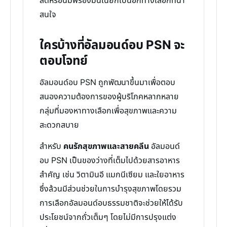
สดหรือนมพร่องมันเนยก็เป็นอีกทางเลือกที่น่า
สนใจ
ใครบ้างที่อัลมอนด์อบ PSN จะ
ตอบโจทย์
อัลมอนด์อบ PSN ถูกพัฒนาขึ้นมาเพื่อตอบ
สนองความต้องการของผู้บริโภคหลากหลาย
กลุ่มที่มองหาทางเลือกเพื่อสุขภาพและความ
สะดวกสบาย
สำหรับ
คนรักสุขภาพและสายคลีน
อัลมอนด์
อบ PSN เป็นของว่างที่เต็มไปด้วยสารอาหาร
สำคัญ เช่น วิตามินอี แมกนีเซียม และใยอาหาร
ซึ่งล้วนมีส่วนช่วยในการบำรุงสุขภาพโดยรวม
การเลือกอัลมอนด์อบธรรมชาติจะช่วยให้ได้รับ
ประโยชน์จากถั่วเต็มๆ โดยไม่มีการปรุงแต่ง