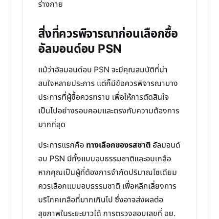
ร่างกาย
สิ่งที่ควรพิจารณาก่อนเลือกซื้อ
อัลมอนด์อบ PSN
แม้ว่าอัลมอนด์อบ PSN จะมีคุณสมบัติที่น่า
สนใจหลายประการ แต่ก็มีข้อควรพิจารณาบาง
ประการที่ผู้ซื้อควรทราบ เพื่อให้การตัดสินใจ
เป็นไปอย่างรอบคอบและตรงกับความต้องการ
มากที่สุด
ประการแรกคือ
ทางเลือกของรสชาติ
อัลมอนด์
อบ PSN มีทั้งแบบอบธรรมชาติและอบเกลือ
หากคุณเป็นผู้ที่ต้องการจำกัดปริมาณโซเดียม
ควรเลือกแบบอบธรรมชาติ เพื่อหลีกเลี่ยงการ
บริโภคเกลือที่มากเกินไป ซึ่งอาจส่งผลต่อ
สุขภาพในระยะยาวได้ การตรวจสอบเลขที่ อย.