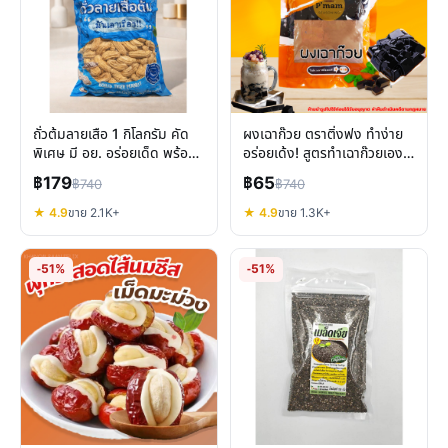
ถั่วต้มลายเสือ 1 กิโลกรัม คัด
ผงเฉาก๊วย ตราติ่งฟง ทำง่าย
พิเศษ มี อย. อร่อยเด็ด พร้อม
อร่อยเด้ง! สูตรทำเฉาก๊วยเองที่
ทานทันที
บ้าน
฿179
฿65
฿740
฿740
★ 4.9
ขาย 2.1K+
★ 4.9
ขาย 1.3K+
-51%
-51%