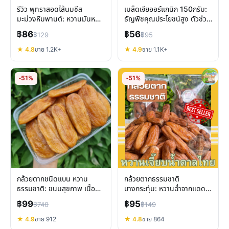
รีวิว พุทราสอดไส้นมชีส
เมล็ดเจียออร์แกนิก 150กรัม:
มะม่วงหิมพานต์: หวานมันหนึบ
ธัญพืชคุณประโยชน์สูง ตัวช่วย
เคี้ยวเพลิน
สุขภาพดี
฿86
฿56
฿129
฿95
★ 4.8
ขาย 1.2K+
★ 4.9
ขาย 1.1K+
-51%
-51%
กล้วยตากชนิดแบน หวาน
กล้วยตากธรรมชาติ
ธรรมชาติ: ขนมสุขภาพ เนื้อนุ่ม
บางกระทุ่ม: หวานฉ่ำจากแดด
ทานง่าย พร้อมส่ง
ประโยชน์เต็มคำ
฿99
฿95
฿740
฿149
★ 4.9
ขาย 912
★ 4.8
ขาย 864