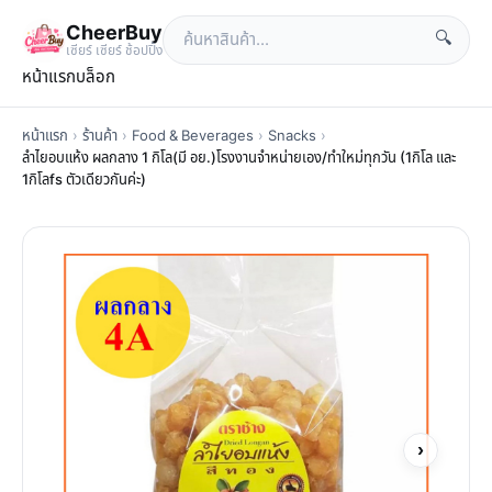
CheerBuy
🔍
เซียร์ เซียร์ ช้อปปิ้ง
หน้าแรก
บล็อก
หน้าแรก
›
ร้านค้า
›
Food & Beverages
›
Snacks
›
ลำไยอบแห้ง ผลกลาง 1 กิโล(มี อย.)โรงงานจำหน่ายเอง/ทำใหม่ทุกวัน (1กิโล และ
1กิโลfs ตัวเดียวกันค่ะ)
›