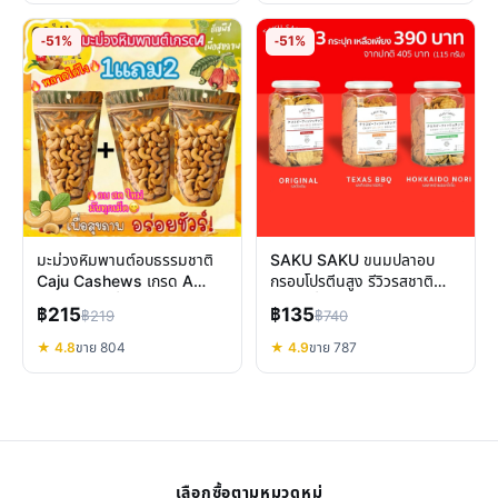
-51%
-51%
มะม่วงหิมพานต์อบธรรมชาติ
SAKU SAKU ขนมปลาอบ
Caju Cashews เกรด A
กรอบโปรตีนสูง รีวิวรสชาติ
กรอบอร่อยเพื่อสุขภาพ
อร่อยเพื่อสุขภาพ
฿215
฿135
฿219
฿740
★ 4.8
ขาย 804
★ 4.9
ขาย 787
เลือกซื้อตามหมวดหมู่