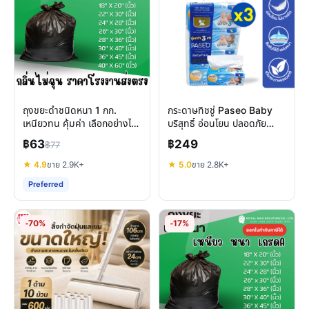
ถุงขยะดำชนิดหนา 1 กก.
กระดาษทิชชู่ Paseo Baby
เหนียวทน คุ้มค่า เลือกอย่างไร
บริสุทธิ์ อ่อนโยน ปลอดภัย
ให้ตอบโจทย์ทุกการใช้งาน
สำหรับผิวแพ้ง่ายและลูกน้อย
฿63
฿249
฿77
★ 4.9
ขาย 2.9K+
★ 5.0
ขาย 2.8K+
Preferred
-70%
-17%