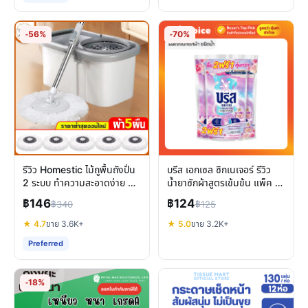
-56%
-70%
รีวิว Homestic ไม้ถูพื้นถังปั่น
บรีส เอกเซล ซิกเนเจอร์ รีวิว
2 ระบบ ทำความสะอาดง่าย คุ้ม
น้ำยาซักผ้าสูตรเข้มข้น แพ็ค 3
ค่าหรือไม่
ถุง ซักสะอาด หอมนาน
฿146
฿124
฿340
฿125
★ 4.7
ขาย 3.6K+
★ 5.0
ขาย 3.2K+
Preferred
-18%