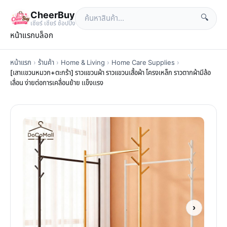
CheerBuy
🔍
เซียร์ เซียร์ ช้อปปิ้ง
หน้าแรก
บล็อก
หน้าแรก
›
ร้านค้า
›
Home & Living
›
Home Care Supplies
›
[เสาเเขวนหมวก+ตะกร้า] ราวแขวนผ้า ราวแขวนเสื้อผ้า โครงเหล็ก ราวตากผ้ามีล้อ
เลื่อน ง่ายต่อการเคลื่อนย้าย เเข็งเเรง
›