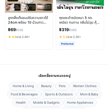
ลูกกลิ้งเก็บขนปรับความยาวได้
ถุงขยะดำชนิดหนา 5 กก.
24cm พร้อม 10 ม้วนกาว
เหนียว ทนทาน กลิ่นไม่ฉุน คุ้ม
ทำความสะอาดบ้านและสัตว์
ค่าสำหรับทุกครัวเรือน
฿69
฿319
฿138
฿385
เลี้ยง
★ 4.9
ขาย 2.4K+
★ 5.0
ขาย 2.3K+
Preferred
เลือกซื้อตามหมวดหมู่
Home & Living
Beauty
Pets
Women Clothes
Food & Beverages
Sports & Outdoors
Mom & Baby
Health
Mobile & Gadgets
Home Appliances