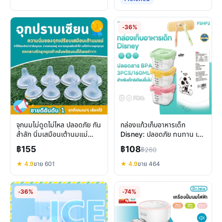
-36%
จุกนมไม่ดูดไม่ไหล ปลอดภัย กัน
กล่องแก้วเก็บอาหารเด็ก
สำลัก นิ่มเสมือนเต้านมแม่
Disney: ปลอดภัย ทนทาน เข้า
สำหรับเด็ก
ไมโครเวฟ แช่แข็งได้
฿155
฿108
฿260
★ 4.9
ขาย 601
★ 4.9
ขาย 464
-36%
-74%