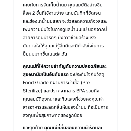
เคยกับการจัดเก็บน้ำนม คุณสมบัติอย่างซิป
ล็อค 2 ชั้นที่ใช้งานง่าย แถบบันทึกที่ชัดเจน
และช่องเทน้ำนมแยก จะช่วยลดความกังวลและ
เพิ่มความมั่นใจในการดูแลน้ำนมแม่ นอกจากนี้
ลายการ์ตูนน่ารักๆ ยังอาจช่วยสร้างแรง
บันดาลใจให้คุณแม่รู้สึกดีและมีกำลังใจในการ
ปั๊มนมมากขึ้นในแต่ละวัน
คุณแม่ที่ให้ความสำคัญกับความปลอดภัยและ
สุขอนามัยเป็นอันดับแรก
จะประทับใจกับวัสดุ
Food Grade ที่ผ่านการฆ่าเชื้อ (Pre-
Sterilize) และปราศจากสาร BPA รวมถึง
คุณสมบัติถุงหนาและทึบแสงที่ช่วยคงคุณค่า
สารอาหารและลดกลิ่นหืนของน้ำนม ถือเป็นการ
ลงทุนเพื่อสุขภาพที่ดีของลูกน้อย
และสุดท้าย
คุณแม่ที่ชื่นชอบความน่ารักและ