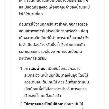
ให้การจัดเก็บน้ำนมเป็นไปอย่างมีประสิทธิภาพ
และปลอดภัยสูงสุด เพื่อคงคุณค่าของน้ำนมแม่
ไว้ให้ได้นานที่สุด
ก่อนการใช้งานทุกครั้ง สิ่งสำคัญคือการตรวจ
สอบสภาพถุงว่าไม่มีรอยฉีกขาดหรือตำหนิใดๆ
เนื่องจากผลิตภัณฑ์นี้ผ่านการฆ่าเชื้อมาแล้ว จึง
ไม่จำเป็นต้องล้างหรือนึ่งซ้ำ ซึ่งช่วยประหยัด
เวลาและลดความเสี่ยงจากการปนเปื้อนใน
ระหว่างการเตรียม
การเติมน้ำนม:
เปิดซิปล็อคออกอย่าง
ระมัดระวัง เทน้ำนมที่ปั๊มมาลงในถุง โดยไม่
ควรเติมจนเต็มเกินไป ควรเว้นพื้นที่ด้านบน
เล็กน้อยเพื่อให้มีช่องว่างสำหรับการขยาย
ตัวของน้ำนมเมื่อแข็งตัว
ไล่อากาศและปิดซิปล็อค:
ค่อยๆ บีบไล่