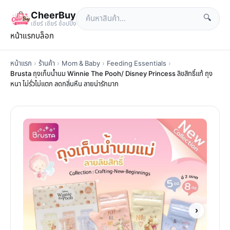
CheerBuy
🔍
เซียร์ เซียร์ ช้อปปิ้ง
หน้าแรก
บล็อก
หน้าแรก
›
ร้านค้า
›
Mom & Baby
›
Feeding Essentials
›
Brusta ถุงเก็บน้ำนม Winnie The Pooh/ Disney Princess ลิขสิทธิ์แท้ ถุง
หนา ไม่รั่วไม่แตก ลดกลิ่นหืน ลายน่ารักมาก
›