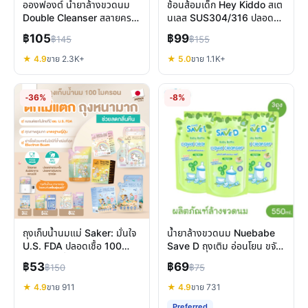
อองฟองต์ น้ำยาล้างขวดนม
ช้อนส้อมเด็ก Hey Kiddo สเต
Double Cleanser สลายคราบ
นเลส SUS304/316 ปลอดภัย
โปรตีน ยับยั้งแบคทีเรีย
สูงสำหรับลูกน้อย 8 เดือน+
฿105
฿99
฿145
฿155
ปลอดภัย
★ 4.9
ขาย 2.3K+
★ 5.0
ขาย 1.1K+
-36%
-8%
ถุงเก็บน้ำนมแม่ Saker: มั่นใจ
น้ำยาล้างขวดนม Nuebabe
U.S. FDA ปลอดเชื้อ 100
Save D ถุงเติม อ่อนโยน ขจัด
ไมครอน เพื่อลูกน้อย
คราบและกลิ่นคาว
฿53
฿69
฿150
฿75
★ 4.9
ขาย 911
★ 4.9
ขาย 731
Preferred