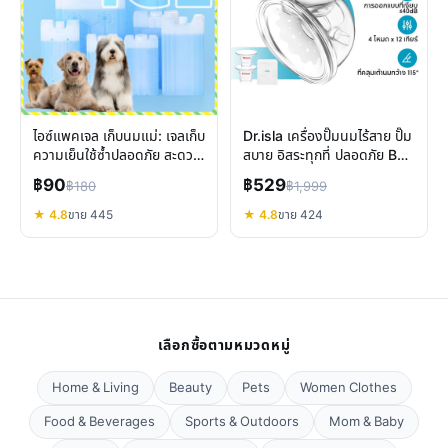
ไอซ์แพคเจล เก็บนมแม่: เจลเก็บ
Dr.isla เครื่องปั๊มนมไร้สาย ปั๊ม
ความเย็นใช้ซ้ำปลอดภัย สะดวก
สบาย อิสระทุกที่ ปลอดภัย BPA
ทุกการเดินทาง
Free
฿90
฿529
฿180
฿1,999
★ 4.8
ขาย 445
★ 4.8
ขาย 424
เลือกซื้อตามหมวดหมู่
Home & Living
Beauty
Pets
Women Clothes
Food & Beverages
Sports & Outdoors
Mom & Baby