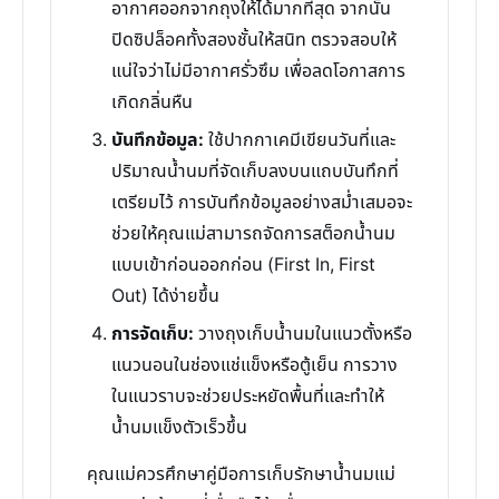
อากาศออกจากถุงให้ได้มากที่สุด จากนั้น
ปิดซิปล็อคทั้งสองชั้นให้สนิท ตรวจสอบให้
แน่ใจว่าไม่มีอากาศรั่วซึม เพื่อลดโอกาสการ
เกิดกลิ่นหืน
บันทึกข้อมูล:
ใช้ปากกาเคมีเขียนวันที่และ
ปริมาณน้ำนมที่จัดเก็บลงบนแถบบันทึกที่
เตรียมไว้ การบันทึกข้อมูลอย่างสม่ำเสมอจะ
ช่วยให้คุณแม่สามารถจัดการสต็อกน้ำนม
แบบเข้าก่อนออกก่อน (First In, First
Out) ได้ง่ายขึ้น
การจัดเก็บ:
วางถุงเก็บน้ำนมในแนวตั้งหรือ
แนวนอนในช่องแช่แข็งหรือตู้เย็น การวาง
ในแนวราบจะช่วยประหยัดพื้นที่และทำให้
น้ำนมแข็งตัวเร็วขึ้น
คุณแม่ควรศึกษาคู่มือการเก็บรักษาน้ำนมแม่