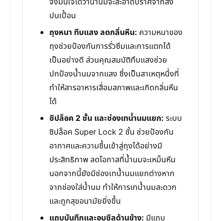
จึงมั่นใจได้ว่าน้ำนมจะสะอาดปราศจากสิ่ง
ปนเปื้อน
ถุงหนา ทึบแสง ลดกลิ่นหืน:
ความหนาของ
ถุงช่วยป้องกันการรั่วซึมและการแตกได้
เป็นอย่างดี ส่วนคุณสมบัติทึบแสงช่วย
ปกป้องน้ำนมจากแสง ซึ่งเป็นสาเหตุหนึ่งที่
ทำให้สารอาหารเสื่อมสภาพและเกิดกลิ่นหืน
ได้
ซิปล็อค 2 ชั้น และช่องเทน้ำนมแยก:
ระบบ
ซิปล็อค Super Lock 2 ชั้น ช่วยป้องกัน
อากาศและความชื้นเข้าสู่ถุงได้อย่างมี
ประสิทธิภาพ ลดโอกาสที่น้ำนมจะเหม็นหืน
นอกจากนี้ยังมีช่องเทน้ำนมแยกต่างหาก
จากช่องใส่น้ำนม ทำให้การเทน้ำนมสะดวก
และถูกสุขอนามัยยิ่งขึ้น
แถบบันทึกและอบซีลด้านข้าง:
มีแถบ