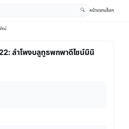
หน้าแรก
บล็อก
🔍
ใหม่
22: ลำโพงบลูทูธพกพาดีไซน์มินิ