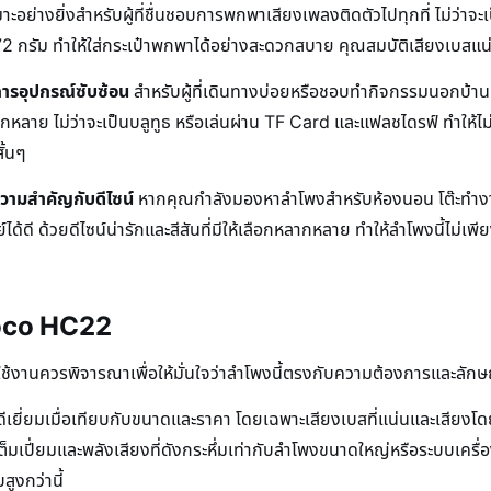
าะอย่างยิ่งสำหรับผู้ที่ชื่นชอบการพกพาเสียงเพลงติดตัวไปทุกที่ ไม่ว่า
 กรัม ทำให้ใส่กระเป๋าพกพาได้อย่างสะดวกสบาย คุณสมบัติเสียงเบสแน่นแล
การอุปกรณ์ซับซ้อน
สำหรับผู้ที่เดินทางบ่อยหรือชอบทำกิจกรรมนอกบ้าน 
ากหลาย ไม่ว่าจะเป็นบลูทูธ หรือเล่นผ่าน TF Card และแฟลชไดรฟ์ ทำให้
ั้นๆ
้ความสำคัญกับดีไซน์
หากคุณกำลังมองหาลำโพงสำหรับห้องนอน โต๊ะทำงาน หรื
 ด้วยดีไซน์น่ารักและสีสันที่มีให้เลือกหลากหลาย ทำให้ลำโพงนี้ไม่เพีย
Hoco HC22
ู้ใช้งานควรพิจารณาเพื่อให้มั่นใจว่าลำโพงนี้ตรงกับความต้องการและลั
เยี่ยมเมื่อเทียบกับขนาดและราคา โดยเฉพาะเสียงเบสที่แน่นและเสียงโด
็มเปี่ยมและพลังเสียงที่ดังกระหึ่มเท่ากับลำโพงขนาดใหญ่หรือระบบเครื่อ
ูงกว่านี้