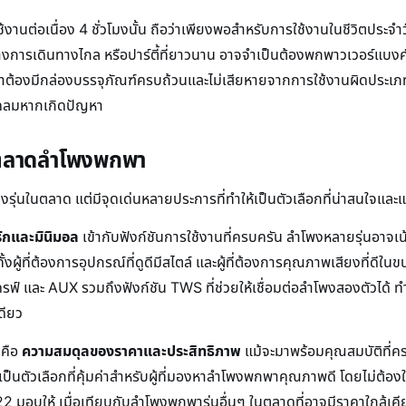
้งานต่อเนื่อง 4 ชั่วโมงนั้น ถือว่าเพียงพอสำหรับการใช้งานในชีวิตประจำ
ว่างการเดินทางไกล หรือปาร์ตี้ที่ยาวนาน อาจจำเป็นต้องพกพาวเวอร์แบงค์ต
้าต้องมีกล่องบรรจุภัณฑ์ครบถ้วนและไม่เสียหายจากการใช้งานผิดประเภท (เ
รเคลมหากเกิดปัญหา
นตลาดลำโพงพกพา
ุ่นในตลาด แต่มีจุดเด่นหลายประการที่ทำให้เป็นตัวเลือกที่น่าสนใจและแ
รักและมินิมอล
เข้ากับฟังก์ชันการใช้งานที่ครบครัน ลำโพงหลายรุ่นอาจเน้
้ที่ต้องการอุปกรณ์ที่ดูดีมีสไตล์ และผู้ที่ต้องการคุณภาพเสียงที่ดีใน
รฟ์ และ AUX รวมถึงฟังก์ชัน TWS ที่ช่วยให้เชื่อมต่อลำโพงสองตัวได้ 
ดียว
งคือ
ความสมดุลของราคาและประสิทธิภาพ
แม้จะมาพร้อมคุณสมบัติที่ค
ให้เป็นตัวเลือกที่คุ้มค่าสำหรับผู้ที่มองหาลำโพงพกพาคุณภาพดี โดยไม่ต้อ
อบให้ เมื่อเทียบกับลำโพงพกพารุ่นอื่นๆ ในตลาดที่อาจมีราคาใกล้เคียง