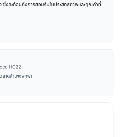
 ซึ่งสะท้อนถึงการยอมรับในประสิทธิภาพและคุณค่าที่
อ Hoco HC22
ในตลาดลำโพงพกพา