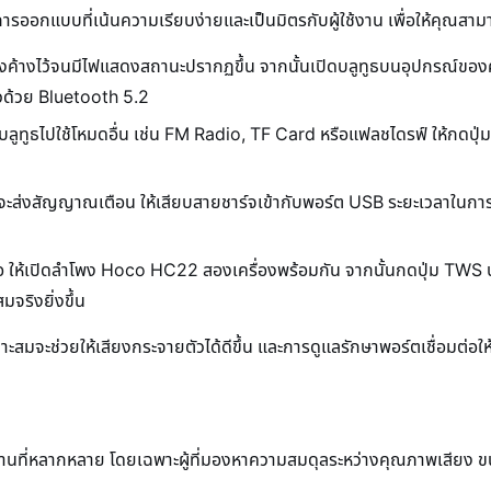
ารออกแบบที่เน้นความเรียบง่ายและเป็นมิตรกับผู้ใช้งาน เพื่อให้คุณสาม
่องค้างไว้จนมีไฟแสดงสถานะปรากฏขึ้น จากนั้นเปิดบลูทูธบนอุปกรณ์ของ
ร็วด้วย Bluetooth 5.2
ูทูธไปใช้โหมดอื่น เช่น FM Radio, TF Card หรือแฟลชไดรฟ์ ให้กดปุ่มโห
ะส่งสัญญาณเตือน ให้เสียบสายชาร์จเข้ากับพอร์ต USB ระยะเวลาในการชาร์
ิโอ ให้เปิดลำโพง Hoco HC22 สองเครื่องพร้อมกัน จากนั้นกดปุ่ม TWS บน
มจริงยิ่งขึ้น
มาะสมจะช่วยให้เสียงกระจายตัวได้ดีขึ้น และการดูแลรักษาพอร์ตเชื่อมต่อ
านที่หลากหลาย โดยเฉพาะผู้ที่มองหาความสมดุลระหว่างคุณภาพเสียง ขน