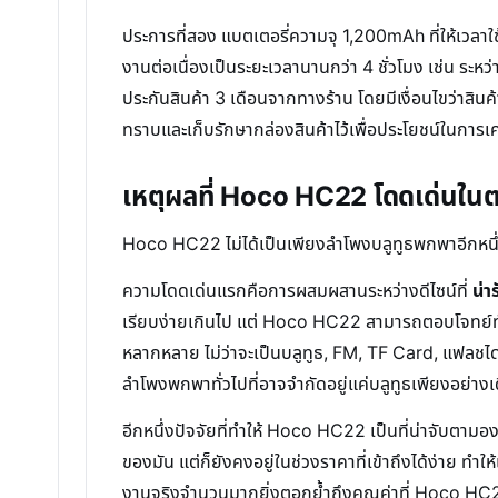
ประการที่สอง แบตเตอรี่ความจุ 1,200mAh ที่ให้เวลาใช
งานต่อเนื่องเป็นระยะเวลานานกว่า 4 ชั่วโมง เช่น ระห
ประกันสินค้า 3 เดือนจากทางร้าน โดยมีเงื่อนไขว่าสินค
ทราบและเก็บรักษากล่องสินค้าไว้เพื่อประโยชน์ในกา
เหตุผลที่ Hoco HC22 โดดเด่นใ
Hoco HC22 ไม่ได้เป็นเพียงลำโพงบลูทูธพกพาอีกหนึ่งร
ความโดดเด่นแรกคือการผสมผสานระหว่างดีไซน์ที่
น่า
เรียบง่ายเกินไป แต่ Hoco HC22 สามารถตอบโจทย์ทั้งผู
หลากหลาย ไม่ว่าจะเป็นบลูทูธ, FM, TF Card, แฟลชได
ลำโพงพกพาทั่วไปที่อาจจำกัดอยู่แค่บลูทูธเพียงอย่างเ
อีกหนึ่งปัจจัยที่ทำให้ Hoco HC22 เป็นที่น่าจับตามอ
ของมัน แต่ก็ยังคงอยู่ในช่วงราคาที่เข้าถึงได้ง่าย ทำ
งานจริงจำนวนมากยิ่งตอกย้ำถึงคุณค่าที่ Hoco HC22 ม