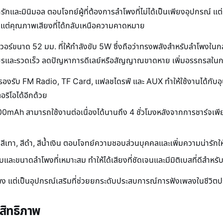
มินิมอล ตอบโจทย์ผู้ที่ต้องการลำโพงที่ไม่ได้เป็นเพียงอุปกรณ์ แต่ยัง
 แต่คุณภาพเสียงที่ได้กลับเหนือความคาดหมาย
ร์ขนาด 52 มม. ที่ให้กำลังขับ 5W ซึ่งถือว่าทรงพลังสำหรับลำโพงในกลุ่
และรวดเร็ว ลดปัญหาการดีเลย์หรือสัญญาณขาดหาย เพิ่มอรรถรสในการ
รองรับ FM Radio, TF Card, แฟลชไดรฟ์ และ AUX ทำให้ใช้งานได้กับ
ริโอได้อีกด้วย
00mAh สามารถใช้งานต่อเนื่องได้นานถึง 4 ชั่วโมงหลังจากการชาร์จเพ
, สีเทา, สีดำ, สีน้ำเงิน ตอบโจทย์ความชอบส่วนบุคคลและเพิ่มความน่ารักให้ก
บและขนาดลำโพงที่เหมาะสม ทำให้ได้เสียงที่ชัดเจนและมีมิติเบสที่ดีสำห
ง แต่เป็นอุปกรณ์เสริมที่ช่วยยกระดับประสบการณ์การฟังเพลงในชีวิตปร
สิทธิภาพ