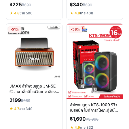
ปาร์ตี้
ค่าสำหรับคุณไหม?
฿225
฿340
฿699
฿699
★ 4.8
ขาย 500
★ 4.8
ขาย 408
-51%
-58%
JMAX ลำโพงบลูทูธ JM-5E
รีวิว เจาะลึกดีไซน์วินเทจ เสียง
คุ้มค่า
฿199
฿360
ลำโพงบลูทูธ KTS-1909 รีวิว
★ 4.7
ขาย 349
เบสหนัก ไมค์คาราโอเกะคู่8นิ้ว
พกพาสะดวก
฿1,690
฿3,990
★ 4.9
ขาย 332