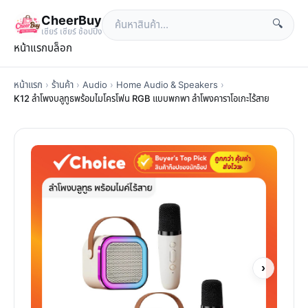
CheerBuy
🔍
เซียร์ เซียร์ ช้อปปิ้ง
หน้าแรก
บล็อก
หน้าแรก
›
ร้านค้า
›
Audio
›
Home Audio & Speakers
›
K12 ลำโพงบลูทูธพร้อมไมโครโฟน RGB แบบพกพา ลำโพงคาราโอเกะไร้สาย
›