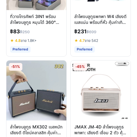
ที่วางโทรศัพท์ 3IN1 พร้อม
ลำโพงบลูทูธพกพา W4 เสียงดี
ลำโพงบลูทูธ หมุนได้ 360°
เบสแน่น พร้อมที่หิ้ว คุ้มค่าเกิน
รีวิวครบจบ
ราคาจริงหรือ?
฿83
฿231
฿250
฿699
★ 4.8
ขาย 1.8K+
★ 4.7
ขาย 542
Preferred
Preferred
-51%
-45%
ลำโพงบลูทูธ MX302 เบสหนัก
JMAX JM-4D ลำโพงบลูทูธ
เสียงดี ดีไซน์คลาสสิก คุ้มค่าทุก
พกพา: เสียงดี เชื่อม 2 ตัว คุ้ม