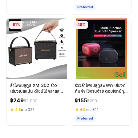
Preferred
-51%
-48%
ลำโพงบลูทูธ XM-302 รีวิว
รีวิวลำโพงบลูทูธพกพา เสียงดี
เสียงเบสแน่น ดีไซน์ไม้คลาสสิก
คุ้มค่า ใช้งานง่าย ตอบโจทย์ทุก
พกพาสะดวก
ไลฟ์สไตล์
฿249
฿155
฿2,000
฿299
★ 4.8
ขาย 327
★ 4.9
ขาย 311
Preferred