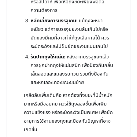
หรือสัปดาห์ เพื่อให้มีถุงขยะเพียงพอต่อ
ความต้องการ
หลีกเลี่ยงการบรรจุเกิน:
แม้ถุงจะหนา
เหนียว แต่การบรรจุขยะจนล้นเกินไปหรือ
ยัดของมีคมที่อาจทำให้ถุงเสียหายได้ ควร
ระมัดระวังและไม่ฝืนยัดขยะจนแน่นเกินไป
รัดปากถุงให้แน่น:
หลังจากบรรจุขยะแล้ว
ควรผูกปากถุงให้แน่นสนิท เพื่อป้องกันกลิ่น
เล็ดลอดและแมลงรบกวน รวมถึงป้องกัน
ขยะหกเลอะเทอะขณะขนย้าย
เคล็ดลับเพิ่มเติมคือ หากต้องทิ้งขยะที่มีน้ำหนัก
มากหรือมีขอบคม ควรใช้ถุงสองชั้นเพื่อเพิ่ม
ความแข็งแรง หรือระมัดระวังเป็นพิเศษ เพื่อยืด
อายุการใช้งานของถุงและป้องกันปัญหาที่อาจ
เกิดขึ้น