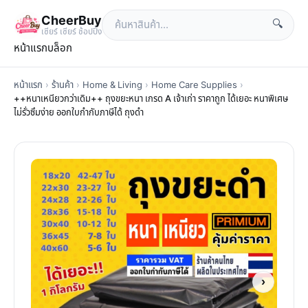
CheerBuy
🔍
เซียร์ เซียร์ ช้อปปิ้ง
หน้าแรก
บล็อก
หน้าแรก
›
ร้านค้า
›
Home & Living
›
Home Care Supplies
›
++หนาเหนียวกว่าเดิม++ ถุงขยะหนา เกรด A เจ้าเก่า ราคาถูก ได้เยอะ หนาพิเศษ
ไม่รั่วซึมง่าย ออกใบกำกับภาษีได้ ถุงดำ
›