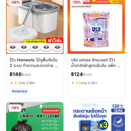
-56%
-70%
รีวิว Homestic ไม้ถูพื้นถังปั่น
บรีส เอกเซล ซิกเนเจอร์ รีวิว
2 ระบบ ทำความสะอาดง่าย คุ้ม
น้ำยาซักผ้าสูตรเข้มข้น แพ็ค 3
ค่าหรือไม่
ถุง ซักสะอาด หอมนาน
฿146
฿124
฿340
฿125
★ 4.7
ขาย 3.6K+
★ 5.0
ขาย 3.2K+
Preferred
-18%