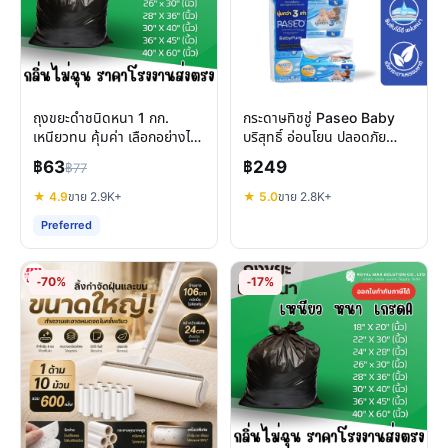
ถุงขยะดำชนิดหนา 1 กก.
กระดาษทิชชู่ Paseo Baby
เหนียวทน คุ้มค่า เลือกอย่างไร
บริสุทธิ์ อ่อนโยน ปลอดภัย
ให้ตอบโจทย์ทุกการใช้งาน
สำหรับผิวแพ้ง่ายและลูกน้อย
฿63
฿249
฿77
★ 4.9
ขาย 2.9K+
★ 5.0
ขาย 2.8K+
Preferred
-70%
-17%