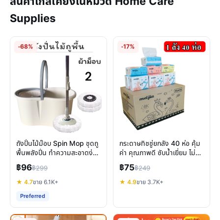
สินค้าใกล้เคียงในหมวด Home Care
Supplies
-68%
-17%
ถังปั่นไม้ม๊อบ Spin Mop ชุดถู
กระดาษทิชชู่ยกลัง 40 ห่อ คุ้ม
พื้นพลังปั่น ทำความสะอาดง่าย
ค่า คุณภาพดี ซับน้ำเยี่ยม ไม่
เบาแรง ไม่ต้องบิดมือ
เป็นขุย
฿96
฿75
฿299
฿249
★ 4.7
ขาย 6.1K+
★ 4.9
ขาย 3.7K+
Preferred