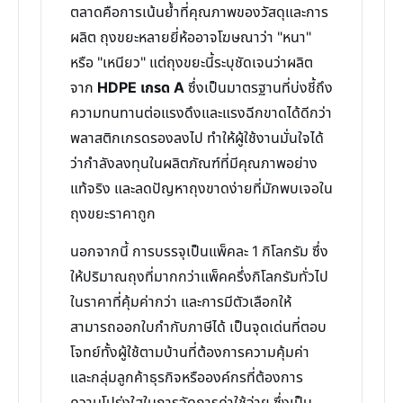
ตลาดคือการเน้นย้ำที่คุณภาพของวัสดุและการ
ผลิต ถุงขยะหลายยี่ห้ออาจโฆษณาว่า "หนา"
หรือ "เหนียว" แต่ถุงขยะนี้ระบุชัดเจนว่าผลิต
จาก
HDPE เกรด A
ซึ่งเป็นมาตรฐานที่บ่งชี้ถึง
ความทนทานต่อแรงดึงและแรงฉีกขาดได้ดีกว่า
พลาสติกเกรดรองลงไป ทำให้ผู้ใช้งานมั่นใจได้
ว่ากำลังลงทุนในผลิตภัณฑ์ที่มีคุณภาพอย่าง
แท้จริง และลดปัญหาถุงขาดง่ายที่มักพบเจอใน
ถุงขยะราคาถูก
นอกจากนี้ การบรรจุเป็นแพ็คละ 1 กิโลกรัม ซึ่ง
ให้ปริมาณถุงที่มากกว่าแพ็คครึ่งกิโลกรัมทั่วไป
ในราคาที่คุ้มค่ากว่า และการมีตัวเลือกให้
สามารถออกใบกำกับภาษีได้ เป็นจุดเด่นที่ตอบ
โจทย์ทั้งผู้ใช้ตามบ้านที่ต้องการความคุ้มค่า
และกลุ่มลูกค้าธุรกิจหรือองค์กรที่ต้องการ