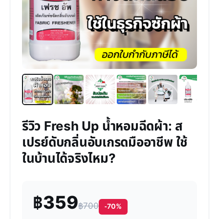
รีวิว Fresh Up น้ำหอมฉีดผ้า: ส
เปรย์ดับกลิ่นอับเกรดมืออาชีพ ใช้
ในบ้านได้จริงไหม?
฿359
฿700
-70%