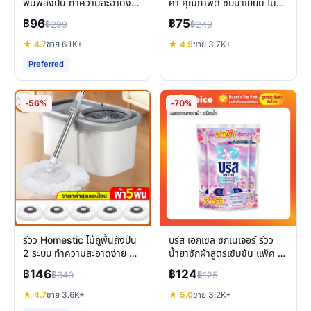
พื้นพลังปั่น ทำความสะอาดง่าย
ค่า คุณภาพดี ซับน้ำเยี่ยม ไม่
เบาแรง ไม่ต้องบิดมือ
เป็นขุย
฿96
฿75
฿299
฿249
★ 4.7
ขาย 6.1K+
★ 4.9
ขาย 3.7K+
Preferred
-56%
-70%
รีวิว Homestic ไม้ถูพื้นถังปั่น
บรีส เอกเซล ซิกเนเจอร์ รีวิว
2 ระบบ ทำความสะอาดง่าย คุ้ม
น้ำยาซักผ้าสูตรเข้มข้น แพ็ค 3
ค่าหรือไม่
ถุง ซักสะอาด หอมนาน
฿146
฿124
฿340
฿125
★ 4.7
ขาย 3.6K+
★ 5.0
ขาย 3.2K+