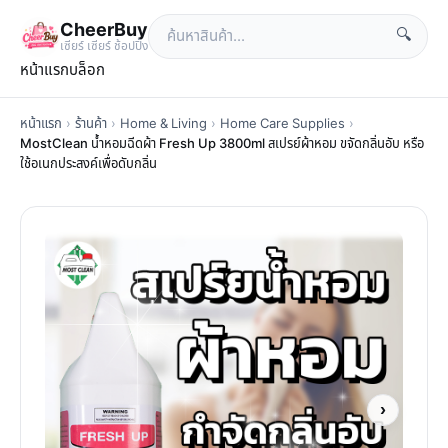
CheerBuy
🔍
เซียร์ เซียร์ ช้อปปิ้ง
หน้าแรก
บล็อก
หน้าแรก
›
ร้านค้า
›
Home & Living
›
Home Care Supplies
›
MostClean น้ำหอมฉีดผ้า Fresh Up 3800ml สเปรย์ผ้าหอม ขจัดกลิ่นอับ หรือ
ใช้อเนกประสงค์เพื่อดับกลิ่น
›