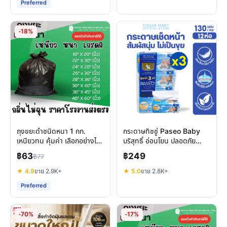
Preferred
-18%
ถุงขยะดำชนิดหนา 1 กก.
กระดาษทิชชู่ Paseo Baby
เหนียวทน คุ้มค่า เลือกอย่างไร
บริสุทธิ์ อ่อนโยน ปลอดภัย
ให้ตอบโจทย์ทุกการใช้งาน
สำหรับผิวแพ้ง่ายและลูกน้อย
฿63
฿249
฿77
★ 4.9
ขาย 2.9K+
★ 5.0
ขาย 2.8K+
Preferred
-70%
-17%