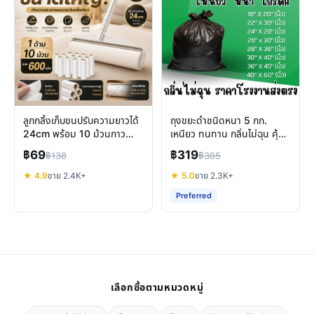
ลูกกลิ้งเก็บขนปรับความยาวได้
ถุงขยะดำชนิดหนา 5 กก.
24cm พร้อม 10 ม้วนกาว
เหนียว ทนทาน กลิ่นไม่ฉุน คุ้ม
ทำความสะอาดบ้านและสัตว์
ค่าสำหรับทุกครัวเรือน
฿69
฿319
฿138
฿385
เลี้ยง
★ 4.9
ขาย 2.4K+
★ 5.0
ขาย 2.3K+
Preferred
เลือกซื้อตามหมวดหมู่