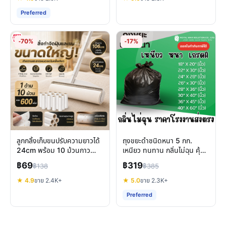
Preferred
-70%
-17%
ลูกกลิ้งเก็บขนปรับความยาวได้
ถุงขยะดำชนิดหนา 5 กก.
24cm พร้อม 10 ม้วนกาว
เหนียว ทนทาน กลิ่นไม่ฉุน คุ้ม
ทำความสะอาดบ้านและสัตว์
ค่าสำหรับทุกครัวเรือน
฿69
฿319
฿138
฿385
เลี้ยง
★ 4.9
ขาย 2.4K+
★ 5.0
ขาย 2.3K+
Preferred