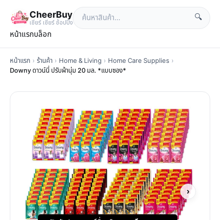
CheerBuy
🔍
เซียร์ เซียร์ ช้อปปิ้ง
หน้าแรก
บล็อก
หน้าแรก
›
ร้านค้า
›
Home & Living
›
Home Care Supplies
›
Downy ดาวน์นี่ ปรับผ้านุ่ม 20 มล. *แบบซอง*
›