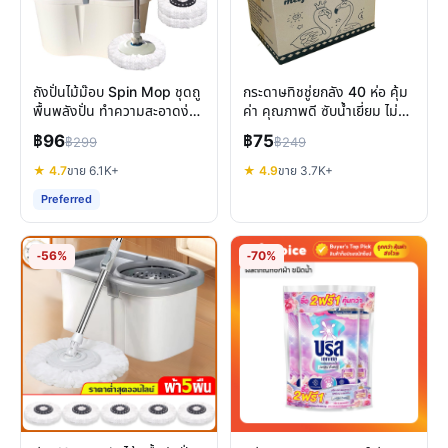
ถังปั่นไม้ม๊อบ Spin Mop ชุดถู
กระดาษทิชชู่ยกลัง 40 ห่อ คุ้ม
พื้นพลังปั่น ทำความสะอาดง่าย
ค่า คุณภาพดี ซับน้ำเยี่ยม ไม่
เบาแรง ไม่ต้องบิดมือ
เป็นขุย
฿96
฿75
฿299
฿249
★ 4.7
ขาย 6.1K+
★ 4.9
ขาย 3.7K+
Preferred
-56%
-70%