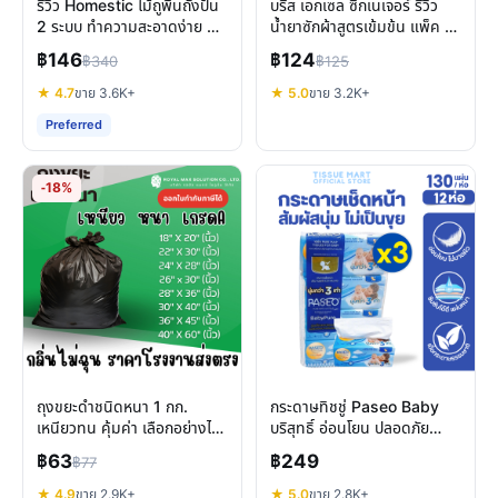
รีวิว Homestic ไม้ถูพื้นถังปั่น
บรีส เอกเซล ซิกเนเจอร์ รีวิว
2 ระบบ ทำความสะอาดง่าย คุ้ม
น้ำยาซักผ้าสูตรเข้มข้น แพ็ค 3
ค่าหรือไม่
ถุง ซักสะอาด หอมนาน
฿146
฿124
฿340
฿125
★ 4.7
ขาย 3.6K+
★ 5.0
ขาย 3.2K+
Preferred
-18%
ถุงขยะดำชนิดหนา 1 กก.
กระดาษทิชชู่ Paseo Baby
เหนียวทน คุ้มค่า เลือกอย่างไร
บริสุทธิ์ อ่อนโยน ปลอดภัย
ให้ตอบโจทย์ทุกการใช้งาน
สำหรับผิวแพ้ง่ายและลูกน้อย
฿63
฿249
฿77
★ 4.9
ขาย 2.9K+
★ 5.0
ขาย 2.8K+