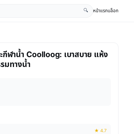
หน้าแรก
บล็อก
🔍
ะกีฬาน้ำ Coolloog: เบาสบาย แห้ง
รรมทางน้ำ
★ 4.7