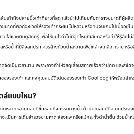
นเท้าถึงปลายนิ้วเท้าที่ยาวที่สุด แล้วนำไปเทียบกับตารางขนาดที่ผู้ผลิต
าดที่พอดีจะช่วยให้รองเท้ากระชับ ไม่หลวมหรือคับจนเกินไปเมื่ออยู่ใน
ส่และเดินดูสักครู่ เพื่อให้แน่ใจว่าไม่มีจุดไหนที่เสียดสีหรือทำให้รู้สึก
หรือน้ำที่มีสิ่งสกปรก ควรล้างด้วยน้ำสะอาดเพื่อชะล้างเกลือ ทราย หรือส
ัดเป็นเวลานาน เพราะอาจทำให้วัสดุเสื่อมสภาพเร็วกว่าปกติ และสีซีดจาง
งานของรองเท้า และคงคุณสมบัติเด่นของรองเท้า Coolloog ให้พร้อมสำห
ไตล์แบบไหน?
งานหลากหลายกลุ่มที่ชื่นชอบกิจกรรมทางน้ำ ด้วยคุณสมบัติอเนกประสงค
่ว่าจะเป็นการเดินสำรวจชายหาด ล่องแพ หรือแม้กระทั่งดำน้ำตื้น ด้วยน้ำหน