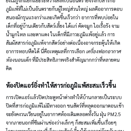
ยังไม่รู้จักแยกแยะระหว่างสิ่งที่เป็นอันตรายจริงกับสารก่อ
ภูมิแพ้ที่ไม่เป็นอันตรายกับผู้ใหญ่ส่วนใหญ่ ผลคืออาการตอบ
สนองมักรุนแรงกว่าและเกิดขึ้นเร็วกว่า อาการที่พบบ่อยใน
เด็กที่อยู่บ้านเดียวกับสัตว์เลี้ยง ได้แก่ คัดจมูก ไอเรื้อรัง จาม
น้ำมูกไหล และตาแดง ในเด็กที่มีภาวะภูมิแพ้อยู่แล้ว การ
สัมผัสสารก่อภูมิแพ้จากสัตว์อย่างต่อเนื่องอาจกระตุ้นให้เกิด
อาการหอบหืดได้ นี่คือเหตุผลที่การเลือก
เครื่องฟอกอากาศ
ห้องนอนเด็ก
ที่มีประสิทธิภาพจริงสำคัญมากกว่าที่หลายคน
คิด
ห้องปิดแอร์ยิ่งทำให้สารก่อภูมิแพ้สะสมเร็วขึ้น
การเปิดแอร์แล้วปิดประตูหน้าต่างทำให้บ้านกลายเป็นระบบ
ปิดที่สารก่อภูมิแพ้ไม่มีทางออก ขนสัตว์ที่หลุดออกมาตอนเช้า
จะยังคงวนเวียนอยู่ในอากาศห้องเดิมตลอดทั้งวัน ฝุ่น PM2.5
จากภายนอกที่ซึมผ่านช่องว่างเล็กๆ ก็สะสมเพิ่มขึ้นเรื่อยๆ
โดยเฉพาะห้องนอนที่เด็กและสัตว์เลี้ยงใช้เวลาอยู่ด้วยกันนาน